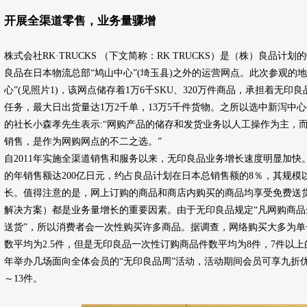
开展全渠道零售，业务量骤增
株式会社RK·TRUCKS （下文简称：RK TRUCKS）是（株）良品
良品在日本物流总部“鸠山中心”(埼玉县)之外的运营网点。此次参观的
心”(见照片1)，该网点储存着1万6千SKU、320万件商品，承担着无
任务，最大日出货量达1万2千单，13万5千件货物。之所以选中新泻中心作
的社长小森孝先生表示:“网购产品的储存和发货业务以人工操作为主，
销售，是作为网购网点的不二之选。”
自2011年实施全渠道销售和服务以来，无印良品业务增长速度明显加快。
的年销售额达200亿日元，约占良品计划在日本总销售额的8％，其规模以
长。值得注意的是，网上订购的商品和商店内购买的商品均享受免费送
解决方案）都是业务量增长的重要因素。由于无印良品规定“凡网购商
送货”，所以消费者会一次性购买许多商品。据调查，网络购买大多为
数平均为2.5件，但是无印良品一次性订购商品件数平均为8件，7件以
年举办几场面向全体会员的“无印良品周”活动，活动期间会员可享九折优
～13件。