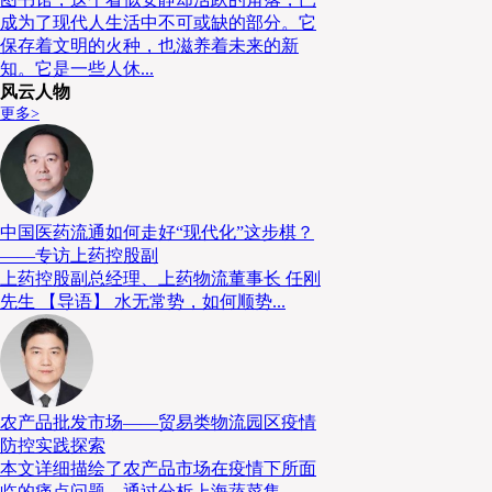
如今，该分拣系统成为新泻中心分拣业务的中枢。现在，从整个中心的
成为了现代人生活中不可或缺的部分。它
保存着文明的火种，也滋养着未来的新
下“LED分拣系统”的特点吧。
知。它是一些人休...
新泻中心1楼，该楼层主要储存拉杆箱、靠垫、收纳箱等大件商品。2楼
风云人物
品、食品及其他生活杂货等小件商品。为了提高配货效率，中心将订单
更多>
类、2全部大件商品、3小件商品类＋大件商品（见图表1）。
首先介绍一下1全部小件商品类的订单操作流程，将30份订单集中配货
手推车，按照清单配货（见照片2），清单顺序按位置进行编排，不会
后，进入LED分拣工序。
中国医药流通如何走好“现代化”这步棋？
——专访上药控股副
上药控股副总经理、上药物流董事长 任刚
先生 【导语】 水无常势，如何顺势...
农产品批发市场——贸易类物流园区疫情
防控实践探索
本文详细描绘了农产品市场在疫情下所面
临的痛点问题，通过分析上海蔬菜集...