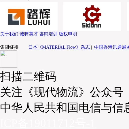
图3
照片3是用于LED分拣系统中分拣服装和小件商品的货架，共有30个出口
分配于30个出口。首先，环形扫描仪扫描商品的JAN代码，接着，货架
关于我们
诚聘英才
咨询培训
版权申明
束，通过晃动光束引起操作人员的注意，最后，用环形扫描仪扫描托盘
集团链接
日本《MATERIAL Flow》杂志 |
中国香港讯通展览
（见照片4～7）。
扫描二维码
关注《现代物流》公众号
中华人民共和国电信与信
ICP备19011712号-1