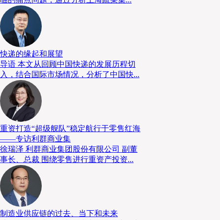
快递的缘起和展望
导语 本文从回顾中国快递的发展历程切
入，结合国际市场情况，分析了中国快...
重资打造“超级舰队”稳定航行于零售红海
——专访利群商业集
徐瑞泽 利群商业集团股份有限公司 副董
事长、总裁 围绕零售进行重资产投资...
制造业供应链的过去、当下和未来