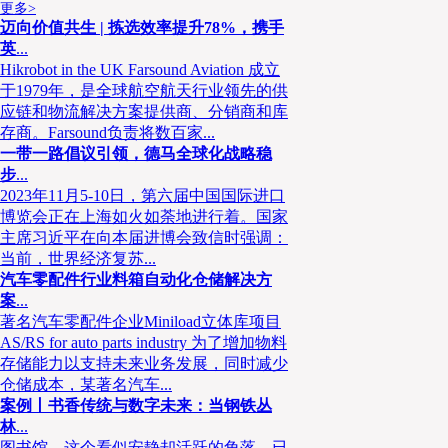
更多>
品不会轻易简化包装。因此，无印良品的目标主要集中在如何提高分拣
迈向价值共生 | 拣选效率提升78%，携手
印良品引进OKURA（大库）的技术设备，避免了采用数字显示方式时
英
...
题，从而减少错误投入的可能性。
Hikrobot in the UK Farsound Aviation 成立
于1979年，是全球航空航天行业领先的供
应链和物流解决方案提供商、分销商和库
存商。Farsound负责将数百家...
一带一路倡议引领，德马全球化战略稳
步
...
2023年11月5-10日，第六届中国国际进口
博览会正在上海如火如荼地进行着。国家
主席习近平在向本届进博会致信时强调：
当前，世界经济复苏...
汽车零配件行业料箱自动化仓储解决方
案
...
著名汽车零配件企业Miniload立体库项目
AS/RS for auto parts industry 为了增加物料
存储能力以支持未来业务发展，同时减少
仓储成本，某著名汽车...
大小件商品分开处理想方设法提高分拣效率
案例丨书香传统与数字未来：当钢铁丛
林
...
在新泻中心决定引进“LED分拣系统”之前，对该系统进行反复的现场验证
图书馆，这个看似安静却活跃的角落，已