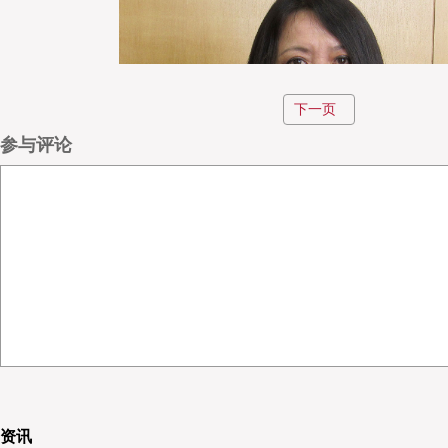
下一页
参与评论
犬塚 尚子女士
面对如何应对规模持续增长的网购时代，以及如何解决大减价时期货物
犬冢尚子女士表示：“由于货物件数多，配货作业时间过长，无印良品
题。”众所周知，无印良品非常重视顾客的“亲身感受”，包括顾客收件
资讯