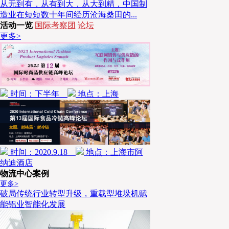
从无到有，从有到大，从大到精，中国制
造业在短短数十年间经历沧海桑田的...
活动一览
国际考察团
论坛
更多>
图2
时间：下半年
地点：上海
时间：2020.9.18
地点：上海市阿
纳迪酒店
物流中心案例
更多>
破局传统行业转型升级，重载型堆垛机赋
能铝业智能化发展