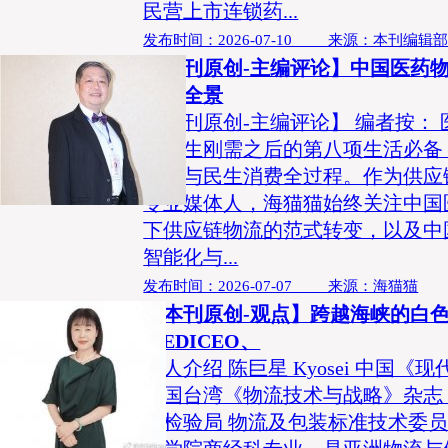
民营上市连锁药...
发布时间：2026-07-10 来源：本刊编辑
【本刊原创-主编评论】中国医药
发展全景
【本刊原创-主编评论】 编者按：
统民生刚需之后的第八项生活必备
保障与民生消费全过程。作为供应
专业媒体人，海猫猫始终关注中国
下供应链物流的范式转变，以及中
智能化与...
发布时间：2026-07-07 来源：海猫猫
【本刊原创-观点】跨越海峡的白
MEDICEO、
个人介绍 陈巨星 Kyosei 中国《
中国台湾《物流技术与战略》杂志 
准检验局 物流及包装标准技术委员