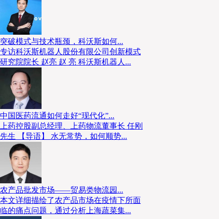
突破模式与技术瓶颈，科沃斯如何...
专访科沃斯机器人股份有限公司创新模式
研究院院长 赵亮 赵 亮 科沃斯机器人...
中国医药流通如何走好“现代化”...
上药控股副总经理、上药物流董事长 任刚
先生 【导语】 水无常势，如何顺势...
农产品批发市场——贸易类物流园...
本文详细描绘了农产品市场在疫情下所面
临的痛点问题，通过分析上海蔬菜集...