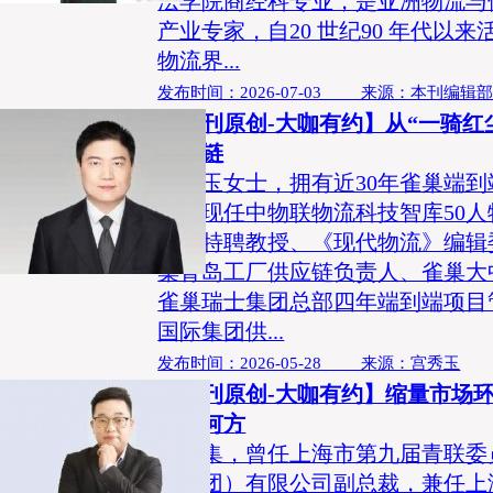
法学院商经科专业，是亚洲物流与
产业专家，自20 世纪90 年代以
物流界...
发布时间：2026-07-03 来源：本刊编辑
【本刊原创-大咖有约】从“一骑红尘
国冷链
宫秀玉女士，拥有近30年雀巢端
验，现任中物联物流科技智库50
经济特聘教授、《现代物流》编辑
巢青岛工厂供应链负责人、雀巢大
雀巢瑞士集团总部四年端到端项目
国际集团供...
发布时间：2026-05-28 来源：宫秀玉
【本刊原创-大咖有约】缩量市场
路在何方
李光集，曾任上海市第九届青联委
（集团）有限公司副总裁，兼任上