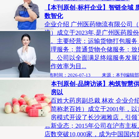
【本刊原创-标杆企业】智链全域 
数智化
企业介绍 广州医药物流有限公司
流）成立于2023年,是广州医药
司。主要经营：运输货物打包服务
管理服务；普通货物仓储服务；放
等。公司以全面满足终端服务发展
运作效率为目...
发布时间：2026-07-13 来源：本刊编辑
【本刊原创-品牌访谈】构筑智慧供
药房以
老百姓大药房副总裁 林欢 企业介
下简称老百姓）成立于2001年，
药房模式开设了长沙湘雅店，引领
售新业态；2015年公司在沪市主板
店数突破10,000家，成为中国国