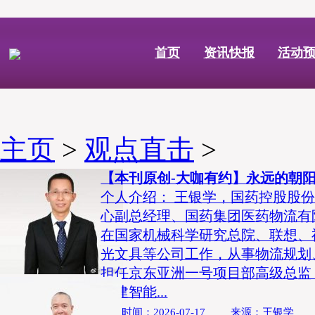
首页
资讯快报
活动
主页
>
观点直击
>
【本刊原创-大咖有约】永远的朝
个人介绍： 王银学，国药控股股
心副总经理、国药集团医药物流有
在国家机械科学研究总院、联想、
光文具等公司工作，从事物流规划
担任京东亚洲一号项目部高级总监
自建智能...
发布时间：2026-07-17 来源：王银学