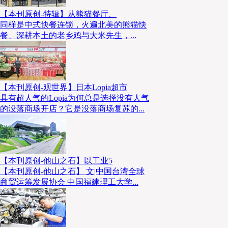
【本刊原创-特辑】从熊猫餐厅、
同样是中式快餐连锁，火遍北美的熊猫快
餐、深耕本土的老乡鸡与大米先生，...
【本刊原创-观世界】日本Lopia超市
具有超人气的Lopia为何总是选择没有人气
的没落商场开店？它是没落商场复苏的...
【本刊原创-他山之石】以工业5
【本刊原创-他山之石】 文|中国台湾全球
商贸运筹发展协会 中国福建理工大学...