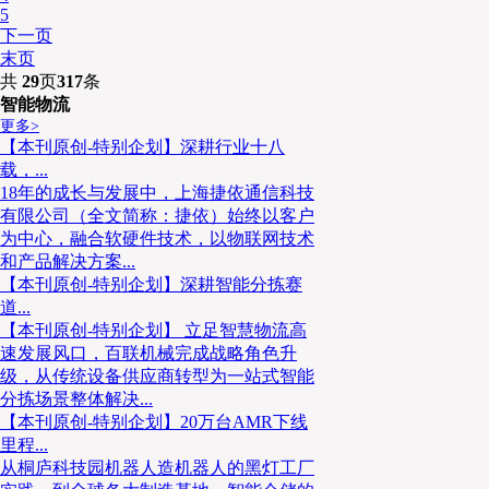
5
下一页
末页
共
29
页
317
条
智能物流
更多>
【本刊原创-特别企划】深耕行业十八
载，...
18年的成长与发展中，上海捷依通信科技
有限公司（全文简称：捷依）始终以客户
为中心，融合软硬件技术，以物联网技术
和产品解决方案...
【本刊原创-特别企划】深耕智能分拣赛
道...
【本刊原创-特别企划】 立足智慧物流高
速发展风口，百联机械完成战略角色升
级，从传统设备供应商转型为一站式智能
分拣场景整体解决...
【本刊原创-特别企划】20万台AMR下线
里程...
从桐庐科技园机器人造机器人的黑灯工厂