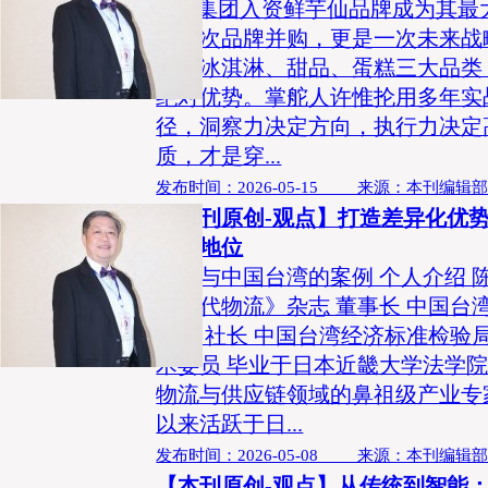
CFB集团入资鲜芋仙品牌成为其
是一次品牌并购，更是一次未来战
整合冰淇淋、甜品、蛋糕三大品类
绝对优势。掌舵人许惟抡用多年实
径，洞察力决定方向，执行力决定
质，才是穿...
发布时间：2026-05-15 来源：本刊编辑
【本刊原创-观点】打造差异化优
领先地位
日本与中国台湾的案例 个人介绍 陈巨星
《现代物流》杂志 董事长 中国台
杂志 社长 中国台湾经济标准检验
术委员 毕业于日本近畿大学法学
物流与供应链领域的鼻祖级产业专家
以来活跃于日...
发布时间：2026-05-08 来源：本刊编辑
【本刊原创-观点】从传统到智能