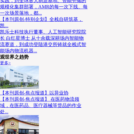
实践，到全球各大制造基地、智能仓储的
规模化集群部署，AMR的每一次下线、每
一次场景落地，都...
【本刊原创-特别企划】全栈自研筑基，
凯...
凯乐士科技执行董事、人工智能研究院院
长 白红星博士 从十余载深耕场内智能物
流赛道，到成功登陆港交所铸就全栈式智
能场内物流机器...
观世界之趋势
更多>
【本刊原创-焦点报道】以异业协
【本刊原创-焦点报道】 在医药物流领
域，在医药品、医疗器械等货品的作业
处...