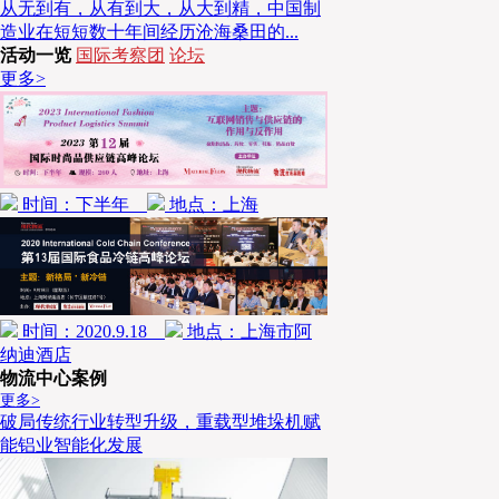
从无到有，从有到大，从大到精，中国制
2,000mm的AGV车体，在货叉中部特别设计了特殊的
造业在短短数十年间经历沧海桑田的...
取丝箱时，通过预设路径导航至取货点，在提升货叉时
活动一览
国际考察团
论坛
更多>
入丝箱底部的圆孔内，保证丝箱在运输、转弯行驶、
靠，位置不会发生偏移，另外在丝箱取放点位设置了专
面限位装置通过以上措施满足该项目的精度要求。
时间：下半年
地点：上海
安全定位检测装置的设计
为避免某些极端情况或者人工不正确操作引起AGV
位，货叉上额外增加了一个传感器用于检测丝箱在货叉
时间：2020.9.18
地点：上海市阿
在丝箱完全放置到位以后才允许AGV进入行驶状态。
纳迪酒店
物流中心案例
更多>
智能充电系统
破局传统行业转型升级，重载型堆垛机赋
能铝业智能化发展
整个项目配备了“木牛流马”智能充电系统，并为