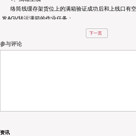
络筒线缓存架货位上的满箱验证成功后和上线口有
发AGV转运满箱的作业任务；
AGV接收到作业指令后，首先自动运行至络筒线目
下一页
货过程中设备间进行信息交互，确保安全作业），装载
参与评论
线口目标货位进行卸载放货（放货过程中设备间进行
业）；
2、空箱下线
下线输送线口有空箱和络筒线的任意缓存架货位上
下发AGV转运的空箱作业任务；
AGV接收到作业指令后，首先自动运行至下线口目
货过程中设备间进行信息交互，确保安全作业），装载
筒线目标货位进行卸载放货（放货过程中设备间进行信
和信息准确）。
资讯