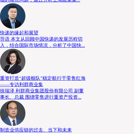
快递的缘起和展望
量身定制AGV产品
导语 本文从回顾中国快递的发展历程切
入，结合国际市场情况，分析了中国快...
根据化纤行业的特性，木牛流马为客户量身定制了适
品。
重资打造“超级舰队”稳定航行于零售红海
——专访利群商业集
徐瑞泽 利群商业集团股份有限公司 副董
特殊定位装置的设计
事长、总裁 围绕零售进行重资产投资...
该项目所需要搬运的丝箱尺寸为（长）2,050mm×（宽
1,420mm，重量达到1.8吨，并且为了丝箱与络丝设
箱取放精度要达到±2.5mm。木牛流马针对该项目定制
制造业供应链的过去、当下和未来