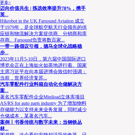
更多>
迈向价值共生 | 拣选效率提升78%，携手
英
...
Hikrobot in the UK Farsound Aviation 成立
于1979年，是全球航空航天行业领先的供
应链和物流解决方案提供商、分销商和库
存商。Farsound负责将数百家...
一带一路倡议引领，德马全球化战略稳
步
...
2023年11月5-10日，第六届中国国际进口
博览会正在上海如火如荼地进行着。国家
主席习近平在向本届进博会致信时强调：
当前，世界经济复苏...
汽车零配件行业料箱自动化仓储解决方
案
...
著名汽车零配件企业Miniload立体库项目
AS/RS for auto parts industry 为了增加物料
存储能力以支持未来业务发展，同时减少
仓储成本，某著名汽车...
案例丨书香传统与数字未来：当钢铁丛
林
...
图书馆，这个看似安静却活跃的角落，已