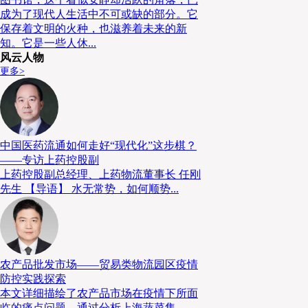
成为了现代人生活中不可或缺的部分。它
保存着文明的火种，也滋养着未来的新
知。它是一些人休...
风云人物
更多>
中国医药流通如何走好“现代化”这步棋？
——专访上药控股副
上药控股副总经理、上药物流董事长 任刚
先生 【导语】 水无常势，如何顺势...
农产品批发市场——贸易类物流园区疫情
防控实践探索
本文详细描绘了农产品市场在疫情下所面
临的痛点问题，通过分析上海蔬菜集...