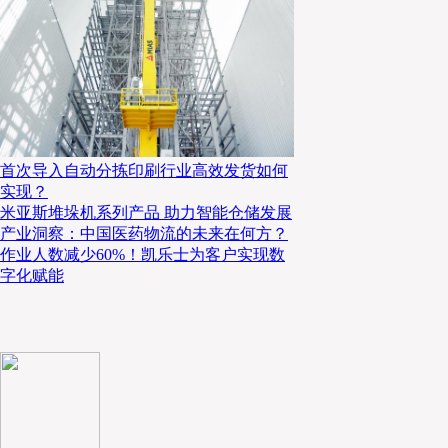
略，从而实现24小时连续不间断作业，保证产线的稳定
AGV调度系统
配备了木牛流马移动机器人智能交通管理系统，其是
实行监管、控制和调度的系统。通过无线局域网络与各
首次导入自动分拣印刷行业高效发货如何
挥系统中项目车辆的作业。客户可以从系统界面实时了
实现？
米亚斯堆垛机系列产品 助力智能仓储发展
状态、所在位置、工作状态等情况，还可以自动或手动
产业洞察：中国医药物流的未来在何方？
配任务。根据客户的实际需要，木牛流马也可以增加A
作业人数减少60%！凯乐士为客户实现数
字化赋能
交通管制等功能。AGV小车出现异常时，调度系统会
态。调度系统接收到故障信息后，需立即指派相关监控
除故障。交通管制模块提供多样化的AGV交通管制控
者复杂的交通管制逻辑，并且可以针对不同种类的AG
制方案,由于化纤行业的特殊性，木牛流马也配备了专