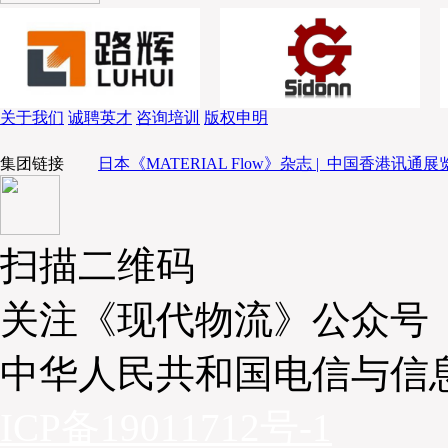
情况制定，考虑到突发情况下的变动，保证了24h运行
行精度达到最高；
通过本项目的上线运行，提升整个车间的智能化搬
减少人工投入，排除安全隐患，获得了客户的认可与好
关于我们
诚聘英才
咨询培训
版权申明
本项目的客户是化纤纺织业的领军企业，经过与该
木牛流马已为其提供了多种适合化纤和纺织生产工况的
集团链接
日本《MATERIAL Flow》杂志 |
中国香港讯通展览
地交付AGV近60余台。未来，木牛流马还将继续深耕
更优化的AGV解决方案，助力苏州化纤纺织行业的智能
扫描二维码
通过近5年的不断努力，木牛流马作为中国国内知
目前已在中国20多个省近60个城市，成功交付了包括
关注《现代物流》公众号
电子电力、机械制造、矿业及勘探、化纤纺织、家具等行
中华人民共和国电信与信
ICP备19011712号-1