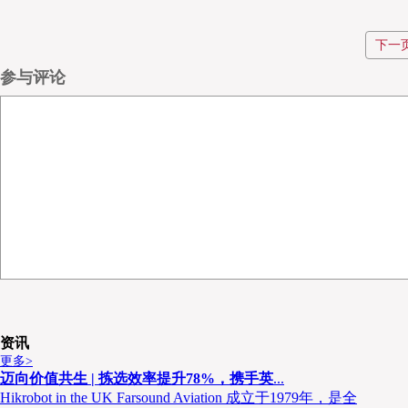
泰国正大食品集团（CPF）是践行食品安全的行业佼佼
下一
三大家禽及猪肉生产商之一，业务遍布全球20多个国家，在
国的公司，正大食品更是一直在不断加码布局蓬勃发展的东
参与评论
选择英特诺产品
2020年上半年，系统集成商THAIMECTECH CO.,LTD.
Bình Phước的工厂安装了一套输送解决方案，助力企业
重要的驱动设备商，英特诺为该项目提供了包括DM0080、DM0
当被问及为何选择英特诺电动滚筒，泰国正大食品集团执行副总裁
里，最重要的就是确保产品的安全卫生。英特诺的电动滚筒
的问题。此外，还能节约大量用于清洁的时间，让我们有更多
资讯
更多>
迈向价值共生 | 拣选效率提升78%，携手英
...
Hikrobot in the UK Farsound Aviation 成立于1979年，是全