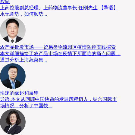
股副
上药控股副总经理、上药物流董事长 任刚先生 【导语】
水无常势，如何顺势...
清洁、安全，无与伦比
英特诺电动滚筒拥有一系列无与伦比的优势，尤其在清
卫生工程和设计组织（EHEDG）的规定，拥有IP66/IP6
农产品批发市场——贸易类物流园区疫情防控实践探索
业往往选择采用传统电机作为输送机的驱动设备。殊不知，
本文详细描绘了农产品市场在疫情下所面临的痛点问题，
纳垢”之地。而电动滚筒大部分部件都位于滚筒内，光滑的
通过分析上海蔬菜集...
低了产品在食品加工区域受到污染的风险。同时，设备的清
滚筒还拥有极高的运行效率，与传统解决方案相比，最多可节
内无需特殊维护，也可为企业节约大量时间与成本。英特诺
迅捷、可靠的交货时间。
快递的缘起和展望
导语 本文从回顾中国快递的发展历程切入，结合国际市
场情况，分析了中国快...