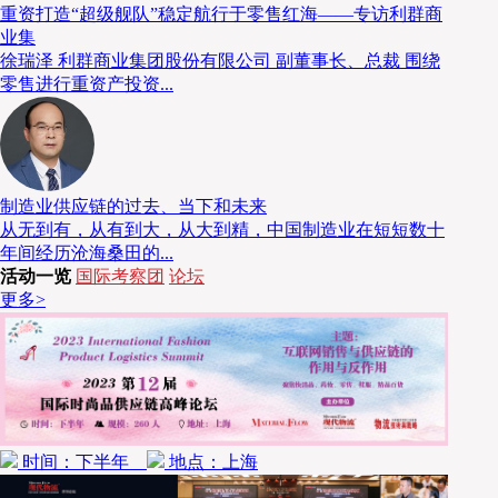
重资打造“超级舰队”稳定航行于零售红海——专访利群商
业集
徐瑞泽 利群商业集团股份有限公司 副董事长、总裁 围绕
零售进行重资产投资...
制造业供应链的过去、当下和未来
从无到有，从有到大，从大到精，中国制造业在短短数十
年间经历沧海桑田的...
活动一览
国际考察团
论坛
更多>
时间：下半年
地点：上海