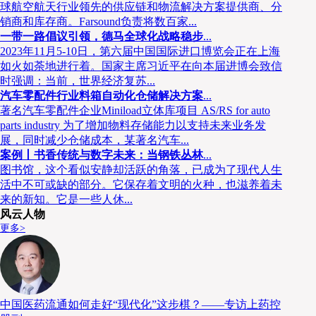
球航空航天行业领先的供应链和物流解决方案提供商、分
销商和库存商。Farsound负责将数百家...
一带一路倡议引领，德马全球化战略稳步
...
2023年11月5-10日，第六届中国国际进口博览会正在上海
如火如荼地进行着。国家主席习近平在向本届进博会致信
时强调：当前，世界经济复苏...
汽车零配件行业料箱自动化仓储解决方案
...
著名汽车零配件企业Miniload立体库项目 AS/RS for auto
parts industry 为了增加物料存储能力以支持未来业务发
展，同时减少仓储成本，某著名汽车...
案例丨书香传统与数字未来：当钢铁丛林
...
图书馆，这个看似安静却活跃的角落，已成为了现代人生
活中不可或缺的部分。它保存着文明的火种，也滋养着未
来的新知。它是一些人休...
风云人物
更多>
中国医药流通如何走好“现代化”这步棋？——专访上药控