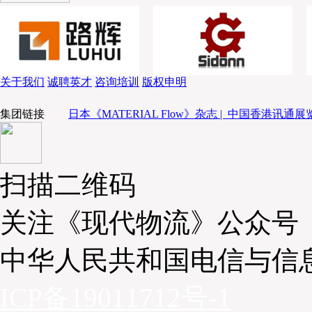
自豪地说道：“我们非常乐意与Peapod数字实验
试点项目，我们将AutoStore密集存取与拣选系统与瑞
结合。SynQ软件平台已经发展成为一套可专门用于电
非常强大标准功能的平台。基于SynQ平台基础上，我们将A
储的高密度优势和货到人的高效优势与Peapod数字
关于我们
诚聘英才
咨询培训
版权申明
合，创建了一个灵活的解决方案，是简化电商杂货履约
集团链接
日本《MATERIAL Flow》杂志 |
中国香港讯通展览
微型履约将是支持
持续全渠道增长的关键
扫描二维码
PeaPod数字化研发实验室总裁兼首席电子商务
关注《现代物流》公众号
Fleeman）说，在过去的一年里，所有阿霍尔德·德
上销售都实现了巨大的增长。他表示，“在考虑到消费
物的未来时，我们知道必须为提货和交付环节建立合适
中华人民共和国电信与信
续构建电子商务履单能力，这也包括微履约。因此我
及巨人公司一起启动这一试点项目，我们相信微型履
ICP备19011712号-1
增长的关键。”