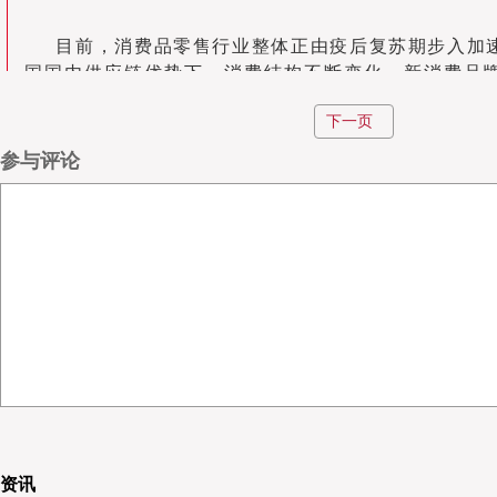
目前，消费品零售行业整体正由疫后复苏期步入加
国国内供应链优势下，消费结构不断变化，新消费品
字化零售新业态新模式的认可度提升。就行业趋势而
下一页
会》表示，“疫情加速了线上线下的数字化和全渠道融
提升，并将在未来发展中扮演越来越重要的角色。”
参与评论
值得一提的是，这次疫情以来，生鲜成为社区商业
国生鲜食品市场超过5万亿（人民币，下同），2020年
规模首次超过万亿，已经占到了20%，同比增长了85
不仅仅局限于生鲜。2021年3月以来，随着阿里成立
原有的事业部与盒马集市打通，“近场电商”逐步成为行
基于地理位置提供服务，注重为社区小店打造数字化
下进行“人、场、货”精准匹配，其贴近消费者个性化需
诉求近”和“物理距离近”。
资讯