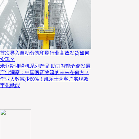
首次导入自动分拣印刷行业高效发货如何
截止目前，瑞仕格是Auto-
Store全球排名第一的
实现？
26个国家顺利实施并运行超过270套AutoStore系统项
米亚斯堆垛机系列产品 助力智能仓储发展
Peapod数字化研发实验室在费城的微履约中心项
产业洞察：中国医药物流的未来在何方？
作业人数减少60%！凯乐士为客户实现数
尔海兹（美国）公司继续扩大在本地的电子商务履约
字化赋能
入已有的全渠道供应链环节，同时支持当地品牌发展
先的全渠道百货零售商的目标。
0
3
SynQ软件支撑灵活解决方案
瑞仕格美洲电子商务、零副总裁米奇·海耶斯（Mitch 