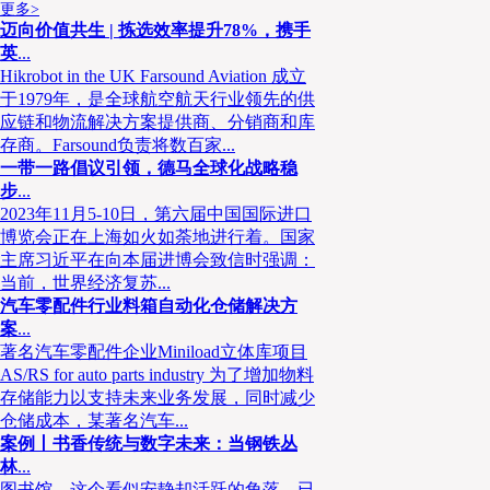
更多>
迈向价值共生 | 拣选效率提升78%，携手
英
...
Hikrobot in the UK Farsound Aviation 成立
于1979年，是全球航空航天行业领先的供
应链和物流解决方案提供商、分销商和库
存商。Farsound负责将数百家...
一带一路倡议引领，德马全球化战略稳
步
...
2023年11月5-10日，第六届中国国际进口
博览会正在上海如火如荼地进行着。国家
主席习近平在向本届进博会致信时强调：
当前，世界经济复苏...
汽车零配件行业料箱自动化仓储解决方
实体零售逐渐发力与线下门店融合，社区电商成为
案
...
著名汽车零配件企业Miniload立体库项目
零售模式，整体而言，疫情后的零售行业正对商品的
AS/RS for auto parts industry 为了增加物料
字化、智能化升级，其出发点都是“以人为本”，让服务
存储能力以支持未来业务发展，同时减少
进可持续的“货、场、人”精准匹配；其背后需要结合现
仓储成本，某著名汽车...
配的自动化物流解决方案。
案例丨书香传统与数字未来：当钢铁丛
那什么是理想的解决方案？或许我们能从Peapo
林
...
仕格（Swisslog）、巨人公司（GIANT Compan
图书馆，这个看似安静却活跃的角落，已