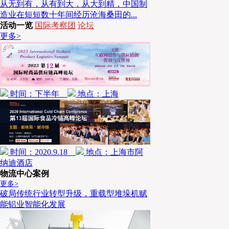
从无到有，从有到大，从大到精，中国制
造业在短短数十年间经历沧海桑田的...
其中，AutoStore系统是关键技术之一。AutoSt
活动一览
国际考察团
论坛
更多>
拣选站台、网格式货架、料箱、控制系统五大模块组
最高的自动化系统，适用于小件物品的存储与货到人
扩展的模块化设计，兼具高存储密度与高灵活性。
中，运行节能环保。
利用机器人和料箱结合的方式进行小件订单的快速
时间：下半年
地点：上海
下堆叠，单个料箱中还可以分格，进行多个SKU的存储
温及冷藏环境。
时间：2020.9.18
地点：上海市阿
纳迪酒店
物流中心案例
更多>
破局传统行业转型升级，重载型堆垛机赋
能铝业智能化发展