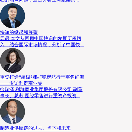
快递的缘起和展望
导语 本文从回顾中国快递的发展历程切
入，结合国际市场情况，分析了中国快...
重资打造“超级舰队”稳定航行于零售红海
——专访利群商业集
微型履约中心方案实际上可以应用于众多细分市场
徐瑞泽 利群商业集团股份有限公司 副董
事长、总裁 围绕零售进行重资产投资...
发展的零售领域的应用值得特别关注。事实证明，微
履约任务的理想解决方案。
灵活高效的物流系统：
0
2
AutoStore密集存储拣选系统
制造业供应链的过去、当下和未来