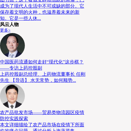
题的答案。
成为了现代人生活中不可或缺的部分。它
保存着文明的火种，也滋养着未来的新
2020年上半年，Peapod数字化研发实
知。它是一些人休...
（Swisslog）、巨人公司（GIANT Company
风云人物
造“微履约中心”，试点服务于费城地区。该试点被认为是
更多>
室所创建电商履约中心（EFC）方案的一部分，采用
决方案，结合了瑞仕格SynQ物流管理软件支持的AutoS
Peapod自有的提货系统。
中国医药流通如何走好“现代化”这步棋？
0
1
何为微型履约中心
——专访上药控股副
上药控股副总经理、上药物流董事长 任刚
先生 【导语】 水无常势，如何顺势...
微型履约中心是指在有限的空间和成本较为高昂的
单紧凑型的自动化履约系统，实现线上及线下订单的
程，在物理空间上更靠近消费者，同时缩短交付时间
难题。
农产品批发市场——贸易类物流园区疫情
防控实践探索
本文详细描绘了农产品市场在疫情下所面
临的痛点问题，通过分析上海蔬菜集...