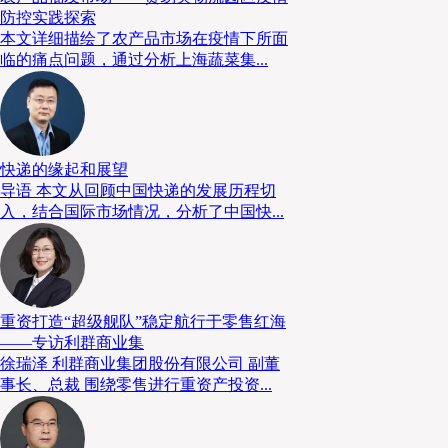
防控实践探索
本文详细描绘了农产品市场在疫情下所面
临的痛点问题，通过分析上海蔬菜集...
快递的缘起和展望
导语 本文从回顾中国快递的发展历程切
入，结合国际市场情况，分析了中国快...
重资打造“超级舰队”稳定航行于零售红海
——专访利群商业集
徐瑞泽 利群商业集团股份有限公司 副董
事长、总裁 围绕零售进行重资产投资...