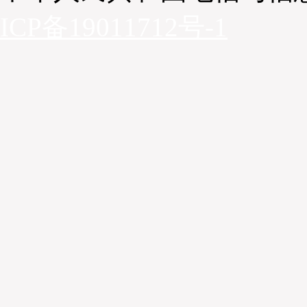
正确的操作习惯，预防叉车事故。同时通过正确
ICP备19011712号-1
使用保养冷库车辆、实施日常点检，也能确保设备
到工作中，这对需要长时进行低温作业的特殊工况而言
“例如，丰田叉车会建议我们在不作业的时候将叉
延缓设备内部零件和电子元器件的老化，教授我们对叉
上油保养的专业方法。”潘奕泽补充道。
谈及未来，潘奕泽表示，随着市场需求的进一步扩
转速度和吞吐量也提出了更高的要求，因此新柳伍食品
化建设，例如对于自动化立体库的探索与建设等。不
道：“虽然自动化立体库代替了部分工业车辆的应用，
要通过人工操作和自动操作的搬运设备进行衔接。在
上，我们期待能与丰田叉车进行更深入长远的协作，期
多更好的设备和解决方案。”