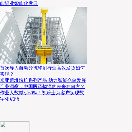
能铝业智能化发展
另一大原因在于，丰田叉车在了解了新柳伍食品的
后，为其提供了定制化的解决方案。据潘奕泽介绍，相
该物流中心内部净高达到7m。针对客户提升冷库存储
的需求，丰田配合货架高度，提案了高门架车型，5米
的提升。
首次导入自动分拣印刷行业高效发货如何
实现？
米亚斯堆垛机系列产品 助力智能仓储发展
产业洞察：中国医药物流的未来在何方？
作业人数减少60%！凯乐士为客户实现数
字化赋能