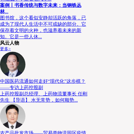
同样注重产品的使用成本。在这次合作之前，事实上我
案例丨书香传统与数字未来：当钢铁丛
林
...
田叉车在内的多个品牌的产品。毫无疑问，丰田叉车过
图书馆，这个看似安静却活跃的角落，已
深刻的印象，这是我们选择丰田叉车的关键原因之一。”
成为了现代人生活中不可或缺的部分。它
保存着文明的火种，也滋养着未来的新
知。它是一些人休...
风云人物
更多>
中国医药流通如何走好“现代化”这步棋？
——专访上药控股副
上药控股副总经理、上药物流董事长 任刚
先生 【导语】 水无常势，如何顺势...
农产品批发市场——贸易类物流园区疫情