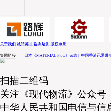
关于我们
诚聘英才
咨询培训
版权申明
集团链接
日本《MATERIAL Flow》杂志 |
中国香港讯通展览
售后服务加大客户满意度
扫描二维码
此外，丰田叉车的售后亦非常令新柳伍食品满意。
关注《现代物流》公众号
供定期保养服务，以养代修、防患未然，大幅减少了叉
导致的安全隐患和待机损失。另一方面，丰田售后服务
中华人民共和国电信与信
进行了安全操作培训、冷库保养和定期点检指导，帮助