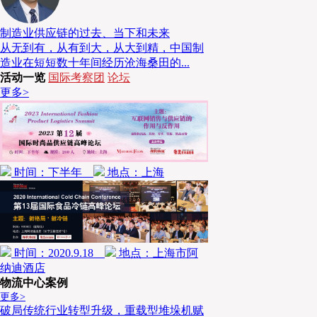
制造业供应链的过去、当下和未来
从无到有，从有到大，从大到精，中国制
造业在短短数十年间经历沧海桑田的...
活动一览
国际考察团
论坛
更多>
丰田叉车为新柳伍食品推荐了8FBN冷库车型，
给、出库。冷库的超低温（-18℃）作业和频繁的出入
考验。丰田冷库车型的专业耐寒与防水改装，可有效防
电气故障、软管劣化和液压功能异常等现象的发生。
时间：下半年
地点：上海
潘奕泽继续举例道，该物流中心单托货物的重量接
抖动或其他不稳定因素都会影响作业安全，一旦发生事
时，由于车辆长时间在低温环境下作业，对于设备零部
定影响，这也会导致作业的安全性和流畅性。在最忙碌
时间：2020.9.18
地点：上海市阿
取了24小时不间断作业来满足发货订单的需求，这对
纳迪酒店
提出了极高的要求，而丰田叉车则完全能满足这些需求
物流中心案例
更多>
满足定制化存储需求
破局传统行业转型升级，重载型堆垛机赋