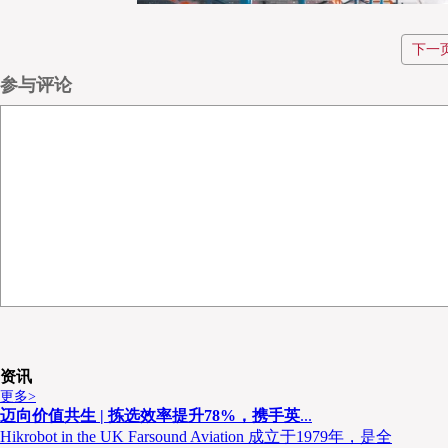
下一
参与评论
转型先锋—
资讯
更多>
横滨果菜批发市场从传统的批发市场延伸至物流和商流，对于中国冷
迈向价值共生 | 拣选效率提升78%，携手英
...
统批发市场到物流、商流、资金流、信息流为一体的新形农产品（冻品
Hikrobot in the UK Farsound Aviation 成立于1979年，是全
上海洋山港进港70%冷冻肉类为天环集团所有；截止目前，天环集团使