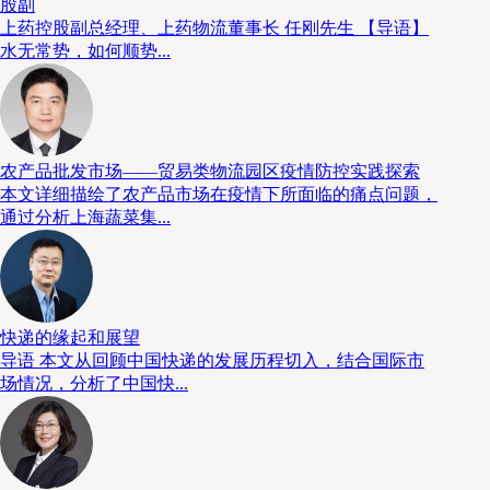
股副
上药控股副总经理、上药物流董事长 任刚先生 【导语】
水无常势，如何顺势...
第一、第二曲线
成功地向产业的上下游延伸，前提是原有业务基础牢靠。天环集团之
务线的充分发挥。
农产品批发市场——贸易类物流园区疫情防控实践探索
天环集团副董事长林锦增用了几条曲线来概括了集团的发展。第一条
本文详细描绘了农产品市场在疫情下所面临的痛点问题，
通过分析上海蔬菜集...
业，不过由于行业门槛低，市场竞争如今也变得相当激烈。于是天环集
成产、销综合型企业，这便是第二条曲线。
“第二条曲线是第一条曲线的延伸，两条曲线有着互补关系，不过随着
如90后、00后的饮食习惯已经发生改变，于是越来越多的中央厨房诞
快递的缘起和展望
导语 本文从回顾中国快递的发展历程切入，结合国际市
在这两条曲线的发展过程中，天环集团进一步建立和巩固了自己的优
场情况，分析了中国快...
了代理业务，帮助客户提供仓储运营、供应链金融等一站式服务。
又通过收购南京大型国有企业南京肉联厂拥有了商流，新增了批发市