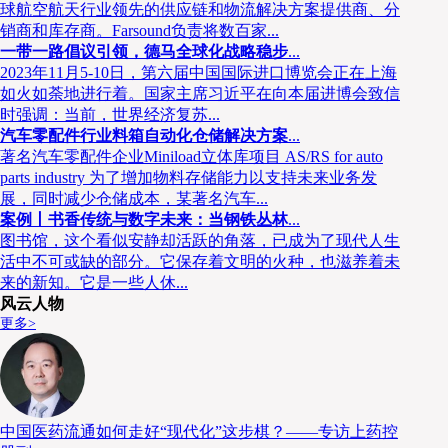
球航空航天行业领先的供应链和物流解决方案提供商、分
中规模最大。这也是为何本刊认为这个拥有30多年发展史的民营冷链
销商和库存商。Farsound负责将数百家...
够为中国冷链行业发展找到些许建议。
一带一路倡议引领，德马全球化战略稳步
...
2023年11月5-10日，第六届中国国际进口博览会正在上海
如火如荼地进行着。国家主席习近平在向本届进博会致信
时强调：当前，世界经济复苏...
汽车零配件行业料箱自动化仓储解决方案
...
著名汽车零配件企业Miniload立体库项目 AS/RS for auto
parts industry 为了增加物料存储能力以支持未来业务发
展，同时减少仓储成本，某著名汽车...
案例丨书香传统与数字未来：当钢铁丛林
...
图书馆，这个看似安静却活跃的角落，已成为了现代人生
活中不可或缺的部分。它保存着文明的火种，也滋养着未
来的新知。它是一些人休...
风云人物
更多>
中国医药流通如何走好“现代化”这步棋？——专访上药控