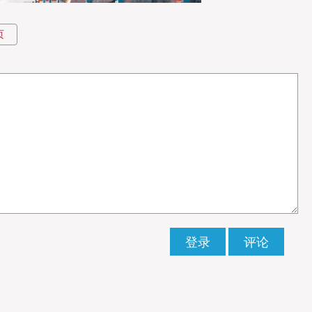
页
—天环集团
链行业而言，这样的转型非常超前和独特。天环集团已经完成了从传
）供应链平台的转型升级，以一组数据就能看出天环集团的“实力”：
用、在建和规划中的冷链仓储容量达到了210万吨，为目前民营企业