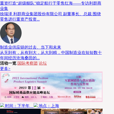
代理的业务，在面对市场风险时能够表现得更加游刃有余。而不同于市
重资打造“超级舰队”稳定航行于零售红海——专访利群商
业生态圈，促使整个行业良性循环发展。
业集
徐瑞泽 利群商业集团股份有限公司 副董事长、总裁 围绕
零售进行重资产投资...
林锦增明确表示，从商贸到物流，天环集团所拥有的每个业态都是经
团才会寻找合适的机会进行复制。“一方面我们都是重资产投资，大规模
面，天环集团的优势是依靠稳定建立起来的，我们会恪守这样的传统，
林锦增还举例说明了天环集团的优势。例如针对客户服务，首先天环
制造业供应链的过去、当下和未来
定销、存，并且通过供应链金融服务消除客户资金压力，自然也就获得
从无到有，从有到大，从大到精，中国制造业在短短数十
年间经历沧海桑田的...
活动一览
国际考察团
论坛
更多>
时间：下半年
地点：上海