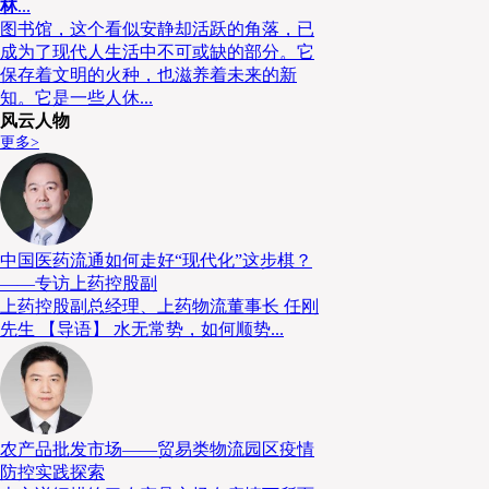
林
...
图书馆，这个看似安静却活跃的角落，已
赛道既已选定，如何定义企业自身，将会对企业未来的发展甚为关
成为了现代人生活中不可或缺的部分。它
平台，或作为第三方平台成为医药界的“天猫”，这些都不是于刚的选择
保存着文明的火种，也滋养着未来的新
买药贵的核心痛点，这牵扯了太多环节，不仅仅是一个分销渠道的
知。它是一些人休...
道，“因此我们将自己定义为一个科技企业，以科技赋能商业去更好地服务
风云人物
更多>
技把患者与药品和医疗服务有机连接，形成线上线下一体化的医药健康
有参与者赋能，这些参与者包含了药企、医院医生、药店、流通商、保险
下一步就是围绕这样的愿景去打造自身的核心竞争力。作为从医药
合规性对于该行业的重要性，因此1药网除了此前拥有的B2C证照，还陆
中国医药流通如何走好“现代化”这步棋？
——专访上药控股副
台运营等各服务内容的资质。在此基础上，于刚开始重新整合自身资源
上药控股副总经理、上药物流董事长 任刚
诊、电子处方、购药及送药上门等的完整闭环。如此一来，患者在1药
先生 【导语】 水无常势，如何顺势...
生开具的电子药方，1药网会选择相应的线下合作伙伴进行履单。于刚对此
和B2C后端供应链的融合，医+药的一站式服务，自营和平台商家经营
下服务的融合（“O+O”）。在这个生态圈内，消费者能够便捷地接触
店和药企能够更好地服务更广的区域和更多的人群，实现全方位的赋能
农产品批发市场——贸易类物流园区疫情
也从“医药电商”升级为“互联网医药健康线上线下一体化的服务平台”。
防控实践探索