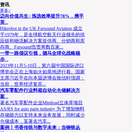
创业从无“一帆风顺”
资讯
更多>
迈向价值共生 | 拣选效率提升78%，携手
政策行业限制+消费习惯
英
...
Hikrobot in the UK Farsound Aviation 成立
赛道阳光并不意味着一帆风顺。事实上，中国政府对互联网医药健
于1979年，是全球航空航天行业领先的供
应链和物流解决方案提供商、分销商和库
如2016年互联网第三方平台药品网上零售试点工作结束，以及至今未
存商。Farsound负责将数百家...
满足各种行业标准的严格认证等。此外，在医药健康行业中，患者是消
一带一路倡议引领，德马全球化战略稳
买单者，三者之间是割裂的关系，且还存在利益冲突，使得行业存在很
步
...
2023年11月5-10日，第六届中国国际进口
博览会正在上海如火如荼地进行着。国家
另一方面来自于消费端。消费者对线上购药的接受程度，直接关系
主席习近平在向本届进博会致信时强调：
发展。不过在于刚看来，有如当年线上零售生鲜从无人问津到如今的全
当前，世界经济复苏...
然会被越来越多的消费者接受，2019年12月开始实施的新版《药品管
汽车零配件行业料箱自动化仓储解决方
药，将会进一步推动消费者的接受度。以此次疫情为例，于刚表示，一
案
...
著名汽车零配件企业Miniload立体库项目
切以疫情优先，另一方面由于病毒感染力强，消费者前往医院面临着交
AS/RS for auto parts industry 为了增加物料
下，互联网医药健康成为了疫情之下理想的服务模式。
存储能力以支持未来业务发展，同时减少
仓储成本，某著名汽车...
定义科技，赋能行业生态参与者
案例丨书香传统与数字未来：当钢铁丛