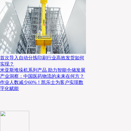
在信息时代，科技是强健供应链的基础，将自身定义为科技公司的1
网自主研发了30多套系统。“我们在科技的投入是最大的。以智能供应
统、仓库管理系统、品类优化系统、物流管理系统、库存优化系统、品
等。”于刚自豪地说道，“可以这么说，我们的系统中与供应链管理相关
科技带来的高效
首次导入自动分拣印刷行业高效发货如何
实现？
科技对于供应链管理带来最关键和直接的好处就是高效。例如患者
米亚斯堆垛机系列产品 助力智能仓储发展
资源有限，难以实现个性化，因此患者管理的难度相当大，更无法形成
产业洞察：中国医药物流的未来在何方？
问题，1药网借助互联网优势打造了慢病患者管理平台，通过各个渠道
作业人数减少60%！凯乐士为客户实现数
数据后，1药网便能够为患者提供个性化的服务和精准化营销。以糖尿
字化赋能
购药后，1药网将向其提供疾病和用药相关信息，最新的疗法和新药上
动、生活习惯在内的健康建议，还将于预测续方日临近时提醒患者及时
升用药依从性，这有助于控制病情，预防病症的加重和并发症的发生。根据
1药网糖尿病患者自然续方率为39%，借助CRM系统管理后的续方率达到