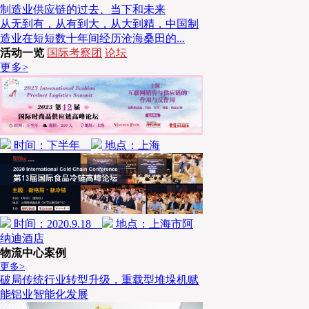
制造业供应链的过去、当下和未来
间的限制，能够随时随地服务全国乃至全球的患者，并且不会受到货架
从无到有，从有到大，从大到精，中国制
制。更重要的，线上产生的实时动态数据，能够精准地描绘出客户画像
造业在短短数十年间经历沧海桑田的...
和个性化服务，还可以避免医院人满为患和交叉感染。而线下的优势在
活动一览
国际考察团
论坛
类检查、诊断后的物理治疗手段，这些目前情况下都是无法通过线上完
更多>
线下的服务优势。
对此，1药网在线上线下都进行了布局，着力于打造一个线上线下一
统化和技术手段提供高效、一体化的流通解决方案，打破药店原先可能
时间：下半年
地点：上海
局面，利用互联网把这些药店聚合起来形成虚拟药店网络，去除中间环
在互联网医药健康领域，核心竞争力之一就是“智能供应链”，而这
键之一在于平台能否与药企形成强有力的战略合作关系，直白而言就是
时间：2020.9.18
地点：上海市阿
道商业化，让药品可以更透明、更直接地触达更多的消费者。这意味平
纳迪酒店
药店、医院、诊所、患者等。1药网2020年一季度发布的业绩报告显示
物流中心案例
建了全球最大的虚拟药店网络，并与214家国内外知名药企建立战略合
更多>
破局传统行业转型升级，重载型堆垛机赋
能铝业智能化发展
构筑“护城河”，实现“事半功倍”