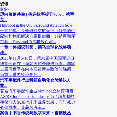
资讯
更多>
迈向价值共生 | 拣选效率提升78%，携手
规模“更进一步”，
需求走向扁平化、终
英
...
Hikrobot in the UK Farsound Aviation 成立
在这个过程中，国药物流自然也是“更进一步”。据顾一民透露，20
于1979年，是全球航空航天行业领先的供
4,200亿元人民币之多，而这得益于国药控股对于市场及未来发展的预
应链和物流解决方案提供商、分销商和库
存商。Farsound负责将数百家...
销体系改革、网络终端下沉、批零一体化业务模式的延伸和推广，以及
一带一路倡议引领，德马全球化战略稳
控股在业务模式进一步提升扁平化、终端化，促使业务规模能够不断快
步
...
设也在持续跟进，据顾一民透露，目前国药物流的整体物流仓储面积已经
2023年11月5-10日，第六届中国国际进口
约300个物流中心，以此确保了其在各地的物流供应体系。
博览会正在上海如火如荼地进行着。国家
主席习近平在向本届进博会致信时强调：
当前，世界经济复苏...
成本进一步攀升
汽车零配件行业料箱自动化仓储解决方
案
...
“当然物流端在不断下沉的同时，对物流服务的质量要求更高
著名汽车零配件企业Miniload立体库项目
升。”顾一民坦言，医药物流的成本相对于其他行业而言确实偏高，不
AS/RS for auto parts industry 为了增加物料
有“高低之分”，对物流的要求也会随之变化，因此需要对不同商品价
存储能力以支持未来业务发展，同时减少
仓储成本，某著名汽车...
保证物流成本具有一定的竞争力。这也帮助了国药物流得以承接社会业
案例丨书香传统与数字未来：当钢铁丛
订单意味着更多的个性化需求，非常考验国药物流如何用高附加值的服