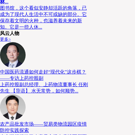
林
...
化的服务产品去解决客户的个性化需求。”顾一民补充道。
图书馆，这个看似安静却活跃的角落，已
成为了现代人生活中不可或缺的部分。它
保存着文明的火种，也滋养着未来的新
知。它是一些人休...
风云人物
更多>
中国医药流通如何走好“现代化”这步棋？
——专访上药控股副
上药控股副总经理、上药物流董事长 任刚
先生 【导语】 水无常势，如何顺势...
农产品批发市场——贸易类物流园区疫情
防控实践探索