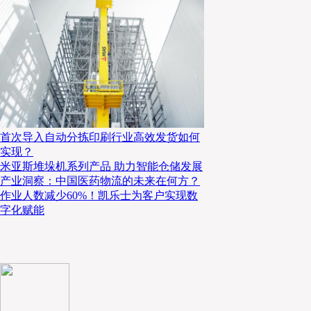
顾一民进一步解释道：“所有的降本增效一定是在符合国家对于药
这可能使得全国性企业在不同地区面临不同境遇。例如国药物流在建设
同省份对于多仓运作不同规定的情况。因此，不如换个角度去解决问题。
的解决方案。
首次导入自动分拣印刷行业高效发货如何
实现？
米亚斯堆垛机系列产品 助力智能仓储发展
产业洞察：中国医药物流的未来在何方？
作业人数减少60%！凯乐士为客户实现数
字化赋能