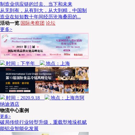
制造业供应链的过去、当下和未来
从无到有，从有到大，从大到精，中国制
造业在短短数十年间经历沧海桑田的...
活动一览
国际考察团
论坛
更多>
同时，作为中国最早的医药流通体系，国药控股承担了中国的医药
市场化中，国药控股旗下的员工仍然保留着这样的责任感和使命感。“
的具体情况。”顾一民由衷地说道，“十全十美是不存在的。对于国药
求和社会的责任，同时能够用一个更好的物流服务体系去解决其他客户
时间：下半年
地点：上海
优势。”
以“提升效率”
作为降低成本之道
时间：2020.9.18
地点：上海市阿
同时国药物流也在不断追求降低物流成本，但这并非“一朝一夕”
纳迪酒店
流已经处于市场化，在“4+7”等政策的加持下，流通成本已被大幅压缩
物流中心案例
通整体成本中占比有限，因此关键在于降低医药流通的供应链成本，而
更多>
破局传统行业转型升级，重载型堆垛机赋
或少量环节的成本。
能铝业智能化发展