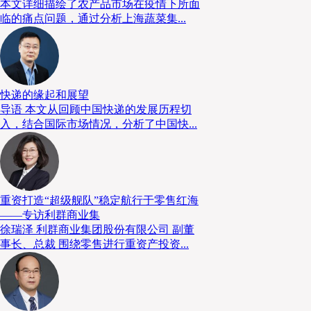
本文详细描绘了农产品市场在疫情下所面
独特的云端全国化网络和企业使命
临的痛点问题，通过分析上海蔬菜集...
而国药物流之所以能够提供这些服务，核心优势在于其覆盖率足
化、数字化实现了所有仓储、运输资源的云端化，并在此基础上建立了
资源的高效利用，从而为客户提供一个更好、更有掌控力的物流体系。
快递的缘起和展望
导语 本文从回顾中国快递的发展历程切
入，结合国际市场情况，分析了中国快...
重资打造“超级舰队”稳定航行于零售红海
——专访利群商业集
徐瑞泽 利群商业集团股份有限公司 副董
事长、总裁 围绕零售进行重资产投资...