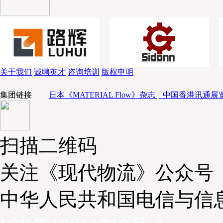
全国一体化多仓模式
关于我们
诚聘英才
咨询培训
版权申明
提升效率的首要关键在于整体物流体系的规划。为此，国药物流建
集团链接
日本《MATERIAL Flow》杂志 |
中国香港讯通展览
通过强大的系统支持，推动地方省仓的一体化协同，巩固全国的网络建
具体在规划方面，国药物流以省为单位进行物流规划，包括省内物流网
以此覆盖全省的物流保障，同时考虑到其他区域的平衡。当然，面对不
会因地制宜地设立相应数量的物流中心，影响因素包括了人口、医疗水
扫描二维码
每个物流中心的功能、规模、吞吐能力以及配置等产生了极大的影响。
关注《现代物流》公众号
大胆引入“智慧物流”
中华人民共和国电信与信
另一方面则是时下热门的“智慧物流”，而国药物流恰恰是中国医药
物流上线的所有自动化项目均能够成功地运行且满足其自身需求。相比
化项目，如今“选择合适的自动化”已经显得颇为理性，对此，顾一民认