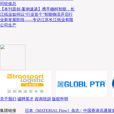
此外，扇扩计划在2025财年内，开设连接关东圈与东
司轮值总
STATION福岛”中转运输设施。其构建起多方生态体
【本刊原创-案例速递】携手穗柯智能，长
场景化、网络规模化”转型提供了成熟范本。
江纸业如何以“行业首个”智能物流开启行
业新发展阶段——专访江苏长江纸业有限
公司生产
技术赋能：低空经济与智慧化升级
数字技术与新能源技术的深度应用，正重构物流仓储地
间。随着全球“低空经济”政策落地，无人机配送成为物
率先将这一技术与仓储设施结合，实现了配送效率与资
关于我们
诚聘英才
咨询培训
版权申明
集团链接
日本《MATERIAL Flow》杂志 |
中国香港讯通展览