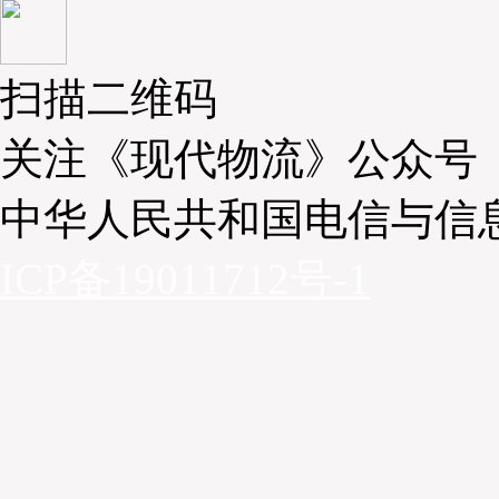
扫描二维码
关注《现代物流》公众号
中华人民共和国电信与信
ICP备19011712号-1
亚马逊曾发布明确在北美、欧洲等核心物流中心增设无
设无人机充电与调度枢纽，以构建“仓储+低空配送”的
曾报道亚马逊美国肯塔基州物流中心停机坪的落地细节
的Prime Air无人机型号，以及试点运营数据（如单件
以内）。此外，亚马逊在英国、德国的无人机停机坪作
企业提供无人机起降、调度等服务，开辟了新的盈利板