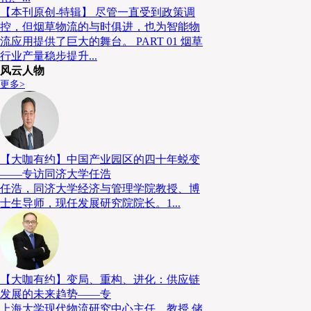
【本刊原创-特辑】 尽管一直受到政策调
控，但烟草物流的与时俱进，也为智能物
流应用提供了巨大的舞台。 PART 01 烟草
行业产量稳步提升...
风云人物
欧美市场虽高标仓占比更高，但出现设施老化与技术迭
更多>
环保与智能化需求，其面临改造成本高的问题。日本则
产业需求脱节的问题，传统仓储设施多针对传统制造业
售等新业态的高频周转、小批量配送需求，设施改造与
【大咖有约】中国产业园区的四十年蜕变
02
——专访同济大学任浩
任浩，同济大学经济与管理学院教授、博
物流仓储地产的创新路径：
士生导师，现任发展研究院院长。1...
从选址到模式的全面革新
面对多重困境，全球物流仓储地产企业纷纷突破传统发
【大咖有约】变局、重构、进化：供应链
发展的未来趋势——专
运营模式、技术应用等方面开展创新探索，以适应市场
上海大学现代物流研究中心主任、教授 储