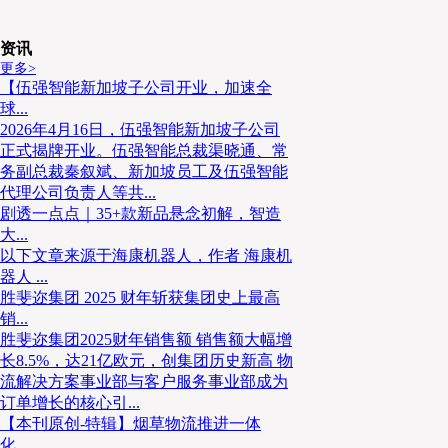
成了大量标准化低端仓，高标仓占比不足5%。这些存
低、配套不完善、自动化改造空间有限等问题，难以
求。例如冷链物流所需的恒温恒湿、全程溯源设施，仓
资讯
更多>
制约生鲜、医药等行业的发展。
【伍强智能新加坡子公司开业，加速全
球...
2026年4月16日，伍强智能新加坡子公司
正式揭牌开业。伍强智能总裁渠晓通、常
务副总裁秦叙斌、新加坡员工及伍强智能
代理公司负责人等共...
剧透一点点｜35+款新品悬念初解，智造
大...
以下文章来源于海康机器人，作者 海康机
器人 ...
胜斐迩集团 2025 财年斩获集团史上最高
销...
胜斐迩集团2025财年销售额 销售额大幅增
长8.5%，达21亿欧元，创集团历史新高 物
流解决方案事业部与客户服务事业部成为
订单增长的核心引...
【本刊原创-特辑】烟草物流推进一体
化、...