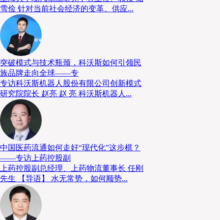
从“规模扩张”向“价值提升”的转型。
雪俭 针对当前社会经济的变革、供应...
选址逻辑：从“成本优先”到“时效优先”
突破模式与技术瓶颈，科沃斯如何引领民
随着即时零售、跨境电商等新业态的兴起，供应链时效
族品牌走向全球——专
物流仓储地产的选址逻辑逐步从传统的“成本优先”转向“
专访科沃斯机器人股份有限公司创新模式
心区位的存量资产升级与集约化利用成为新趋势。普洛
研究院院长 赵亮 赵 亮 科沃斯机器人...
更新升级项目，正是这一趋势的典型代表。
该园区位于上海普陀区桃浦镇，作为上海四大物流枢纽
射长三角的核心物流节点。由于原有设施已无法满足新
中国医药流通如何走好“现代化”这步棋？
——专访上药控股副
普洛斯创新性采用“零增地扩改建”模式，在不增加土地
上药控股副总经理、上药物流董事长 任刚
建筑设计、提升容积率，实现土地集约化利用与经济效
先生 【导语】 水无常势，如何顺势...
位配备了光伏屋顶、新能源充电桩、储能设施等绿色装
容量达3.9兆瓦，年发电量约427万千瓦时，可有效降
采用双层双边库设计，自动化适配性强，支持7×24小时