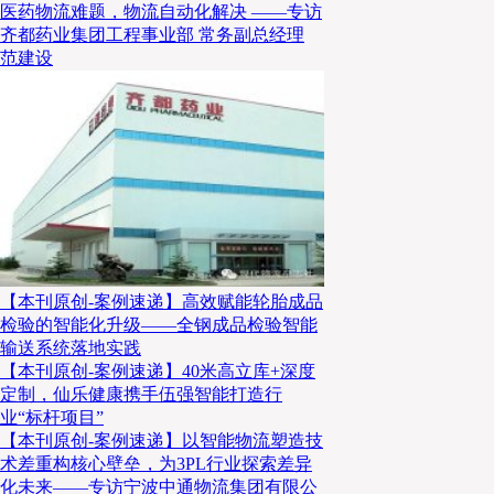
医药物流难题，物流自动化解决 ——专访
凭借区位优势与功能升级，园区一期试运营期间吸引了AL
齐都药业集团工程事业部 常务副总经理
尔精品酒业等优质企业入驻。普洛斯的这一实践为行业
范建设
升级”的示范路径。
模式创新：共同配送与生态化运营
在成本压力与效率需求的双重驱动下，模式创新成为物
关键，其中日本扇扩（SENKO）的共同配送转运站模
了宝贵经验。
【本刊原创-案例速递】高效赋能轮胎成品
检验的智能化升级——全钢成品检验智能
扇扩通过搭建标准化中转设施网络，整合零散配送需求
输送系统落地实践
截至2025年底，扇扩已在滨松、新富士落地两座中转设
【本刊原创-案例速递】40米高立库+深度
定制，仙乐健康携手伍强智能打造行
第三座“TSUNAGU STATION广岛”，进一步完善跨
业“标杆项目”
心核心承担近畿圈与九州圈的货物中转职能，开放会员
【本刊原创-案例速递】以智能物流塑造技
术差重构核心壁垒，为3PL行业探索差异
化未来——专访宁波中通物流集团有限公