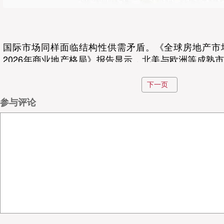
国际市场同样面临结构性供需矛盾。《全球房地产市
2026年商业地产格局》报告显示，北美与欧洲等成熟
增供应预计将进一步收缩，对高品质仓储设施需求旺盛
空间的短缺。日本则因土地资源稀缺，物流仓储设施总
下一页
高于其他地区，且存在着核心都市圈优质仓源紧张、偏
参与评论
的供需错配问题。这种“优质资产稀缺、低端产能过剩”
储地产发展的共性瓶颈。
设施适配性不足：难以匹配产业升级需求
随着制造业升级、电商渗透率提升及新消费模式兴起，
专业化、智能化要求日益提高，而存量设施适配性不足
市场表现而言，尽管2024年起市场逐步回归理性，但