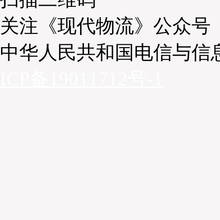
关注《现代物流》公众号
中华人民共和国电信与信
工业5.0不仅是技术的演进，更是推动蓝色经济高质
5.0强调的以人为本、永续性和韧性三大支柱，与蓝色
ICP备19011712号-1
经济增长的目标高度契合。工业5.0促进蓝色经济战略
下：
（1）技术深度融合与人机协作（核心动力）。工业5.
这一因素在复杂的海洋环境中至关重要。重要性：海洋
上风电维护）环境险恶且多变。通过工业5.0的协作机器
的经验可与机器人的精准结合，在减少人为错误的同时
与效率。