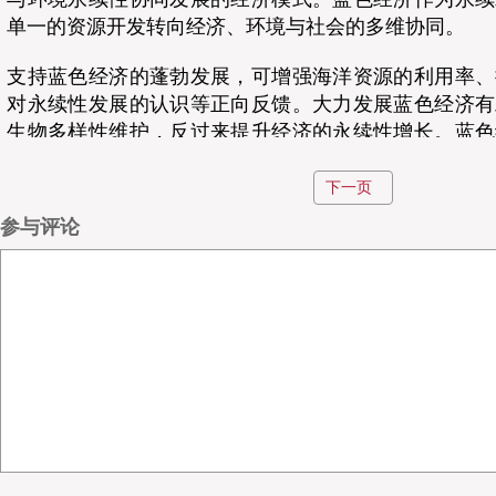
单一的资源开发转向经济、环境与社会的多维协同。
支持蓝色经济的蓬勃发展，可增强海洋资源的利用率、
对永续性发展的认识等正向反馈。大力发展蓝色经济有
生物多样性维护，反过来提升经济的永续性增长。蓝色
于遥感传感器、地理信息系统（Geographic Information
工智能/机器学习技术来优化海洋资源管理、提升气候
下一页
海区域的综合管理。现阶段推动蓝色经济的发展，需平
参与评论
配置公平及环境永续性发展之间的矛盾，可通过具体措
法规、合理运用信息通信技术（Information and Communic
ICT）技术、进行智慧技术等手段来解决。
在2026年，蓝色经济与国际物流与航运已不再是独立
补的共生关系。航运作为全球贸易的支柱（承载约80
实蓝色经济“永续开发海洋”目标的核心战场。两者之间
个维度：