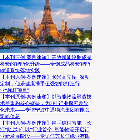
工业5.0促进蓝色经济的战略成功因素
本文系统地检索和收集整理出45篇相关国内外文献，
出了68个促进蓝色经济的工业5.0成功因素。但由于学
相同共识，也基于个人调查研究的独特见解不同，对部
不同，于是本文针对文献中因不同学者专家的观点重
【本刊原创-案例速递】高效赋能轮胎成品
检验的智能化升级——全钢成品检验智能
题，采用归纳分析法对因素进行了归纳与整合，最终提炼出
输送系统落地实践
的成功因素。如表1所示：
【本刊原创-案例速递】40米高立库+深度
定制，仙乐健康携手伍强智能打造行
业“标杆项目”
【本刊原创-案例速递】以智能物流塑造技
术差重构核心壁垒，为3PL行业探索差异
化未来——专访宁波中通物流集团有限公
司轮值总
【本刊原创-案例速递】携手穗柯智能，长
江纸业如何以“行业首个”智能物流开启行
业新发展阶段——专访江苏长江纸业有限