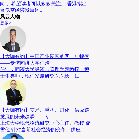
向， 希望读者可以多多关注。 香港拟出
台低空经济发展纲...
（3）永续基础设施与绿色港口
风云人物
更多>
港口是蓝色经济与物流的交汇点。2026年的趋势是建立
化装卸（如中国台湾高雄港与台中港的自动卸煤系统）
Power），减少航运在停靠期间对海洋及沿岸环境的污
【大咖有约】中国产业园区的四十年蜕变
——专访同济大学任浩
任浩，同济大学经济与管理学院教授、博
士生导师，现任发展研究院院长。1...
【大咖有约】变局、重构、进化：供应链
发展的未来趋势——专
上海大学现代物流研究中心主任、教授 储
雪俭 针对当前社会经济的变革、供应...