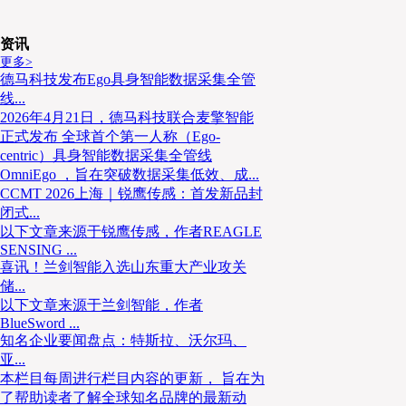
（1）绿色航运走廊
（Green Shipping Corridors）的崛起
资讯
更多>
德马科技发布Ego具身智能数据采集全管
线...
蓝色经济推动了“绿色航运走廊”的建设，即在特定航线
2026年4月21日，德马科技联合麦擎智能
上，通过各国政府与港口合作，布建零排放基础设施。
正式发布 全球首个第一人称（Ego-
绿色走廊倡议，部分航线（如挪威-荷兰、斯德哥尔摩
centric）具身智能数据采集全管线
段。在能源转型方面，航运物流正加速转向氨、氢、甲
OmniEgo ，旨在突破数据采集低效、成...
源的生产也属于蓝色经济的新兴产业。
CCMT 2026上海｜锐鹰传感：首发新品封
闭式...
以下文章来源于锐鹰传感，作者REAGLE
SENSING ...
（2）智慧化与供应链效能提升
喜讯！兰剑智能入选山东重大产业攻关
储...
以下文章来源于兰剑智能，作者
蓝色经济强调资源利用的效率，这推动了国际物流与航
BlueSword ...
型。例如在数字工具应用方面，区块链技术已成为国际
知名企业要闻盘点：特斯拉、沃尔玛、
减少无谓的纸张浪费并加速清关流程。在AI驱动方面，
亚...
航线与仓储管理，减少空船率与燃油消耗，降低碳足迹
本栏目每周进行栏目内容的更新， 旨在为
了帮助读者了解全球知名品牌的最新动