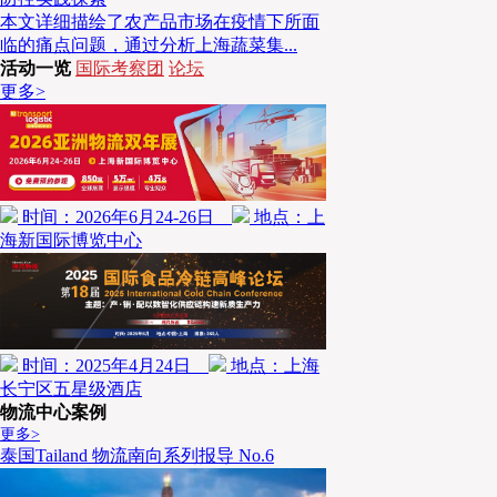
能源项目。尽管蓝色经济的发展在政策支援、技术创新
本文详细描绘了农产品市场在疫情下所面
初步进展，但仍存在治理体系的尚未完善、未能平衡生
临的痛点问题，通过分析上海蔬菜集...
会公平问题等，发展模式仍需进一步探索。
活动一览
国际考察团
论坛
更多>
时间：2026年6月24-26日
地点：上
海新国际博览中心
时间：2025年4月24日
地点：上海
长宁区五星级酒店
物流中心案例
更多>
泰国Tailand 物流南向系列报导 No.6