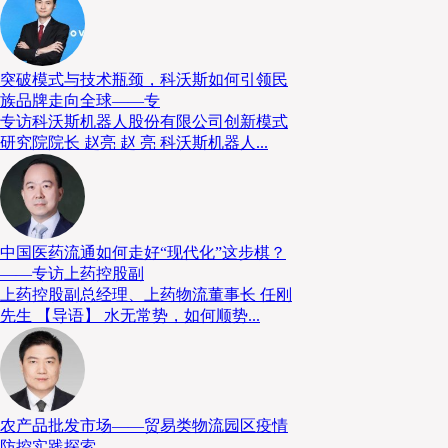
突破模式与技术瓶颈，科沃斯如何引领民
族品牌走向全球——专
专访科沃斯机器人股份有限公司创新模式
研究院院长 赵亮 赵 亮 科沃斯机器人...
（4）区域合作与蓝色伙伴关系
随着全球贸易结构调整，蓝色经济成为国际合作的新框
中国医药流通如何走好“现代化”这步棋？
面，如RCEP区域内的海洋经济对话，旨在建构更具韧性
——专访上药控股副
兴市场发展方面，非洲、中国大陆及东南亚国家正通过“
上药控股副总经理、上药物流董事长 任刚
投资与渔业物流链的合作，创造新的经济增长点。
先生 【导语】 水无常势，如何顺势...
针对蓝色经济的发展，各地区有着不同的发展策略。例
策略”强调海洋空间的规划和多部门的协作；群岛国家
保护区来发展生态旅游，既创造了经济收益的同时又保
农产品批发市场——贸易类物流园区疫情
则通过“一带一路”倡议加强与沿线国家的海洋经济合作
防控实践探索