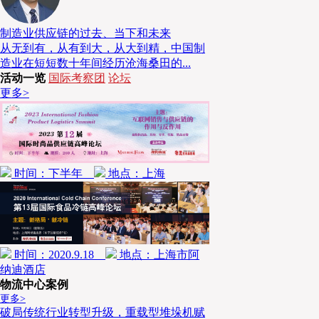
制造业供应链的过去、当下和未来
从无到有，从有到大，从大到精，中国制
造业在短短数十年间经历沧海桑田的...
活动一览
国际考察团
论坛
更多>
时间：下半年
地点：上海
主题论坛
时间：2020.9.18
地点：上海市阿
纳迪酒店
物流中心案例
更多>
近几年，各界对冷链物流的关注度持续升温，经过几年的
破局传统行业转型升级，重载型堆垛机赋