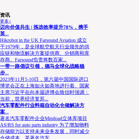
资讯
更多>
迈向价值共生 | 拣选效率提升78%，携手
英
...
Hikrobot in the UK Farsound Aviation 成立
于1979年，是全球航空航天行业领先的供
应链和物流解决方案提供商、分销商和库
存商。Farsound负责将数百家...
一带一路倡议引领，德马全球化战略稳
步
...
2023年11月5-10日，第六届中国国际进口
博览会正在上海如火如荼地进行着。国家
主席习近平在向本届进博会致信时强调：
当前，世界经济复苏...
汽车零配件行业料箱自动化仓储解决方
案
...
著名汽车零配件企业Miniload立体库项目
AS/RS for auto parts industry 为了增加物料
存储能力以支持未来业务发展，同时减少
仓储成本，某著名汽车...