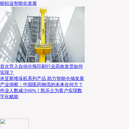
能铝业智能化发展
现状和发展的思考讨论逐渐增多。自物流行业成为支柱性产业
发布了众多的关于冷链物流的意见和标准，如交通部印发的
《
障食品安全促进消费升级的实施意见》
等，这对于中国食品冷
挑战。同时，冷链行业固有的的困境亟待突破，这也为服务于
带来了更多的机遇，其中数字化、智能化等趋势已经开始成为
届论坛通过业界专家和同行的演讲分享和头脑风暴，或将提供
本届论坛议题一为“ 客户需求变化对商业模式的影响”，首
首次导入自动分拣印刷行业高效发货如何
生活协同组合的事业本部商品部长助理平野亨先生
，演讲主题为
实现？
协的新发展》
。东都生协成立于1973年，是一个会员制的生
米亚斯堆垛机系列产品 助力智能仓储发展
会员提供安全无公害的绿色食品。近年来针对日本人口减少、老
产业洞察：中国医药物流的未来在何方？
工、消费者需求的多样化等变化，生协采取了多项应对举措。生
作业人数减少60%！凯乐士为客户实现数
字化赋能
品上，针对面向特定对象的商品目录，打造更加讲究的顶级品牌
照顾老年人的活动，甚至对育儿家务等工作进行支持。在物流的
和机械化来代替人手的不足，对不同的货品采用不同的温度控制
使用
专用缓冲材料
避免
冷藏剂直接
与
商品
接触
。
对于冷冻品，则
空间以最大发挥保冷剂对货品温度的控制。