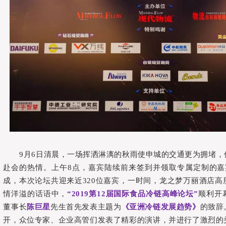
9月6日清晨，一场挥洒淋漓的秋雨使申城的交通更为拥堵
赴会的热情。上午8点，嘉宾陆续前来签到并领取专属定制的嘉
成，本次论坛共迎来近320位嘉宾，一时间，龙之梦万丽酒店高
情洋溢的话语中，
“2019第12届国际食品冷链高峰论坛”
顺利开
董事长
陈巨星
先生首先发表主题为
《亚洲冷链发展趋势》
的致辞
开，众位专家、企业高管们发表了精彩的演讲，并进行了激烈的