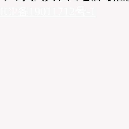
ICP备19011712号-1
第二场演讲分享由重量级嘉宾
麦当劳中国副总裁沈伟波先生
餐饮冷链新发展》
。沈伟波先生首先表示当下消费者对食品质量
道食材的来龙去脉，麦当劳期望打造供应链的生态系统，利用
好，并认为数据可视化可以帮助企业更有效连接各个生态系统。
常损耗比较严重，数字化监控和快速交接是冷链的一个特点，因
用都会比一般的物流高很多。麦当劳的供应链平台能够把麦当劳
进行共享。麦当劳中国在构建新的供应链的计划系统。麦当劳对
迎冷链技术企业参与到未来合作。