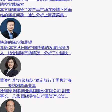
防控实践探索
本文详细描绘了农产品市场在疫情下所面
临的痛点问题，通过分析上海蔬菜集...
快递的缘起和展望
导语 本文从回顾中国快递的发展历程切
入，结合国际市场情况，分析了中国快...
重资打造“超级舰队”稳定航行于零售红海
——专访利群商业集
徐瑞泽 利群商业集团股份有限公司 副董
事长、总裁 围绕零售进行重资产投资...