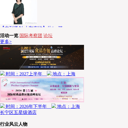
流》杂志 董事长 中国台湾《物流技术与
战略》杂志 社长 中国台湾经济标准检验
局 物流及包装标准技术委员 毕业于日...
【本刊原创-大咖有约】从“一骑
宫秀玉女士，拥有近30年雀巢端到端供应
活动一览
国际考察团
论坛
链成功管理经验，现任中物联物流科技智
更多>
库50人特聘专家、高校数字经济特聘教
授、《现代物流》编辑委员会成员...
时间：2027上半年
地点：上海
时间：2026年下半年
地点：上海
长宁区五星级酒店
行业风云人物