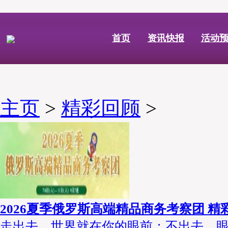
首页
资讯快报
活动
主页
>
精彩回顾
>
2026夏季俄罗斯高端精品商务考察团 精
走出去，世界就在你的眼前；不出去，