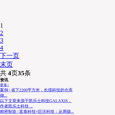
1
2
3
4
下一页
末页
共
4
页
35
条
资讯
更多>
案例 | 省下2200平方米，长缆科技的仓库
做...
以下文章来源于凯乐士科技GALAXIS，
作者凯乐士科技 ...
精密制造 | 富泰科技×巨沃科技：从周级...