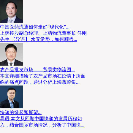
中国医药流通如何走好“现代化”...
上药控股副总经理、上药物流董事长 任刚
先生 【导语】 水无常势，如何顺势...
农产品批发市场——贸易类物流园...
本文详细描绘了农产品市场在疫情下所面
临的痛点问题，通过分析上海蔬菜集...
快递的缘起和展望...
导语 本文从回顾中国快递的发展历程切
入，结合国际市场情况，分析了中国快...