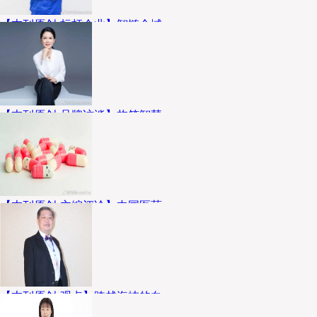
【本刊原创-标杆企业】智链全域
企业介绍 广州医药物流有限公司（全文简
称：广药物流）成立于2023年,是广州医药
股份有限公司的全资子公司。主要经营：
运输货物打包服务；低温仓储；...
【本刊原创-品牌访谈】构筑智慧
老百姓大药房副总裁 林欢 企业介绍 老百
姓大药房（以下简称老百姓）成立于2001
年，以首创开架自选的平价药房模式开设
了长沙湘雅店，引领了中国新一...
【本刊原创-主编评论】中国医药
【本刊原创-主编评论】 编者按： 医药已
然成为紧随传统民生刚需之后的第八项生
活必备，渗透大众日常健康保障与民生消
费全过程。作为供应链领域的资...
【本刊原创-观点】跨越海峡的白
个人介绍 陈巨星 Kyosei 中国《现代物