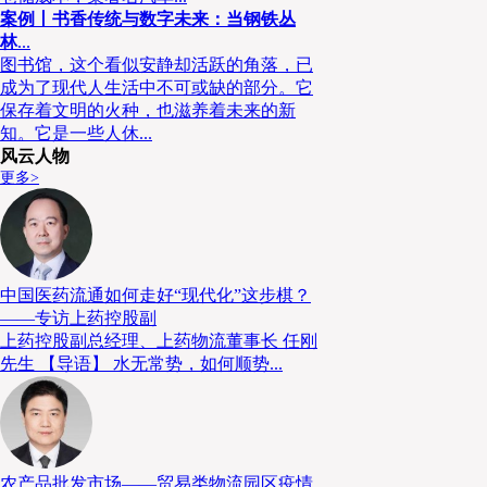
案例丨书香传统与数字未来：当钢铁丛
林
...
图书馆，这个看似安静却活跃的角落，已
成为了现代人生活中不可或缺的部分。它
保存着文明的火种，也滋养着未来的新
知。它是一些人休...
风云人物
更多>
上午8:00，嘉宾陆续前来签到，领取专属定制的
到顺利完成，本届论坛共迎来
嘉宾，一时间
近400位
店高朋满座。在主持人海猫猫热情洋溢的话语中，“20
链高峰论坛”顺利开幕。
中国医药流通如何走好“现代化”这步棋？
——专访上药控股副
上药控股副总经理、上药物流董事长 任刚
先生 【导语】 水无常势，如何顺势...
农产品批发市场——贸易类物流园区疫情