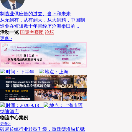
据统计，2021年中国冷链物流市场规模达到4,1
制造业供应链的过去、当下和未来
链总需求量为3.02亿吨，传统果蔬、肉类食品与预
从无到有，从有到大，从大到精，中国制
提升，我们看到了食品冷链当前的发展现状与物流
造业在短短数十年间经历沧海桑田的...
在眺望供应链发展远景之时，我们希望通过本届论
活动一览
国际考察团
论坛
的思想碰撞与前瞻观点。
更多>
预制菜的5年实践—3R产品的开发和市
本届论坛议题一“
”，首场
数字时代的食品供应链
售代表的
，演讲主题为
盒马3R商品中心总经理田鑫
时间：下半年
地点：上海
。
3R产品的开发和市场推广》
时间：2020.9.18
地点：上海市阿
纳迪酒店
物流中心案例
更多>
破局传统行业转型升级，重载型堆垛机赋