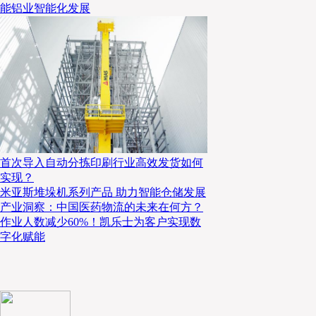
能铝业智能化发展
首次导入自动分拣印刷行业高效发货如何
实现？
米亚斯堆垛机系列产品 助力智能仓储发展
盒马3R商品中心总经理 田鑫
产业洞察：中国医药物流的未来在何方？
作业人数减少60%！凯乐士为客户实现数
详细介绍了盒马3R部门的发展与成长。20
田鑫
字化赋能
发展，也加速了盒马3R部门的发展速度。盒马对3R预
to eat（即食）、Ready to heat（即热）、Read
后，田鑫介绍了盒马如何基于大数据洞察客户价值
场景、消费需求等设计商品结构。“所有的商品都值得