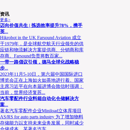
资讯
更多>
迈向价值共生 | 拣选效率提升78%，携手
英
...
Hikrobot in the UK Farsound Aviation 成立
于1979年，是全球航空航天行业领先的供
应链和物流解决方案提供商、分销商和库
存商。Farsound负责将数百家...
一带一路倡议引领，德马全球化战略稳
步
...
2023年11月5-10日，第六届中国国际进口
博览会正在上海如火如荼地进行着。国家
主席习近平在向本届进博会致信时强调：
当前，世界经济复苏...
汽车零配件行业料箱自动化仓储解决方
案
...
著名汽车零配件企业Miniload立体库项目
AS/RS for auto parts industry 为了增加物料
存储能力以支持未来业务发展，同时减少
仓储成本，某著名汽车...