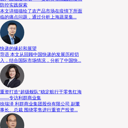
防控实践探索
本文详细描绘了农产品市场在疫情下所面
临的痛点问题，通过分析上海蔬菜集...
快递的缘起和展望
导语 本文从回顾中国快递的发展历程切
入，结合国际市场情况，分析了中国快...
中国《现代物流》杂志董事长陈巨星
论坛伊始，
中国《现代物流》杂志董事长陈
重资打造“超级舰队”稳定航行于零售红海
辞。
感谢了所有的与会嘉宾，和对本届论坛
陈巨星
——专访利群商业集
望通过本届论坛，为中国食品冷链行业提供充分的
徐瑞泽 利群商业集团股份有限公司 副董
推动中国食品冷链行业的发展。
事长、总裁 围绕零售进行重资产投资...
议题一·数字时代的食品供应