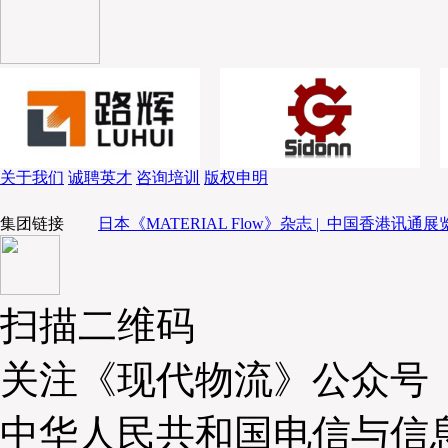
韩永生教授
开场提出了三个核心问题，为什么必须要
成什么，如何引发这种变革？传统批发模式已经无法适
求，必然将会被市场淘汰。对于时尚品而言，供应链的流
品质的同时，降低缺货损失和库存成本，就能够把握市场
的本质。韩永生通过多个具体案例说明了面对相同市场的
关于我们
诚聘英才
咨询培训
版权申明
发展差异，其中波司登、李宁等品牌实现了销售额、利
集团链接
日本《MATERIAL Flow》杂志 |
中国香港讯通展览
覆，后车戒”，高势能品牌力和高效的商品运营力，是当
源。前者意味着品牌要集中资源，建立细分市场的第一品
的行为，而提倡品牌势能行为；后者则要求企业重新认知
知行业风险，从店铺运营、库存、应收款等方面来进行重
扫描二维码
第一要素。提高企业稳定性，形成持续获利的基础。
关注《现代物流》公众号
中华人民共和国电信与信