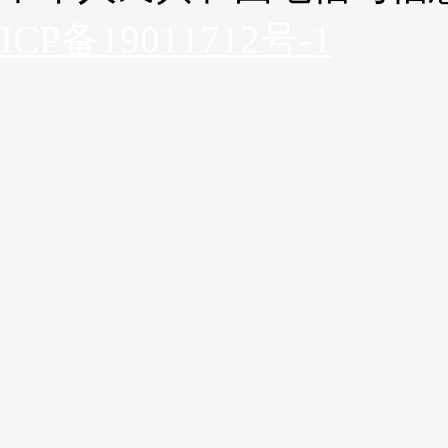
ICP备19011712号-1
韩永生总结道，供应链的本质是流动性，批发模式是
假设验证型。品牌只有一个最终客户，即消费者，因此未