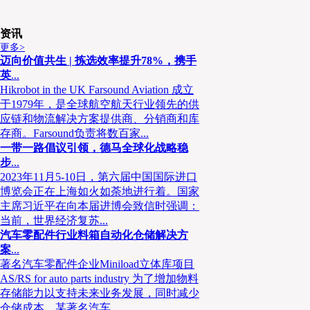
资讯
更多>
迈向价值共生 | 拣选效率提升78%，携手
英
...
Hikrobot in the UK Farsound Aviation 成立
于1979年，是全球航空航天行业领先的供
应链和物流解决方案提供商、分销商和库
存商。Farsound负责将数百家...
一带一路倡议引领，德马全球化战略稳
上午8:00，嘉宾陆续前来签到，领取专属定制的嘉宾
步
...
完成，本届论坛共迎来近
300位
嘉宾，一时间，上海万豪
2023年11月5-10日，第六届中国国际进口
在主持人海猫猫热情洋溢的话语中，“2021第10届国际
博览会正在上海如火如荼地进行着。国家
主席习近平在向本届进博会致信时强调：
利开幕。
当前，世界经济复苏...
汽车零配件行业料箱自动化仓储解决方
案
...
著名汽车零配件企业Miniload立体库项目
AS/RS for auto parts industry 为了增加物料
存储能力以支持未来业务发展，同时减少
仓储成本，某著名汽车...