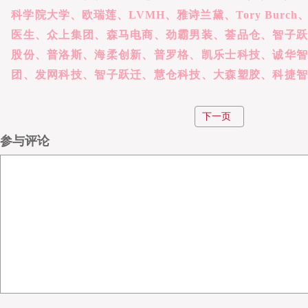
科学院大学、欧瑞莲、
LVMH、雅诗兰黛、Tory Bur
医生、众上集团、森马电商、劲霸男装、荟品仓、智子跃
股份、普洛斯、海柔创新、普罗格、凯乐士科技、诚华智
团、发网科技、智子跃迁、慧仓科技、大森塑胶、科捷
机构高层及行业专家。论坛中精彩的演讲与激烈的头脑风
评。
下一页
参与评论