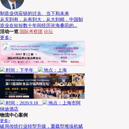
陈巨星
首先感谢了每位与会嘉宾，然后以日本企业发
不仅要注重规模和市场，同时也要兼顾自身的运营情况，
制造业供应链的过去、当下和未来
从无到有，从有到大，从大到精，中国制
市场剧变的能力和基础，从而为客户创造更多的价值，也
造业在短短数十年间经历沧海桑田的...
展。
活动一览
国际考察团
论坛
更多>
议题一
Z世代的商业模式重塑
时间：下半年
地点：上海
加速
“批发”向“直接零售”转型，实现品牌持续稳定增
时间：2020.9.18
地点：上海市阿
本届论坛议题一
“Z世代商业模式重塑”
，首场主题演
纳迪酒店
学经济与管理学院韩永生教授
，演讲主题为
《加速“批发
物流中心案例
更多>
现品牌持续稳定增长》
。
破局传统行业转型升级，重载型堆垛机赋