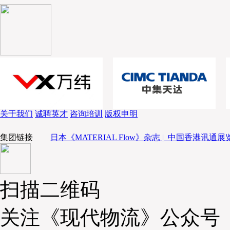
行业单一化、同质化竞争严重。
随后侯毅讲道，以“冻品”为主的食品类商品形态
其实也是食品技术的发展所带来的成果，以日本为
球的冷冻工艺，因此推出了众多高还原度的冷冻商
启了“冷冻时代”。为此，盒马也准备引进相应的技术
售的业态。其中，最大的挑战在于冷冻即食品的还
主要集中在冷冻面制品、冷藏/冷冻预制菜等方面，
等方面尚未突破。
关于我们
诚聘英才
咨询培训
版权申明
而为了更好地落地预制菜生态，盒马在2023年
集团链接
日本《MATERIAL Flow》杂志 |
中国香港讯通展览
心是让产品卖得更好吃，同时围绕“好吃是王道”，共
侯毅表示，盒马将重构“以消费者为中心，双轮驱动的
前预制菜行业仍属于跑圈地时代，中国市场未来将会
这也将推动冷链行业的发展。
扫描二维码
关注《现代物流》公众号