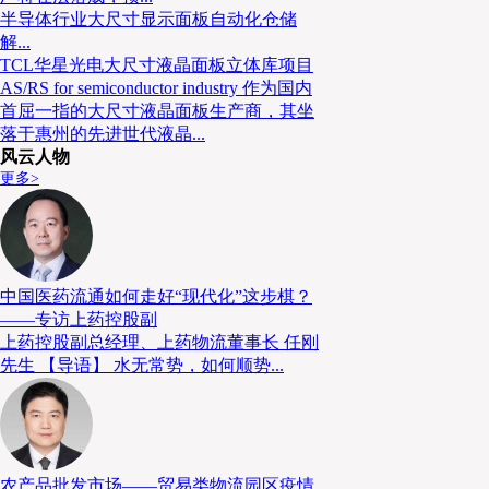
半导体行业大尺寸显示面板自动化仓储
解...
TCL华星光电大尺寸液晶面板立体库项目
AS/RS for semiconductor industry 作为国内
首屈一指的大尺寸液晶面板生产商，其坐
上午8:00，嘉宾陆续前来签到，领取专属定制的
落于惠州的先进世代液晶...
风云人物
到顺利完成，本届论坛共迎来
嘉宾，一时
四百余位
更多>
店高朋满座。在主持人海猫猫热情洋溢的话语中，“20
链高峰论坛”顺利开幕。
中国医药流通如何走好“现代化”这步棋？
——专访上药控股副
上药控股副总经理、上药物流董事长 任刚
先生 【导语】 水无常势，如何顺势...
农产品批发市场——贸易类物流园区疫情