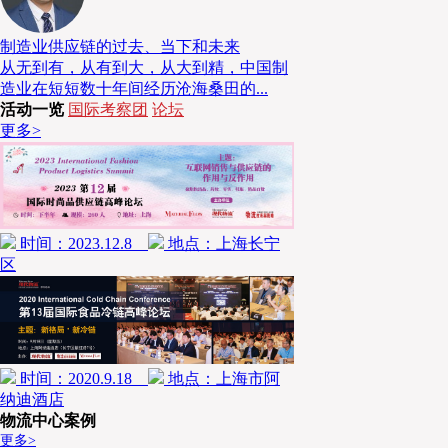
“如何抢回失去的三年”，是疫情结束后所有企业
制造业供应链的过去、当下和未来
经济复苏的领跑行业，食品零售领域展现出强大的
从无到有，从有到大，从大到精，中国制
场景的进一步分化，也为冷链的未来发展创造了更
造业在短短数十年间经历沧海桑田的...
活动一览
国际考察团
论坛
品冷链的发展现状与物流行业广阔的市场未来，希
更多>
为行业带来新的思想碰撞与前瞻观点。
万物皆可冻
本届论坛议题一“
”
零售、餐饮驱动冷链新方向
时间：2023.12.8
地点：上海长宁
自“新零售”的标杆
先生，演讲主题为
盒马CEO侯毅
《
区
时间：2020.9.18
地点：上海市阿
纳迪酒店
物流中心案例
更多>