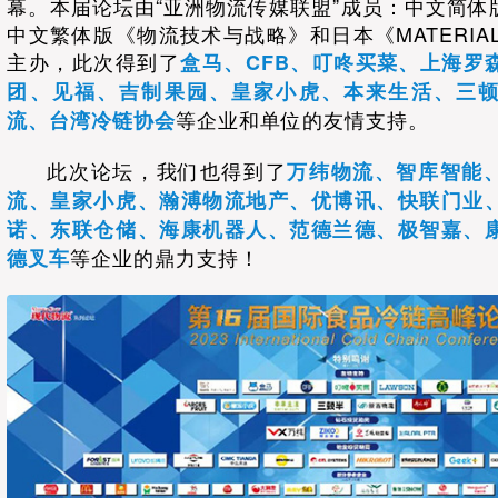
幕。本届论坛由“亚洲物流传媒联盟”成员：中文简体
中文繁体版《物流技术与战略》和日本《MATERIAL
主办，此次得到了
盒马、CFB、叮咚买菜、上海罗
团、见福、吉制果园、皇家小虎、本来生活、三
等企业和单位的友情支持。
流、台湾冷链协会
此次论坛，我们也得到了
万纬物流、智库智能
流、皇家小虎、瀚溥物流地产、优博讯、快联门业
诺、东联仓储、海康机器人、范德兰德、极智嘉、
等企业的鼎力支持！
德叉车