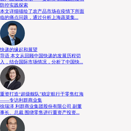
防控实践探索
本文详细描绘了农产品市场在疫情下所面
临的痛点问题，通过分析上海蔬菜集...
快递的缘起和展望
导语 本文从回顾中国快递的发展历程切
入，结合国际市场情况，分析了中国快...
中国《现代物流》杂志董事长陈
论坛伊始，
中国《现代物流》杂志董事长陈
重资打造“超级舰队”稳定航行于零售红海
——专访利群商业集
辞。陈巨星首先感谢所有的参会嘉宾，以及本届论
徐瑞泽 利群商业集团股份有限公司 副董
望本届论坛能够为嘉宾们提供充分的交流和合作机
事长、总裁 围绕零售进行重资产投资...
冷链行业的发展。
议题一·零售、餐饮驱动冷链新