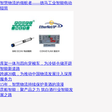
智慧物流的领航者——德马工业智能电动
辊筒
库架一体与四向穿梭车，为冷链仓储开辟
智能新道路
盒马CEO侯毅
跨越20载，为推动中国物流发展注入深厚
服务力
首先回忆了过去参加国际食品冷链论坛的
侯毅
15年，智慧物流持续保护美酒的浪漫
昆船智能：聚产品之力 筑白酒行业智能发
的支持。随后侯毅分析了目前中国预制菜行业的发
展之路
的发展成就了预制菜行业，特点是连锁餐饮的预制
以及复杂料理的家庭化，传统的预制菜更聚焦连锁
量预制菜家庭消费场景，不过目前中国国内更聚焦