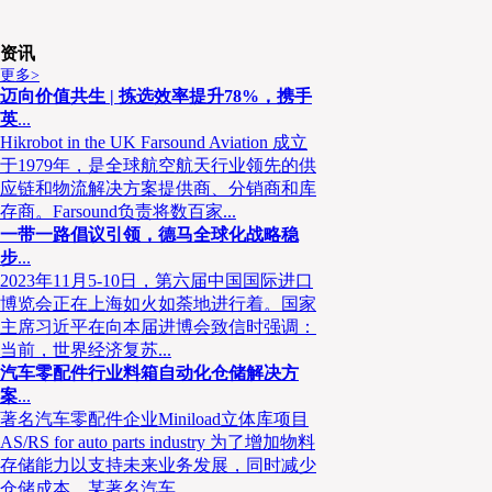
资讯
更多>
迈向价值共生 | 拣选效率提升78%，携手
英
...
Hikrobot in the UK Farsound Aviation 成立
于1979年，是全球航空航天行业领先的供
应链和物流解决方案提供商、分销商和库
存商。Farsound负责将数百家...
一带一路倡议引领，德马全球化战略稳
步
...
2023年11月5-10日，第六届中国国际进口
博览会正在上海如火如荼地进行着。国家
主席习近平在向本届进博会致信时强调：
当前，世界经济复苏...
汽车零配件行业料箱自动化仓储解决方
案
...
著名汽车零配件企业Miniload立体库项目
AS/RS for auto parts industry 为了增加物料
存储能力以支持未来业务发展，同时减少
仓储成本，某著名汽车...