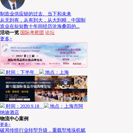
制造业供应链的过去、当下和未来
近几年，各界对冷链物流的关注度持续升温，经过几年的
从无到有，从有到大，从大到精，中国制
现状和发展的思考讨论逐渐增多。自物流行业成为支柱性产业
造业在短短数十年间经历沧海桑田的...
发布了众多的关于冷链物流的意见和标准，如交通部印发的
《
活动一览
国际考察团
论坛
障食品安全促进消费升级的实施意见》
等，这对于中国食品冷
更多>
挑战。同时，冷链行业固有的的困境亟待突破，这也为服务于
带来了更多的机遇，其中数字化、智能化等趋势已经开始成为
届论坛通过业界专家和同行的演讲分享和头脑风暴，或将提供
时间：下半年
地点：上海
本届论坛议题一为“ 客户需求变化对商业模式的影响”，首
生活协同组合的事业本部商品部长助理平野亨先生
，演讲主题为
协的新发展》
。东都生协成立于1973年，是一个会员制的生
会员提供安全无公害的绿色食品。近年来针对日本人口减少、老
时间：2020.9.18
地点：上海市阿
工、消费者需求的多样化等变化，生协采取了多项应对举措。生
纳迪酒店
物流中心案例
品上，针对面向特定对象的商品目录，打造更加讲究的顶级品牌
更多>
照顾老年人的活动，甚至对育儿家务等工作进行支持。在物流的
破局传统行业转型升级，重载型堆垛机赋