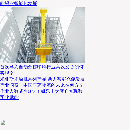
和机械化来代替人手的不足，对不同的货品采用不同的温度控制
能铝业智能化发展
使用
专用缓冲材料
避免
冷藏剂直接
与
商品
接触
。
对于冷冻品，则
空间以最大发挥保冷剂对货品温度的控制。
首次导入自动分拣印刷行业高效发货如何
实现？
米亚斯堆垛机系列产品 助力智能仓储发展
产业洞察：中国医药物流的未来在何方？
作业人数减少60%！凯乐士为客户实现数
字化赋能