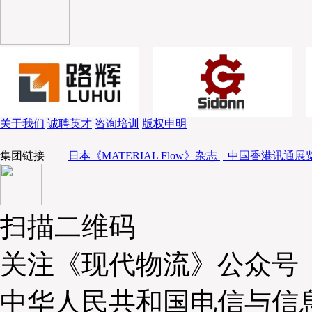
（平野亨）
第二场演讲分享由重量级嘉宾
麦当劳中国副总裁沈伟波先生
餐饮冷链新发展》
。沈伟波先生首先表示当下消费者对食品质量
道食材的来龙去脉，麦当劳期望打造供应链的生态系统，利用
关于我们
诚聘英才
咨询培训
版权申明
好，并认为数据可视化可以帮助企业更有效连接各个生态系统。
常损耗比较严重，数字化监控和快速交接是冷链的一个特点，因
集团链接
日本《MATERIAL Flow》杂志 |
中国香港讯通展览
用都会比一般的物流高很多。麦当劳的供应链平台能够把麦当劳
进行共享。麦当劳中国在构建新的供应链的计划系统。麦当劳对
迎冷链技术企业参与到未来合作。
扫描二维码
关注《现代物流》公众号
中华人民共和国电信与信