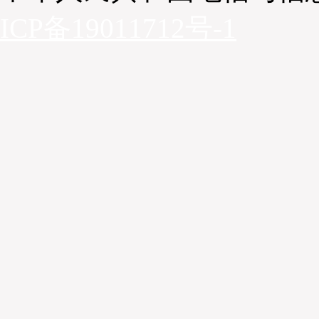
ICP备19011712号-1
（沈伟波）
经过短暂的茶歇休息，本届论坛第三场演讲隆重登场，演讲
理陈海照先生
，演讲主题为
《冷链行业发展困局与我们经营实践
行业的现状与发展困境，近三年来冷链行业中小物流企业占多，
点，成本高、利润低，行业普遍亏损，但是冷链市场市场足够大，2
万亿，2025年期望达到3万亿。中外运冷链的目标集中战略是