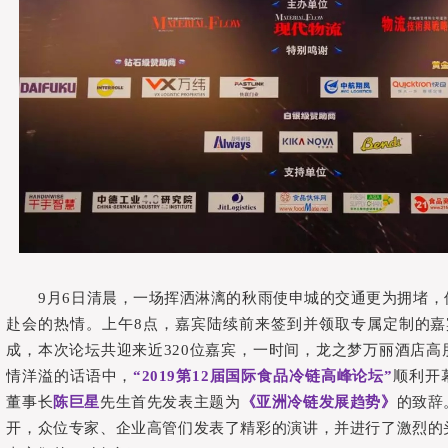
9月6日清晨，一场挥洒淋漓的秋雨使申城的交通更为拥堵
赴会的热情。上午8点，嘉宾陆续前来签到并领取专属定制的嘉
成，本次论坛共迎来近320位嘉宾，一时间，龙之梦万丽酒店高
情洋溢的话语中，
“2019第12届国际食品冷链高峰论坛”
顺利开
董事长
陈巨星
先生首先发表主题为
《亚洲冷链发展趋势》
的致辞
开，众位专家、企业高管们发表了精彩的演讲，并进行了激烈的