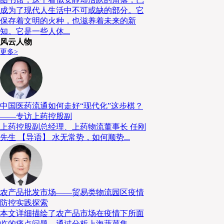
成为了现代人生活中不可或缺的部分。它
保存着文明的火种，也滋养着未来的新
知。它是一些人休...
风云人物
更多>
中国医药流通如何走好“现代化”这步棋？
——专访上药控股副
上药控股副总经理、上药物流董事长 任刚
紧接着林正娣还展示了LVMH在物流仓储方面的创新努力，
先生 【导语】 水无常势，如何顺势...
管理现场作业，也更好地支持销售端的需求。此外，对于销售量
LVMH并不是通过降价等措施来吸引大量的消费者，而是做了大
新工作，比如在订单中喷香水、礼品卡留言、个性化刻字 （外部
择等创新举措。谈到未来，林正娣建议可以用3D打印等其它技术
农产品批发市场——贸易类物流园区疫情
防控实践探索
本文详细描绘了农产品市场在疫情下所面
临的痛点问题，通过分析上海蔬菜集...