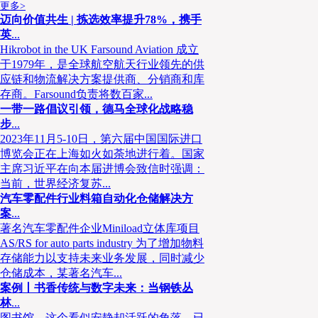
更多>
迈向价值共生 | 拣选效率提升78%，携手
英
...
Hikrobot in the UK Farsound Aviation 成立
于1979年，是全球航空航天行业领先的供
应链和物流解决方案提供商、分销商和库
存商。Farsound负责将数百家...
一带一路倡议引领，德马全球化战略稳
步
...
2023年11月5-10日，第六届中国国际进口
博览会正在上海如火如荼地进行着。国家
主席习近平在向本届进博会致信时强调：
当前，世界经济复苏...
汽车零配件行业料箱自动化仓储解决方
案
...
著名汽车零配件企业Miniload立体库项目
AS/RS for auto parts industry 为了增加物料
存储能力以支持未来业务发展，同时减少
仓储成本，某著名汽车...
案例丨书香传统与数字未来：当钢铁丛
林
...
图书馆，这个看似安静却活跃的角落，已