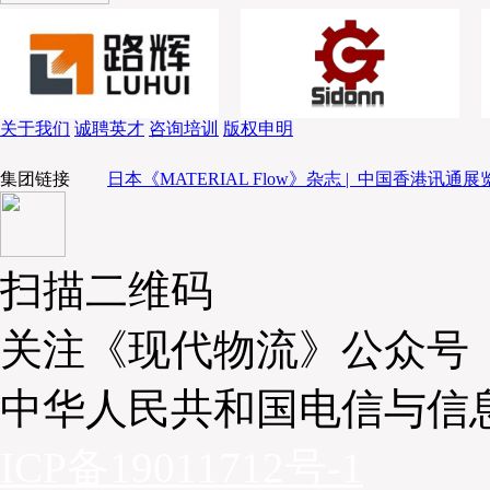
波司登总经理戴建国首先表明了一点，目前时尚品市场的环
者的个性化需求发展导致SKU急剧扩张，使得企业在物流上的挑
重新规划自身的物流运作模式去维系自身发展。
基于此，企业首先应该做的就是网络规划，戴建国以波司登
介绍。波司登创新地提出了有别于传统“CDC-RDC”的“库区概念
关于我们
诚聘英才
咨询培训
版权申明
智能系统的打造，加强了库存管理，实现次日达的比例可达80%
集团链接
日本《MATERIAL Flow》杂志 |
中国香港讯通展览
在库内方面，实现了自动化——数字化——智能化的转变。例如收
盘、料箱）、拣选自动化（融合机械手）、包装自动化、搬运自动
实现资源最大化，智能化则体现在物流各环节的自我执行。
扫描二维码
关注《现代物流》公众号
中华人民共和国电信与信
ICP备19011712号-1