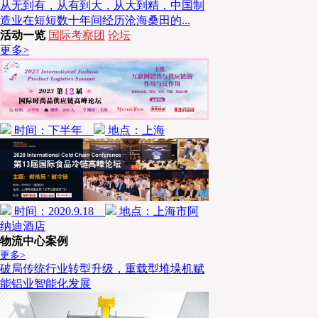
从无到有，从有到大，从大到精，中国制
造业在短短数十年间经历沧海桑田的...
活动一览
国际考察团
论坛
更多>
时间：下半年
地点：上海
时间：2020.9.18
地点：上海市阿
纳迪酒店
物流中心案例
更多>
破局传统行业转型升级，重载型堆垛机赋
能铝业智能化发展