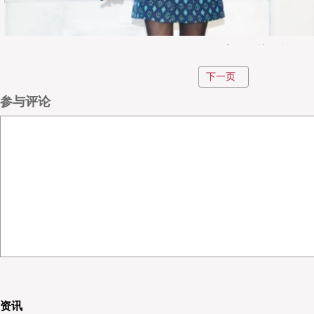
LVMH物流总监 林正娣
下一页
供应链创新发展，满足消费者个性
参与评论
林正娣首先从2018年奢侈品的发展情况展开，随后与大家分享
在各渠道增长的情况，相比之下，LVMH在门店等渠道增长的优
别从内部与外部两点分析了其原因，外部影响如政策、汇率变动、
的快速成长等，内部环境中，由于迪奥等品牌的不断创新加快了产
对此，林正娣认为供应链需要通过不断创新来支持销售需求
关重要。例如LVMH在新加坡的数据库中，每天都能够为管理人
据以及实时的信息，包括通过对畅销品的相关分析，帮助LVMH决
单和交付时间，做到最精准化的销售管理。另外，LVHM在门店
帮助门店更好地进行店铺的管理与销售。
资讯