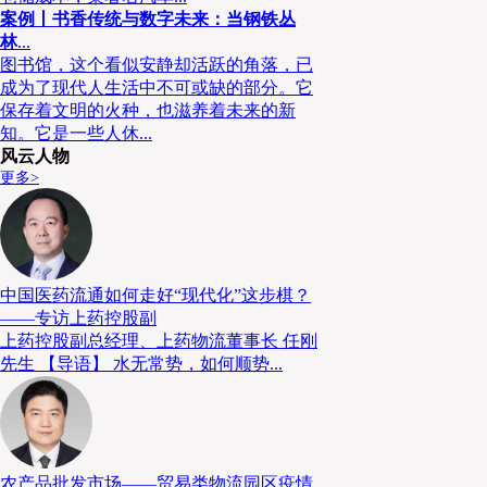
一。
案例丨书香传统与数字未来：当钢铁丛
林
...
图书馆，这个看似安静却活跃的角落，已
成为了现代人生活中不可或缺的部分。它
保存着文明的火种，也滋养着未来的新
知。它是一些人休...
风云人物
更多>
中国医药流通如何走好“现代化”这步棋？
——专访上药控股副
上药控股副总经理、上药物流董事长 任刚
先生 【导语】 水无常势，如何顺势...
农产品批发市场——贸易类物流园区疫情