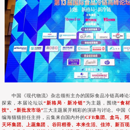
中国《现代物流》杂志领衔主办的国际食品冷链高峰论
探索，本届论坛以
“
新格局 · 新冷链
”
为主题，围绕
“
食
技
”、“
新批发市场
”
三大主题展开精彩的演讲与讨论。中国《
编海猫猫担任主持，云集来自国内外的
CFB集团、盒马、
天
环集团、上蔬集团 、谷田稻香、本来生活、佳沛、新百