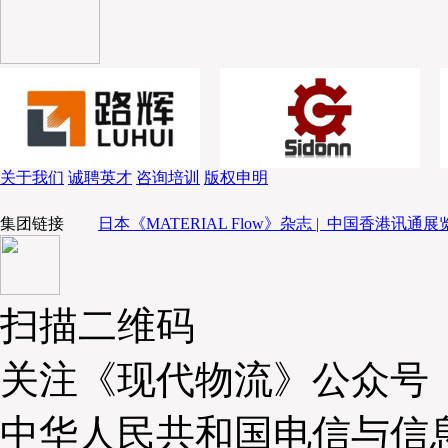
员工安全，更重要的是供应链物流的稳定运营。由于湖北仓
他仓库来保证完整的整体运作。CFB集团拥有多个品牌，包
等。许惟抡首先介绍了DQ品牌，DQ如今拥有多个系列产
外，以中端切入的茶饮，正在成为茶饮市场的新势力。蛋糕
许惟抡坦言，蛋糕配送难度相当大，能够在蛋糕市场获得一
供应链能力。此外，3年前DQ正式推出了轻食产品，包括
价比的路线，保持了轻食不断增长的基础。
关于我们
诚聘英才
咨询培训
版权申明
棒约翰目前是第一个在中国推广植物人造肉的连锁披萨
也推出了更多创新食材的披萨。同时棒约翰在不断地提升配
集团链接
日本《MATERIAL Flow》杂志 |
中国香港讯通展览
来提升交付体验。
除此之外，CFB旗下还有Brut Eatery，遇见小面，
惟抡表示面临诸多供应链的挑战，不同品牌有不同的冷链配
扫描二维码
1000家门店的供应链，始终在思考如何以多重方式优化供应
从传统公司转变为数字化的“拇指公司”，即所有公司管理
关注《现代物流》公众号
店，巡店，盘点，调拨等各类管理系统。
许惟抡进一步分享目前CFB所遇到的配送难点，一是
是一到四线超过300个城市的快速响应，三是多品牌、多产
中华人民共和国电信与信
管理，并谈到了通过开设分仓，建立新厂等方式优化成本，