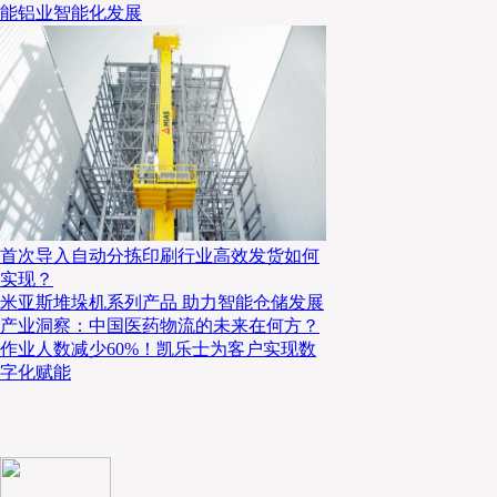
能铝业智能化发展
首次导入自动分拣印刷行业高效发货如何
实现？
米亚斯堆垛机系列产品 助力智能仓储发展
产业洞察：中国医药物流的未来在何方？
作业人数减少60%！凯乐士为客户实现数
字化赋能
CFB集团CEO许惟抡先生
许惟抡首先从自身经历来表示了对本届论坛的肯定，并