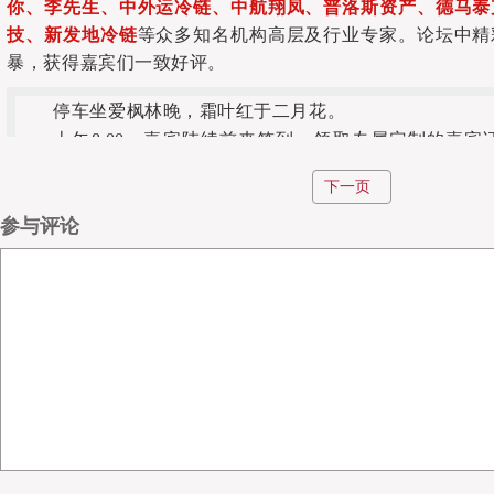
你、李先生、中
外运冷链、中航翔凤、普洛斯资产、德马泰
技、新发地冷链
等众多知名机构高层及行业专家。论坛中精
暴，获得嘉宾们一致好评。
停车坐爱枫林晚，霜叶红于二月花。
上午8:00，嘉宾陆续前来签到，领取专属定制的嘉宾证
成，本届论坛共迎来近
370
位嘉宾，一时间，上海阿纳迪大
下一页
海猫猫热情洋溢的话语中，“2020第13届国际食品冷链高
爱枫林晚，霜叶红于二月花。
参与评论
上午8:00，嘉宾陆续前来签到，领取专属定制的嘉宾证
成，本届论坛共迎来近
370
位嘉宾，一时间，上海阿纳迪大
海猫猫热情洋溢的话语中，“2020第13届国际食品冷链高峰