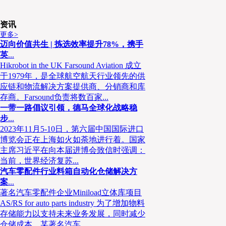
资讯
更多>
迈向价值共生 | 拣选效率提升78%，携手
英
...
Hikrobot in the UK Farsound Aviation 成立
于1979年，是全球航空航天行业领先的供
应链和物流解决方案提供商、分销商和库
存商。Farsound负责将数百家...
一带一路倡议引领，德马全球化战略稳
步
...
2023年11月5-10日，第六届中国国际进口
博览会正在上海如火如荼地进行着。国家
主席习近平在向本届进博会致信时强调：
当前，世界经济复苏...
汽车零配件行业料箱自动化仓储解决方
案
...
著名汽车零配件企业Miniload立体库项目
AS/RS for auto parts industry 为了增加物料
论坛伊始，
中国《现代物流》杂志董事长陈巨星先生
存储能力以支持未来业务发展，同时减少
示，疫情的“双刃剑”影响下，对于生鲜行业的推动极大，
仓储成本，某著名汽车...