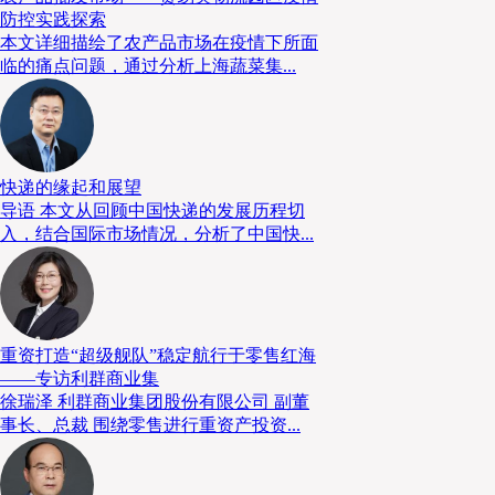
防控实践探索
本文详细描绘了农产品市场在疫情下所面
临的痛点问题，通过分析上海蔬菜集...
中国《现代物流》杂志董事长陈巨星先生开
快递的缘起和展望
议题一食材供应链
导语 本文从回顾中国快递的发展历程切
入，结合国际市场情况，分析了中国快...
疫情之下，生鲜电商意外地迎来了爆发，盒马，叮
在这背后，也是中国生鲜供应链的一次升级和重构。
新
根，并衍生出了新生命。
以天环供应链为首的集批发、
重资打造“超级舰队”稳定航行于零售红海
平台企业正在攻城略地，“新批发”时代已然来临。
疫情
——专访利群商业集
统餐饮食材供应链管理变革迫在眉睫，带给中央厨房很
徐瑞泽 利群商业集团股份有限公司 副董
如何平衡和发展？
高效的供应链与物流体系是所有商业
事长、总裁 围绕零售进行重资产投资...
此，也是帮助企业征服创新商业模式所带来新蓝海之不二