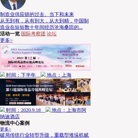
《
CFB集团供应链介绍及运营优化
制造业供应链的过去、当下和未来
CFB集团CEO许惟抡
从无到有，从有到大，从大到精，中国制
造业在短短数十年间经历沧海桑田的...
活动一览
国际考察团
论坛
本届论坛议题一
“
食材供应链
”
，首场主题演讲嘉宾是
C
更多>
演讲主题为
《CFB集团供应链介绍及运营优化》
。
时间：下半年
地点：上海
时间：2020.9.18
地点：上海市阿
纳迪酒店
物流中心案例
更多>
破局传统行业转型升级，重载型堆垛机赋