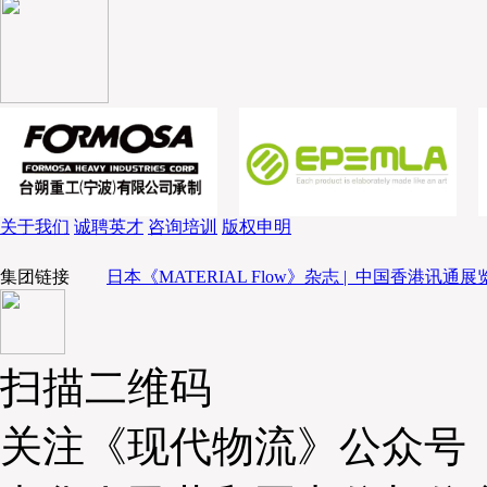
如今物流机器人在国际市场占据重要地位，正广
采编：
如何看待当前市场众多的物流机器人企业，您认为优质
术研发或市场拓展上还需要关注哪些方面？
最近我从日本、中国台湾地区市场收到不少反
陈巨星：
关于我们
诚聘英才
咨询培训
版权申明
动化设备能用数十年，零部件里除了少数耗材需要定期
集团链接
日本《MATERIAL Flow》杂志 |
中国香港讯通展览
塑料件以及电子控制组件这些核心部件，长期使用也不
在引进的中国大陆产品，耐用性和可靠性差距这么大
了？更让人困扰的是，客户提出后续更换、软件升级对
扫描二维码
失联、承诺落空的情况很常见。
关注《现代物流》公众号
我曾协助中国台湾最大超市集团物流负责人与大陆制造