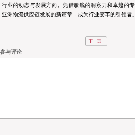
行业的动态与发展方向。凭借敏锐的洞察力和卓越的专
亚洲物流供应链发展的新篇章，成为行业变革的引领者
AI正在推动一场深刻的产业革命，制造业、流通业、
下一页
变。中国的商业模式迭代速度极快，电商、新零售、前
参与评论
视频等新场景不断涌现，传统的商业模式、作业流程和
足现代社会的效率需求。大家也逐渐意识到，供应链发
更要追求整体效益的提升。因此，托盘、料箱等载具的
标准化、共享体系建设成为重中之重。
AI重塑物流底层逻辑，智能装备领跑
陈总，您亲历了从传统物流到现代智慧物流的转
采编：
业，您认为最核心的变化是什么？哪些变化让您印象深