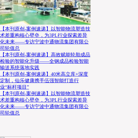
对比欧美日企业，他们研发一款新装备，往往要经过10
【本刊原创-案例速递】以智能物流塑造技
熟后才推向市场。而中国企业的特点是速度快，有想法
术差重构核心壁垒，为3PL行业探索差异
化未来——专访宁波中通物流集团有限公
是反应快、抢占市场全球领先，但短板也很明显——
司轮值总
足，容易让市场不信任。这可以说是中国式创新的一体
【本刊原创-案例速递】高效赋能轮胎成品
检验的智能化升级——全钢成品检验智能
输送系统落地实践
再参考日本和中国台湾地区的产业经验，经济快速发展
【本刊原创-案例速递】40米高立库+深度
定制，仙乐健康携手伍强智能打造行
业进入调整期，最先倒下的，往往是那些扩张过快、现
业“标杆项目”
能活下来、走得稳的物流装备企业，基本都有几个共同
【本刊原创-案例速递】以智能物流塑造技
术差重构核心壁垒，为3PL行业探索差异
盲目扩规模、有实力再拓展海外、始终坚守主业。守住
化未来——专访宁波中通物流集团有限公
长远。
司轮值总
创新：技术赋能提效模式适配落