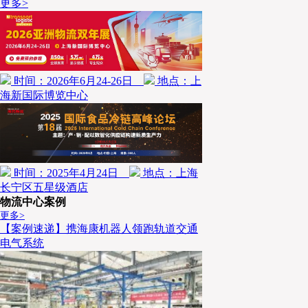
就导致中国不少企业不惜代价打价格战、亏本接项目，
更多>
本跟不上，企业很容易瞬间崩塌。
时间：2026年6月24-26日
地点：上
海新国际博览中心
时间：2025年4月24日
地点：上海
长宁区五星级酒店
物流中心案例
更多>
【案例速递】携海康机器人领跑轨道交通
电气系统