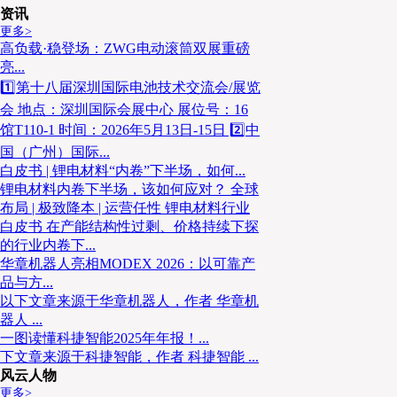
资讯
更多>
高负载·稳登场：ZWG电动滚筒双展重磅
我认为最核心的变化，是AI彻底重塑了物流
陈巨星：
亮...
业越来越快、越来越便利，制造业也开始直接面对消费
1️⃣第十八届深圳国际电池技术交流会/展览
会 地点：深圳国际会展中心 展位号：16
箱，变成现在小批量、多品类，大家对物流的要求就是
馆T110-1 时间：2026年5月13日-15日 2️⃣中
当日达、半日达。这就让后端仓储、分拣、配送的压力
国（广州）国际...
白皮书 | 锂电材料“内卷”下半场，如何...
锂电材料内卷下半场，该如何应对？ 全球
传统的物流自动化设备，是对应过去传统商业和制造
布局 | 极致降本 | 运营任性 锂电材料行业
白皮书 在产能结构性过剩、价格持续下探
流，靠的就是AI+机器人，用来解决订单量大、作业精
的行业内卷下...
华章机器人亮相MODEX 2026：以可靠产
品与方...
以下文章来源于华章机器人，作者 华章机
器人 ...
一图读懂科捷智能2025年年报！...
下文章来源于科捷智能，作者 科捷智能 ...
风云人物
更多>