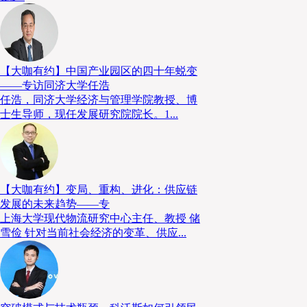
【大咖有约】中国产业园区的四十年蜕变
——专访同济大学任浩
任浩，同济大学经济与管理学院教授、博
士生导师，现任发展研究院院长。1...
【大咖有约】变局、重构、进化：供应链
发展的未来趋势——专
其中最令人印象深刻的是智能装备的崛起：AMR自主移
上海大学现代物流研究中心主任、教授 储
车、四向穿梭车、攀爬机器人、分拣机器人、拆码垛机
雪俭 针对当前社会经济的变革、供应...
形立体分拣系统、高速分拣机等等。也正是这些设备，
了世界前列，成为真正的行业领先者。