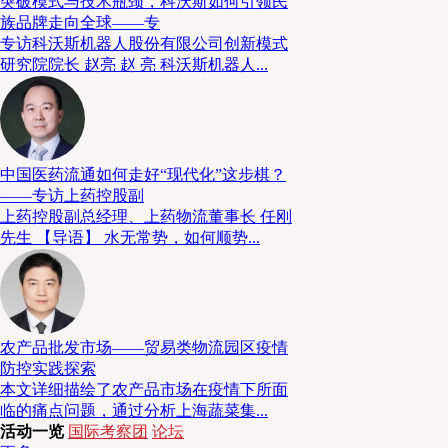
突破模式与技术瓶颈，科沃斯如何引领民
企业经营：长期主义为根，质量信用
族品牌走向全球——专
专访科沃斯机器人股份有限公司创新模式
研究院院长 赵亮 赵 亮 科沃斯机器人...
在仓储自动化、冷链、宅配等领域，您积累了丰
采编：
些物流自动化企业的辉煌与失败，能否请您分别谈谈行
共性思路或成功经验，同时总结失败企业共同存在的原
中国医药流通如何走好“现代化”这步棋？
——专访上药控股副
上药控股副总经理、上药物流董事长 任刚
企业想要长久生存，核心是走长期主义、做专
陈巨星：
先生 【导语】 水无常势，如何顺势...
国家那些真正能做百年的企业，大多不是追求“大而全”
品自主研发制造，非核心业务合理外包，不让业务太过
变化的市场中保持灵活、游刃有余。
农产品批发市场——贸易类物流园区疫情
防控实践探索
本文详细描绘了农产品市场在疫情下所面
同时，经营一定要讲契约精神、坚持品质。在资金上，
临的痛点问题，通过分析上海蔬菜集...
行融资，尽量不依赖外部资本对赌。很多外部资本追求
活动一览
国际考察团
论坛