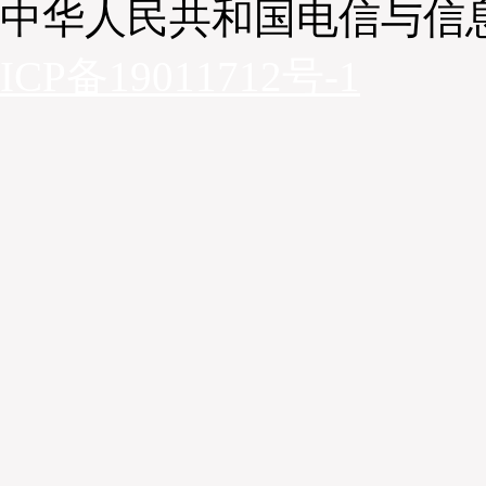
求值得中国大陆企业重视——需明确提供设备名称、零
中华人民共和国电信与信
单价及库存年限等细节，这也是技术研发中需补齐的短
ICP备19011712号-1