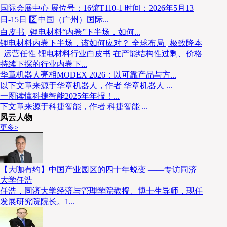
国际会展中心 展位号：16馆T110-1 时间：2026年5月13
从“无铜锌”专用装备、高密度智慧
系统化解决方案：
日-15日 2️⃣中国（广州）国际...
套应对特殊物料、极端环境与全球化运营的自动化物流
白皮书 | 锂电材料“内卷”下半场，如何...
锂电材料内卷下半场，该如何应对？ 全球布局 | 极致降本
| 运营任性 锂电材料行业白皮书 在产能结构性过剩、价格
实操
持续下探的行业内卷下...
华章机器人亮相MODEX 2026：以可靠产品与方...
以下文章来源于华章机器人，作者 华章机器人 ...
独家分享科捷智能服务全球头部材料企业在
中国、印尼
一图读懂科捷智能2025年年报！...
自动化如何支撑其出海布局与“黑灯工厂”建设。
下文章来源于科捷智能，作者 科捷智能 ...
风云人物
更多>
【大咖有约】中国产业园区的四十年蜕变 ——专访同济
大学任浩
任浩，同济大学经济与管理学院教授、博士生导师，现任
发展研究院院长。1...