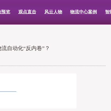
动预览
观点直击
风云人物
物流中心案例
智
物流自动化“反内卷”？