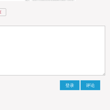
页
抢先看
料市场的规模、增长驱动力（动力+储能双引擎）与竞争格
穿越周期。
的“精度之困”、化学物料的“安全之危”，深入剖析传统