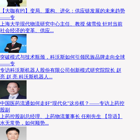
【大咖有约】变局、重构、进化：供应链发展的未来趋势
——专
上海大学现代物流研究中心主任、教授 储雪俭 针对当前
社会经济的变革、供应...
突破模式与技术瓶颈，科沃斯如何引领民族品牌走向全球
——专
专访科沃斯机器人股份有限公司创新模式研究院院长 赵
亮 赵 亮 科沃斯机器人...
本白皮书旨在为锂电材料企业的管理者、技术决策者及
流自动化转型的全景路线图与实战参考。我们相信，在
中国医药流通如何走好“现代化”这步棋？——专访上药控
流动的血管、质量管控的关键与安全应急的屏障。
股副
上药控股副总经理、上药物流董事长 任刚先生 【导语】
水无常势，如何顺势...
全文领取方式