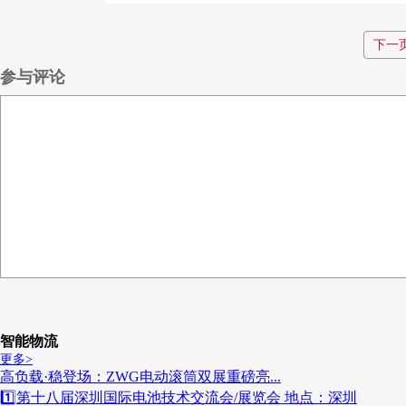
下一
参与评论
白皮书
01
详尽解析2024-2030年全球锂电材
行业深度扫描：
局演变，揭示头部企业如何通过技术迭代与全球化布局
02
聚焦粉体材料的“洁净之战”、极卷搬运
核心痛点拆解：
物流模式何以成为品质、效率与安全的瓶颈。
智能物流
更多>
高负载·稳登场：ZWG电动滚筒双展重磅亮...
03
1️⃣第十八届深圳国际电池技术交流会/展览会 地点：深圳