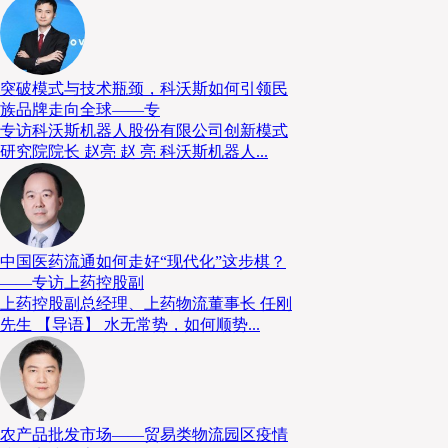
取不同措施，例如推出支持政策和建立全球认可的清真
清真产业发展。
突破模式与技术瓶颈，科沃斯如何引领民
族品牌走向全球——专
马来西亚清真食品
专访科沃斯机器人股份有限公司创新模式
研究院院长 赵亮 赵 亮 科沃斯机器人...
生态系统充满活力
马来西亚政府一直全方位推动清真产业发展，清真食
中国医药流通如何走好“现代化”这步棋？
2006年，清真产业发展公司正式成立，担当中央协调
——专访上药控股副
上药控股副总经理、上药物流董事长 任刚
真食品在内的清真生态系统发展。该国另一政府机构马
先生 【导语】 水无常势，如何顺势...
部（JAKIM）则负责制订清真标准及颁发清真认证。
除了建立全面的行政架构支持清真产业发展外，马来西亚
出“2030年清真产业总体规划”，为推动清真产业发展
农产品批发市场——贸易类物流园区疫情