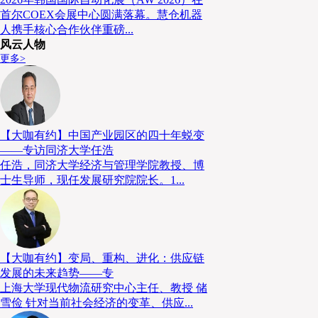
首尔COEX会展中心圆满落幕。慧仓机器
人携手核心合作伙伴重磅...
风云人物
更多>
【大咖有约】中国产业园区的四十年蜕变
——专访同济大学任浩
任浩，同济大学经济与管理学院教授、博
士生导师，现任发展研究院院长。1...
【大咖有约】变局、重构、进化：供应链
虽然与其他主要的伊合组织成员国相比，马来西亚的清
发展的未来趋势——专
但仍被广泛视为全球清真食品产业的领导者。其中原因
上海大学现代物流研究中心主任、教授 储
雪俭 针对当前社会经济的变革、供应...
增长强劲，预计2025至2031年的复合年增长率为6.