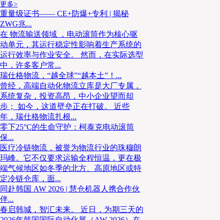
Islamic Economy Index，简称GIEI）创立以来
更多>
重量级证书—— CE+防爆+专利 | 揭秘
品类榜首。2024年，马来西亚在清真食品领域获得117.0
ZWG兆...
新加坡和第三位84.1分的阿联酋，尽显该国在这个领域
在 物流输送领域 ，电动滚筒作为核心驱
动单元，其运行稳定性影响着生产系统的
运行效率与作业安全。 然而，在实际选型
2023年，马来西亚也跻身伊斯兰合作组织（以下简称
中，许多客户常...
品进口国，其清真食品进口额达208亿美元（占进口总
瑞仕格物流，“越全球”“越本土”！...
曾经，高端自动化物流立库是大厂专属，
阿拉伯（274亿美元）、印度尼西亚（255亿美元）和
系统复杂，投资高昂，中小企业望而却
然而，由于马来西亚的穆斯林人口相对不多，只有约2,2
步； 如今，这道壁垒正在打破。 近些
场规模在2024年估计为510亿美元，较印度尼西亚和
年，瑞仕格物流扎根...
零下25°C的生命守护：柯泰克电动滚筒
小。相比之下，根据《2024/25年度全球伊斯兰经济
保...
孟加拉国是全球首两大清真食品市场，2023年的市场规
医疗冷链物流，被誉为物流行业的珠穆朗
玛峰。它不仅要求运输全程恒温，更在极
美元和1,390亿美元。
端气候地区如冬季的北方、高原地区或特
定冷链仓库，面...
同赴韩国 AW 2026 | 慧仓机器人携合作伙
伴...
春启韩城，智汇未来。 近日，为期三天的
2026年韩国国际自动化展（AW 2026）在