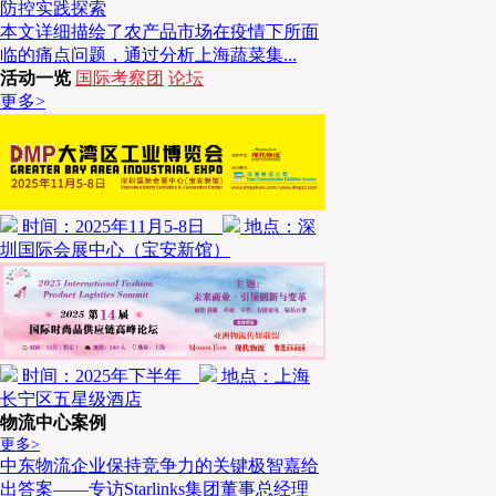
亚定位为全球清真经济的重要领袖，预计国内清真市场
防控实践探索
本文详细描绘了农产品市场在疫情下所面
1,130亿美元。
临的痛点问题，通过分析上海蔬菜集...
活动一览
国际考察团
论坛
马来西亚也是建立清真园区的先驱。这些工业园区专为
更多>
目的是吸引全球知名的清真品牌在该国生产，并培育本地清
年清真产业总体规划”，马来西亚的22个清真园区中，有1
证，代表有关清真园区的营运商符合“清真产业发展公
时间：2025年11月5-8日
地点：深
引”所列的要求。拥有HALMAS资格的营运商、业界人
圳国际会展中心（宝安新馆）
投资者，前提是他们要在马来西亚注册一家新公司
务），可享有清真产业发展公司提供的优惠待遇。
时间：2025年下半年
地点：上海
长宁区五星级酒店
物流中心案例
更多>
中东物流企业保持竞争力的关键极智嘉给
出答案——专访Starlinks集团董事总经理