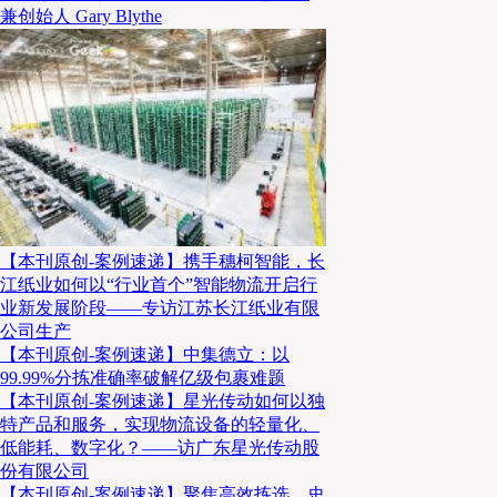
兼创始人 Gary Blythe
【本刊原创-案例速递】携手穗柯智能，长
江纸业如何以“行业首个”智能物流开启行
业新发展阶段——专访江苏长江纸业有限
公司生产
【本刊原创-案例速递】中集德立：以
99.99%分拣准确率破解亿级包裹难题
【本刊原创-案例速递】星光传动如何以独
特产品和服务，实现物流设备的轻量化、
低能耗、数字化？——访广东星光传动股
份有限公司
【本刊原创-案例速递】聚焦高效拣选，史