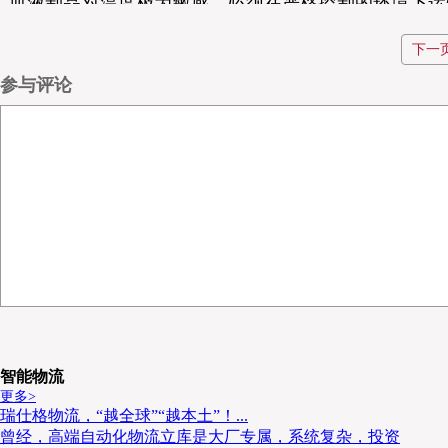
血液制品对温度极为敏感，必须在严格控制的环境下运
为生命通道提供可靠保障。
下一
参与评论
智能物流
更多>
瑞仕格物流，“越全球”“越本土”！...
曾经，高端自动化物流立库是大厂专属，系统复杂，投资