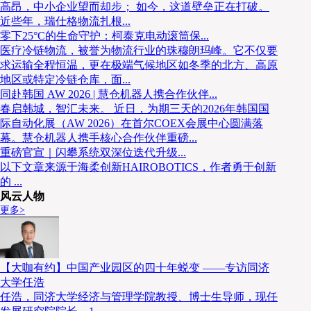
高昂，中小企业望而却步； 如今，这道壁垒正在打破。
近些年，瑞仕格物流扎根...
零下25°C的生命守护：柯泰克电动滚筒保...
医疗冷链物流，被誉为物流行业的珠穆朗玛峰。它不仅要
求运输全程恒温，更在极端气候地区如冬季的北方、高原
地区或特定冷链仓库，面...
卓越耐寒设计
同赴韩国 AW 2026 | 慧仓机器人携合作伙伴...
春启韩城，智汇未来。 近日，为期三天的2026年韩国国
采用特殊低温材料和结构设计，确保在-25°C环境下
际自动化展（AW 2026）在首尔COEX会展中心圆满落
幕。慧仓机器人携手核心合作伙伴重磅...
重磅官宣｜闪攀系统双深位迭代升级...
低温密封技术
以下文章来源于海柔创新HAIROBOTICS，作者勇于创新
的 ...
风云人物
专为极寒环境研发的密封系统，有效防止内部润滑剂泄
更多>
【大咖有约】中国产业园区的四十年蜕变 ——专访同济
大学任浩
任浩，同济大学经济与管理学院教授、博士生导师，现任