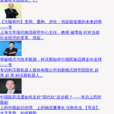
发展研究院院长。1...
【大咖有约】变局、重构、进化：供应链发展的未来趋势
——专
上海大学现代物流研究中心主任、教授 储雪俭 针对当前
社会经济的变革、供应...
突破模式与技术瓶颈，科沃斯如何引领民族品牌走向全球
——专
专访科沃斯机器人股份有限公司创新模式研究院院长 赵
亮 赵 亮 科沃斯机器人...
稳定动力输出
优化电机设计和控制算法，保证在极端温度下仍能提供
中国医药流通如何走好“现代化”这步棋？——专访上药控
股副
上药控股副总经理、上药物流董事长 任刚先生 【导语】
水无常势，如何顺势...