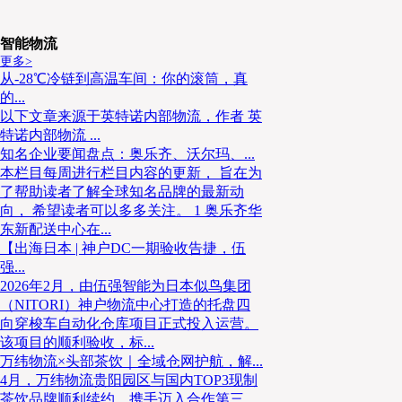
5
智能物流
更多>
沃尔玛加大智利与墨西哥投资 扩建物流中心并引入自动
从-28℃冷链到高温车间：你的滚筒，真
的...
以下文章来源于英特诺内部物流，作者 英
4月8日消息，沃尔玛宣布将在智利、墨西哥及中美洲
特诺内部物流 ...
智利普达韦尔的配送中心，将投入2亿美元（约1.85亿
知名企业要闻盘点：奥乐齐、沃尔玛、...
台机器人，并将物流中心面积扩大至13万平方米，旨
本栏目每周进行栏目内容的更新， 旨在为
25%，预计到2030年创造约6000个就业机会。此次扩建
了帮助读者了解全球知名品牌的最新动
至2029年17亿美元投资计划的一部分。同时，
向， 希望读者可以多多关注。 1 奥乐齐华
东新配送中心在...
（Walmex）计划在2026年投入430亿墨西哥比索（约
【出海日本 | 神户DC一期验收告捷，伍
年增长10%。资金将主要用于门店升级、新店建设、
强...
目，以支持其在2025至2029年间开设1500家新门店，
2026年2月，由伍强智能为日本似鸟集团
哥新建两座自动化配送中心。
（NITORI）神户物流中心打造的托盘四
向穿梭车自动化仓库项目正式投入运营。
该项目的顺利验收，标...
6
万纬物流×头部茶饮｜全域仓网护航，解...
4月，万纬物流贵阳园区与国内TOP3现制
茶饮品牌顺利续约，携手迈入合作第三