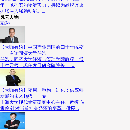
亚马逊将斥资7.5亿澳元在澳大利亚新建机器人物流中心
年，以扎实的物流实力，持续为品牌万店
扩张注入强劲动能。...
当地时间3月10日，亚马逊宣布计划投资逾7.5亿澳元
风云人物
物流中心，该中心年处理能力将超过1.25亿件包裹，
更多>
兰州布里斯班，预计2028年竣工，占地15万平方米。
据数字服务商Pattern发布的《2026年市场消费者报
商市场份额*大的跨境平台，也是整个电商市场的主导平
【大咖有约】中国产业园区的四十年蜕变
——专访同济大学任浩
澳大利亚消费者，用户规模同比增长3.45%，达到约8
任浩，同济大学经济与管理学院教授、博
超过66%的消费者未来依然倾向在亚马逊平台购物。
士生导师，现任发展研究院院长。1...
利亚开设六个物流中心，在全国范围内设有众多配送站
量超5万。
【大咖有约】变局、重构、进化：供应链
7
发展的未来趋势——专
上海大学现代物流研究中心主任、教授 储
京东物流入选工信部5G工厂百大典型应用
雪俭 针对当前社会经济的变革、供应...
工业和信息化部办公厅近日发布《2025年5G工厂典型
业遴选出100个技术先进、标杆引领的5G工厂典型应