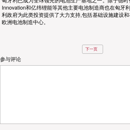
匈牙利已成为全球领先的电池生产基地之一。除宁德时代外
Innovation和亿纬锂能等其他主要电池制造商也在匈
利政府为此类投资提供了大力支持,包括基础设施建设和
欧洲电池制造中心。
4
下一页
创巴西史上规模最大仓储租赁合同！Shopee拿下22万
参与评论
据外媒报道，巴西物流仓储市场近日诞生了一笔具有里
最大的物流地产开发商Marq日前与Shopee签署了
同，一次性租出约22万平方米仓储面积，成为该国物
的单笔租赁交易。该项目位于圣保罗州瓜鲁柳斯，紧邻Presid
路，目前仍处于建设阶段，预计将在2026年年底前完成
据悉，作为巴西电商物流竞争的重要参与者，Shopee
内布局配送网络，以争夺在线零售快速配送服务的主导地
西市场以来，Shopee在当地建立的物流中心数量已经达