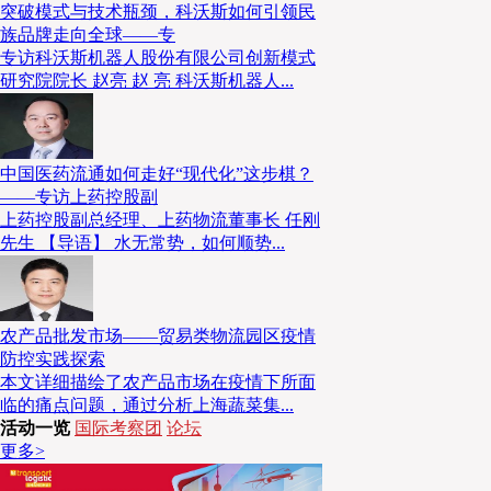
突破模式与技术瓶颈，科沃斯如何引领民
京亚洲一号智能产业园凭借5G与AI深度融合的技术应
族品牌走向全球——专
物流行业唯一入选的典型应用实践案例。
专访科沃斯机器人股份有限公司创新模式
研究院院长 赵亮 赵 亮 科沃斯机器人...
8
中国物流徐州工程机械智慧产业园正式开工建设
中国医药流通如何走好“现代化”这步棋？
——专访上药控股副
上药控股副总经理、上药物流董事长 任刚
中国物流徐州工程机械智慧产业园（一期）项目近日正
先生 【导语】 水无常势，如何顺势...
中国物流与徐工集团深化央地合作、赋能制造业高质量
着淮海经济区工程机械专业智慧物流枢纽建设迈入实质
园区整体规划总占地361亩，总建筑面积14.7万平方
农产品批发市场——贸易类物流园区疫情
用。其中，本次率先开工的一期项目占地约167亩，建筑
防控实践探索
规划建设2栋戊类仓库、1幢丙二类立体库、1幢丙一类
本文详细描绘了农产品市场在疫情下所面
临的痛点问题，通过分析上海蔬菜集...
计2026年12月竣工投产。建成后，园区将引入AGV
活动一览
国际考察团
论坛
理系统、自动化分拣线等先进设施，同步配套光伏发电
更多>
计等绿色设施，推动智能化与绿色化发展深度融合，进