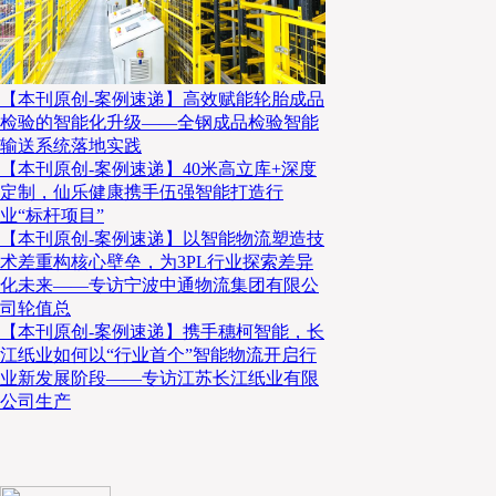
普关注我们
了解更多物流行业资讯
【本刊原创-案例速递】高效赋能轮胎成品
检验的智能化升级——全钢成品检验智能
输送系统落地实践
【本刊原创-案例速递】40米高立库+深度
定制，仙乐健康携手伍强智能打造行
业“标杆项目”
【本刊原创-案例速递】以智能物流塑造技
术差重构核心壁垒，为3PL行业探索差异
化未来——专访宁波中通物流集团有限公
司轮值总
【本刊原创-案例速递】携手穗柯智能，长
江纸业如何以“行业首个”智能物流开启行
业新发展阶段——专访江苏长江纸业有限
公司生产