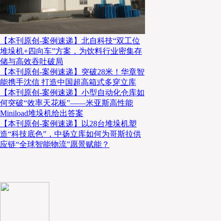
【本刊原创-案例速递】北自科技“双工位
堆垛机+四向车”方案，为饮料行业密集存
储与高效吞吐破局
【本刊原创-案例速递】突破28米！华章智
能携手沈信 打造中国超高箱式多穿立库
【本刊原创-案例速递】小型自动化仓库如
何突破“效率天花板”——米亚斯高性能
Miniload堆垛机给出答案
【本刊原创-案例速递】以28台堆垛机塑
造“科技底色”，中扬立库如何为哥斯拉供
应链“全球智能物流”愿景赋能？