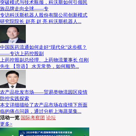
突破模式与技术瓶颈，科沃斯如何引领民
族品牌走向全球——专
专访科沃斯机器人股份有限公司创新模式
研究院院长 赵亮 赵 亮 科沃斯机器人...
中国医药流通如何走好“现代化”这步棋？
——专访上药控股副
上药控股副总经理、上药物流董事长 任刚
先生 【导语】 水无常势，如何顺势...
农产品批发市场——贸易类物流园区疫情
防控实践探索
本文详细描绘了农产品市场在疫情下所面
临的痛点问题，通过分析上海蔬菜集...
活动一览
国际考察团
论坛
更多>