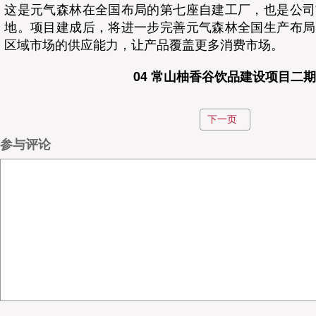
这是元气森林在全国布局的第七座自建工厂，也是公司
地。项目建成后，将进一步完善元气森林全国生产布局
区域市场的供应能力，让产品覆盖更多消费市场。
04 常山柚香谷饮品建设项目二期
柚香谷（常山）年产100万吨宋柚系列饮品建设项目（
下一页
位于浙江省衢州市常山县经济开发区金川街道新都东
参与评论
内，规划用地面积约23607.35㎡，将建设综合行政楼
目前，柚香谷拥有2条自动化鲜果加工生产线，10条数
此同时，柚香谷已在浙江常山、四川武胜、重庆酉阳、
香柚（YUZU）种植基地，构建起从原料种植到深加
总部持续提供优质原料保障，推动"浙江模式"在更广阔
05 麦当劳将投资10亿美元用于供应链