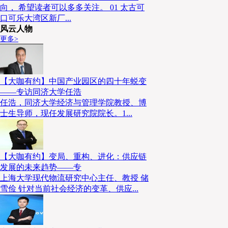
向， 希望读者可以多多关注。 01 太古可
口可乐大湾区新厂...
风云人物
更多>
【大咖有约】中国产业园区的四十年蜕变
——专访同济大学任浩
任浩，同济大学经济与管理学院教授、博
士生导师，现任发展研究院院长。1...
关注我们
【大咖有约】变局、重构、进化：供应链
发展的未来趋势——专
上海大学现代物流研究中心主任、教授 储
了解更多物流行业资讯
雪俭 针对当前社会经济的变革、供应...