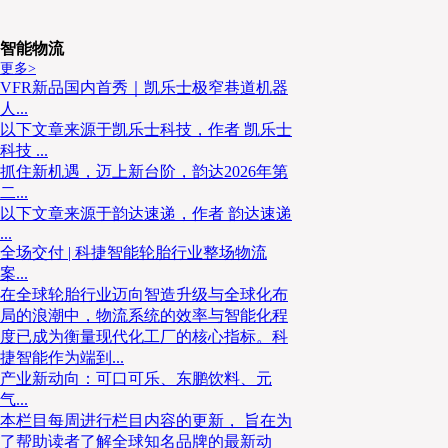
麦当劳当地时间5月19日发布声明表示，目前预计无
2030年部分气候目标，但仍维持2050年实现净零排
智能物流
更多>
劳计划在未来十年内投入至少10亿美元，用于支持再
VFR新品国内首秀｜凯乐士极窄巷道机器
目。
人...
以下文章来源于凯乐士科技，作者 凯乐士
科技 ...
06 丰田汽车计划11月在巴西开设新
抓住新机遇，迈上新台阶，韵达2026年第
二...
以下文章来源于韵达速递，作者 韵达速递
丰田汽车5月29日表示，计划11月初在巴西圣保罗州
...
全场交付 | 科捷智能轮胎行业整场物流
的第二家工厂，届时该市将成为丰田在巴西的主要工业
案...
前宣布的到2030年投资110亿巴西雷亚尔（约合21.8
在全球轮胎行业迈向智造升级与全球化布
局的浪潮中，物流系统的效率与智能化程
度已成为衡量现代化工厂的核心指标。科
END
捷智能作为端到...
产业新动向：可口可乐、东鹏饮料、元
气...
本栏目每周进行栏目内容的更新， 旨在为
了帮助读者了解全球知名品牌的最新动