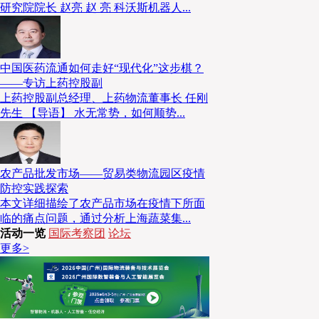
研究院院长 赵亮 赵 亮 科沃斯机器人...
中国医药流通如何走好“现代化”这步棋？
——专访上药控股副
上药控股副总经理、上药物流董事长 任刚
先生 【导语】 水无常势，如何顺势...
农产品批发市场——贸易类物流园区疫情
防控实践探索
本文详细描绘了农产品市场在疫情下所面
临的痛点问题，通过分析上海蔬菜集...
活动一览
国际考察团
论坛
更多>