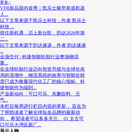
更多>
VFR新品国内首秀｜凯乐士极窄巷道机器
人...
以下文章来源于凯乐士科技，作者 凯乐士
科技 ...
抓住新机遇，迈上新台阶，韵达2026年第
二...
以下文章来源于韵达速递，作者 韵达速递
...
全场交付 | 科捷智能轮胎行业整场物流
案...
在全球轮胎行业迈向智造升级与全球化布
局的浪潮中，物流系统的效率与智能化程
度已成为衡量现代化工厂的核心指标。科
捷智能作为端到...
产业新动向：可口可乐、东鹏饮料、元
气...
本栏目每周进行栏目内容的更新， 旨在为
了帮助读者了解全球知名品牌的最新动
向， 希望读者可以多多关注。 01 太古可
口可乐大湾区新厂...
风云人物