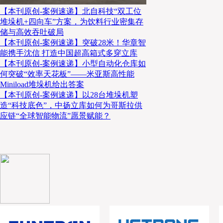
【本刊原创-案例速递】北自科技“双工位
堆垛机+四向车”方案，为饮料行业密集存
储与高效吞吐破局
【本刊原创-案例速递】突破28米！华章智
能携手沈信 打造中国超高箱式多穿立库
【本刊原创-案例速递】小型自动化仓库如
何突破“效率天花板”——米亚斯高性能
Miniload堆垛机给出答案
【本刊原创-案例速递】以28台堆垛机塑
造“科技底色”，中扬立库如何为哥斯拉供
应链“全球智能物流”愿景赋能？