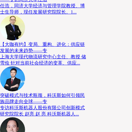
减少240万至640万吨二氧化碳排放，而物流业约
任浩，同济大学经济与管理学院教授、博
10%。我们相信，环保且可持续的自动物流道路，将
士生导师，现任发展研究院院长。1...
供支持。
共有115家企业参与试点计划已经
【大咖有约】变局、重构、进化：供应链
发展的未来趋势——专
2025年5月，一个旨在推广自动物流道路的联盟成立
上海大学现代物流研究中心主任、教授 储
雪俭 针对当前社会经济的变革、供应...
各业的人士，包括私人运输公司和公共机构，旨在分享
定期就商业模式、营运技术验证以及基础建设的理想方
截至2025年12月，该联盟已有115家企业参与，并
突破模式与技术瓶颈，科沃斯如何引领民
路的建设。联盟已收集到包括基础设施建设方和道路使
族品牌走向全球——专
多家企业的意见，例如：大林组表示：“物流稳定是日
专访科沃斯机器人股份有限公司创新模式
望通过开发自动物流道路来构建未来的社会基础设施。”
研究院院长 赵亮 赵 亮 科沃斯机器人...
供应能力，将支撑日本供应链的效率化。我们对于建构
流基础设施寄予厚望，期待其能够发挥贡献。”除了负