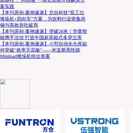
新路径：“闪电播”一体化智能分拣解决方
案实践
【本刊原创-案例速递】北自科技“双工位
堆垛机+四向车”方案，为饮料行业密集存
储与高效吞吐破局
【本刊原创-案例速递】突破28米！华章智
能携手沈信 打造中国超高箱式多穿立库
【本刊原创-案例速递】小型自动化仓库如
何突破“效率天花板”——米亚斯高性能
Miniload堆垛机给出答案
▲ 2025年12月，大成建设株式会社等公司在国立国
筑波市）进行了示范实验。实验模拟了一条自动化物流