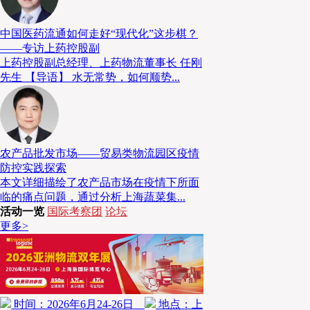
也包括未来将作为使用者利用道路的制造商在内，已收
见与评论。
中国医药流通如何走好“现代化”这步棋？
——专访上药控股副
上药控股副总经理、上药物流董事长 任刚
先生 【导语】 水无常势，如何顺势...
农产品批发市场——贸易类物流园区疫情
防控实践探索
本文详细描绘了农产品市场在疫情下所面
临的痛点问题，通过分析上海蔬菜集...
活动一览
国际考察团
论坛
更多>
时间：2026年6月24-26日
地点：上