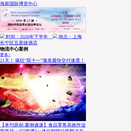
此外，一项旨在实施自动物流道路的公私合作示范试验于
海新国际博览中心
验选取了六个应用案例，以验证实施自动化物流道路的
备的自动驾驶、异常检测与规避以及运输设备的通讯稳
作条件。该示范试验历时约三个月，从2025年12月至20
时间：2026年下半年
地点：上海
依据这些实验结果，计划对该系统进行改进，并于202
长宁区五星级酒店
物流中心案例
建设的新东名高速公路（新秦野至新御殿场段）以及其
更多>
21天！ 疯狂“双十一”激发最快交付速度！
目标是10年内应用于东京至大阪路线的
展望未来，其目标是在2030年代中期开始试点线路的
和示范试验。另外，还将推动包括法规在内的营商环境
路建设和开发阶段。久保先生表示，虽然基础建设需要
道路将在未来20到30年内对日本社会发挥重要作用。
【本刊原创-案例速递】食品零售高效作业