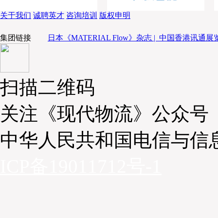
载托盘的车辆自动驶过隧道。隧道内安装了反射器，以
关于我们
诚聘英才
咨询培训
版权申明
自身位置，因为隧道内GPS讯号无法覆盖。
集团链接
日本《MATERIAL Flow》杂志 |
中国香港讯通展览
“除了减少司机等待时间、提高配送效率和降低二氧化
能获得其他诸多益处。例如，通过利用专用空间的特性
础设施，并增加防灾功能，我们相信能够更好地应对日
扫描二维码
如大规模地震、短时强降雨和暴雪。”久保先生表示，
频次配送而翻倍，加上卡车司机短缺，物流危机迫在眉
关注《现代物流》公众号
面对的问题，也是所有公民都必须面对的问题。旨在十
分路段自动物流公路的公私合作计划将持续进行。
中华人民共和国电信与信
ICP备19011712号-1