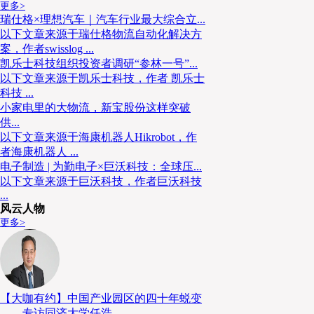
更多>
瑞仕格×理想汽车｜汽车行业最大综合立...
以下文章来源于瑞仕格物流自动化解决方
案，作者swisslog ...
凯乐士科技组织投资者调研“参林一号”...
以下文章来源于凯乐士科技，作者 凯乐士
科技 ...
小家电里的大物流，新宝股份这样突破
供...
以下文章来源于海康机器人Hikrobot，作
者海康机器人 ...
电子制造 | 为勤电子×巨沃科技：全球压...
以下文章来源于巨沃科技，作者巨沃科技
...
风云人物
更多>
▲ 目标是在2030年代中期之前，在日本货运量最大的
段上实施该系统。
【大咖有约】中国产业园区的四十年蜕变
据估算，这将填补未来运输量缺口的约8%至22%。此
——专访同济大学任浩