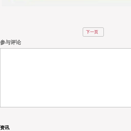
▲ 通过利用高速公路的中央隔离带和地下空间，并将
下一页
就可以按照固定的时间表在各个地点之间通行，而不会
参与评论
日本国土交通省道路经济调查室规划专家久保直哉表示
包裹递送，该领域的物流负担日益加重，2024财年（20
月）日本国内包裹处理量已达49亿件。装卸货物所用
大小而有所不同，但通过明确货物规格并规范托盘，
外，将利用高速公路的中央隔离带和地下区域创建专用
与普通车辆行驶的道路隔离开来，将建立一个稳定的全
久保先生期望自动物流道路的实现，能够解决运输量不
同时为实现碳中和贡献力量。
资讯