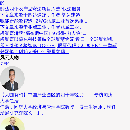
的 ...
韵达四个农产品寄递项目入选“快递服务...
下文章来源于韵达速递，作者 韵达速递 ...
赋能新能源智造 | ZWG兆威工业首次亮相...
下文章来源于兆威工业，作者兆威工业 ...
极智嘉斩获“福布斯中国ESG影响力人物”...
极智嘉以绿色科技领航全球智慧物流 近日，全球智能机
器人引领者极智嘉（Geek+ , 股票代码：2590.HK）一举斩
获双奖：创始人兼CEO郑勇荣膺...
风云人物
更多>
【大咖有约】中国产业园区的四十年蜕变 ——专访同济
大学任浩
任浩，同济大学经济与管理学院教授、博士生导师，现任
发展研究院院长。1...