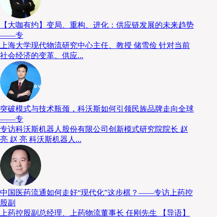
首先是时效要求的极致化，传统物流的配送模式已无法
【大咖有约】变局、重构、进化：供应链发展的未来趋势
率升级。其次是需求波动的剧烈化，例如抖音等平台
——专
动，对物流体系的响应速度、生产规模的灵活度提出了
上海大学现代物流研究中心主任、教授 储雪俭 针对当前
社会经济的变革、供应...
的数字化能力领先全球，从生产端到消费端，全链路的
力，而这正是传统物流体系的短板。
突破模式与技术瓶颈，科沃斯如何引领民族品牌走向全球
——专
专访科沃斯机器人股份有限公司创新模式研究院院长 赵
亮 赵 亮 科沃斯机器人...
中国医药流通如何走好“现代化”这步棋？——专访上药控
股副
上药控股副总经理、上药物流董事长 任刚先生 【导语】