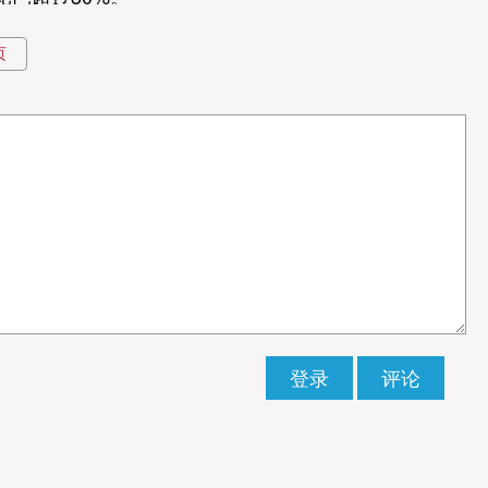
页
部副总裁、脱普供应链科技湖北有限公司总裁陆敏在专
应链的智数化，就是要让它从货物的搬运工，变成数据
科技（江苏）有限公司；2025年脱普供应链科技湖北
、服务、科技综合集成的集团公司。”
发供应链挑战
革带来的供应链压力。随着直播电商、即时零售等新
生了根本性变化，陆敏将其总结为三大挑战：“我们在
和压力。”