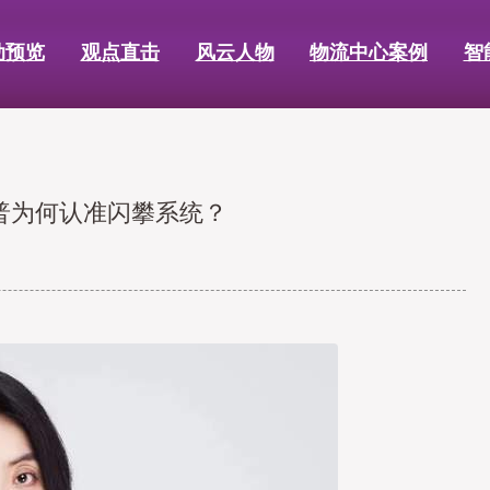
动预览
观点直击
风云人物
物流中心案例
智
普为何认准闪攀系统？