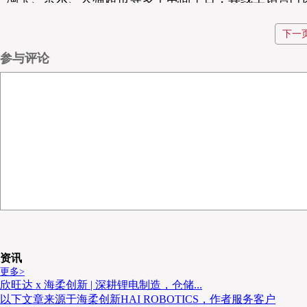
下一
脱普集团董事长资深特助、供应链中心/新零售事业本
参与评论
访中表示：“数字化转型更多是企业运营的提升，而供
的中枢和效率的倍增器。”2021年，集团成立脱普商务
有限公司揭牌。“这标志着集团从传统制造业，走向制造
01
行业多元发展引
作为快消品行业的深耕者，脱普集团深刻感受到行业变
模式的兴起，消费渠道的转变让快消品供应链的需求发
资讯
更多>
供应链的弹性、规模、增速上，都面临着爆发性的需求
欣旺达 x 海柔创新 | 深耕锂电制造，仓储...
以下文章来源于海柔创新HAI ROBOTICS，作者服务客户