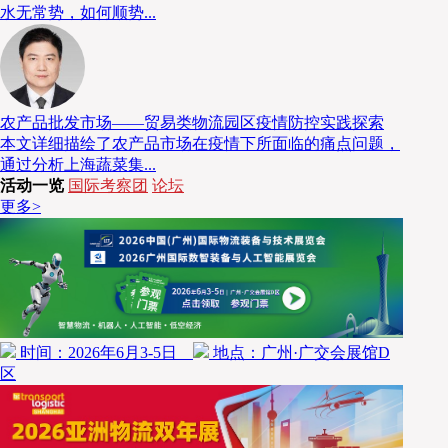
水无常势，如何顺势...
农产品批发市场——贸易类物流园区疫情防控实践探索
本文详细描绘了农产品市场在疫情下所面临的痛点问题，
通过分析上海蔬菜集...
活动一览
国际考察团
论坛
更多>
“订单爆发时，人员供给不足，而土地、租赁成本逐年
决的问题。”陆敏坦言，数字化顶层架构的设计也是一大
业趋势，兼顾国内升级和全球布局。”
时间：2026年6月3-5日
地点：广州·广交会展馆D
02
区
以智能仓储破