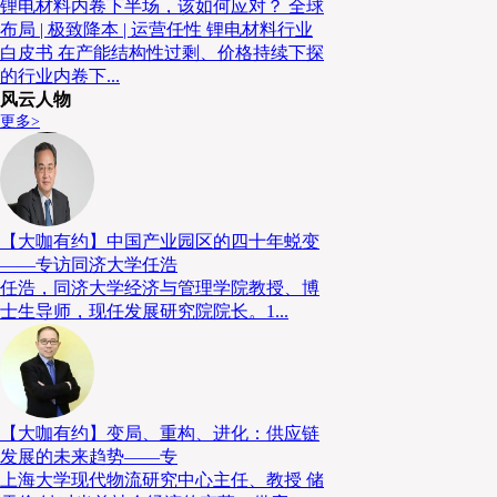
锂电材料内卷下半场，该如何应对？ 全球
布局 | 极致降本 | 运营任性 锂电材料行业
白皮书 在产能结构性过剩、价格持续下探
的行业内卷下...
风云人物
更多>
【大咖有约】中国产业园区的四十年蜕变
——专访同济大学任浩
任浩，同济大学经济与管理学院教授、博
士生导师，现任发展研究院院长。1...
【大咖有约】变局、重构、进化：供应链
发展的未来趋势——专
上海大学现代物流研究中心主任、教授 储