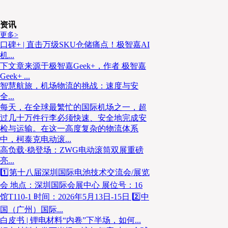
资讯
更多>
口碑+ | 直击万级SKU仓储痛点！极智嘉AI
机...
下文章来源于极智嘉Geek+，作者 极智嘉
Geek+ ...
智慧航旅，机场物流的挑战：速度与安
全...
每天，在全球最繁忙的国际机场之一，超
过几十万件行李必须快速、安全地完成安
检与运输。在这一高度复杂的物流体系
中，柯泰克电动滚...
高负载·稳登场：ZWG电动滚筒双展重磅
亮...
1️⃣第十八届深圳国际电池技术交流会/展览
会 地点：深圳国际会展中心 展位号：16
馆T110-1 时间：2026年5月13日-15日 2️⃣中
国（广州）国际...
白皮书 | 锂电材料“内卷”下半场，如何...