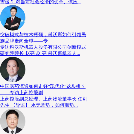
雪俭 针对当前社会经济的变革、供应...
突破模式与技术瓶颈，科沃斯如何引领民
族品牌走向全球——专
专访科沃斯机器人股份有限公司创新模式
研究院院长 赵亮 赵 亮 科沃斯机器人...
中国医药流通如何走好“现代化”这步棋？
——专访上药控股副
上药控股副总经理、上药物流董事长 任刚
先生 【导语】 水无常势，如何顺势...