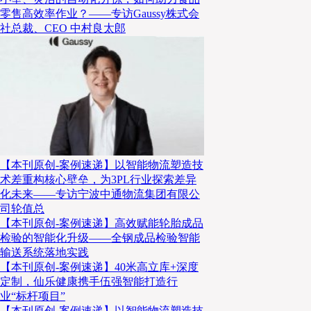
零售高效率作业？——专访Gaussy株式会
社总裁、CEO 中村良太郎
【本刊原创-案例速递】以智能物流塑造技
术差重构核心壁垒，为3PL行业探索差异
化未来——专访宁波中通物流集团有限公
司轮值总
【本刊原创-案例速递】高效赋能轮胎成品
检验的智能化升级——全钢成品检验智能
输送系统落地实践
【本刊原创-案例速递】40米高立库+深度
定制，仙乐健康携手伍强智能打造行
业“标杆项目”
【本刊原创-案例速递】以智能物流塑造技