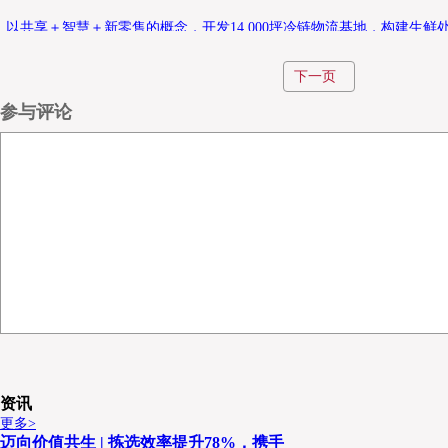
以共享＋智慧＋新零售的概念，开发14,000坪冷链物流基地，构建生
供应链金融等功能的三栋冷库，配备自动仓库、机器人、AGV与IoT智
下一页
易商、食品制造商、连锁零售商、批发市场、生鲜电商及餐饮业。
参与评论
----------------------------------------------------------------------------------------
------------
科技，让世界的零售与餐饮业发生翻天覆地的变革，“新零售”与“外
餐饮，能够直接配送到家。在零售与餐饮业先进的国家，选择门店的概念中
location！选择一个对的设店位置，是永恒的真理。传统零售方面，
→布置好的动线→赏心悦目的摆设→陈列有竞争力的独特商品→做好宣
务，做好物流，是再传统不过的商业模式了。在生产批发方面，农渔牧
出农渔牧产品，运到批发市场销售或是贸易商自海外进口到市场销售，
工厂或经由贸易商外销到世界各地，经过批发市场的农渔牧产品，再经
卖或加工，最后到消费者手上。传统的物流方面，农渔牧生产后(采摘
资讯
处理田间热或直接进冷库，运送到批发市场、加工厂或装载至外销集装
更多>
与冷链仓库储存，同时也经由不同的基地作为冷链加工或分拣，最后到
迈向价值共生 | 拣选效率提升78%，携手