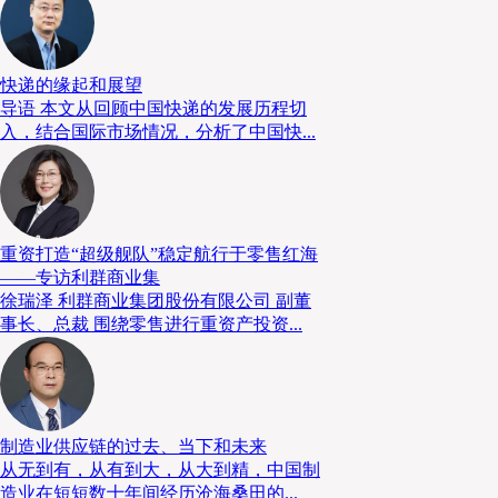
快递的缘起和展望
导语 本文从回顾中国快递的发展历程切
入，结合国际市场情况，分析了中国快...
重资打造“超级舰队”稳定航行于零售红海
——专访利群商业集
徐瑞泽 利群商业集团股份有限公司 副董
事长、总裁 围绕零售进行重资产投资...
三井餐饮集团有八大品牌，除了料理店自用外，很早就开始进入水
批发销售。本身主营日本料理，消耗量就大，大量进口让成本更低，且
结构，让客流量更大，损耗率更低，利润也更好。
制造业供应链的过去、当下和未来
从无到有，从有到大，从大到精，中国制
上引水产真正的Knowhow（诀窍）是商品结构与采购，三井成立
造业在短短数十年间经历沧海桑田的...