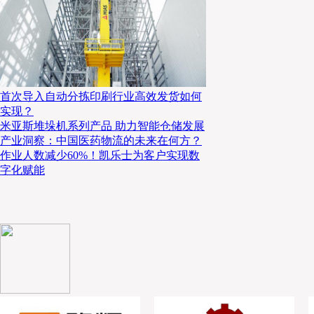
永联物流开发——新冷链物流中心
首次导入自动分拣印刷行业高效发货如何
实现？
2020年3月，永联物流开发公司，投资了人民币9亿元（不含土地
米亚斯堆垛机系列产品 助力智能仓储发展
区动土新建冷链物流园区，这是台湾目前最大规模的冷链园区，在14,0
产业洞察：中国医药物流的未来在何方？
一栋为生鲜处理中心即中央厨房为主，楼地板面积2,921坪；一栋为
作业人数减少60%！凯乐士为客户实现数
字化赋能
5,995坪；一栋为储存型冷库，兴建一座14米高AS/RS自动仓库占地1,9
位，流通加工区约占2,640坪，总楼地板面积为4,573坪。永联物流开
发商，隶属霖园集团（国泰金控），总经理张建泰的背景是建筑设计，
统束缚，对建筑美感、实用性及质量有其坚持，该园区将打造出集中央
便利店冷链商品供应商、进口贸易商、连锁餐饮及生鲜电商的多功能冷
业，还能获得供应链金融的服务以及协助商贸买卖的服务。冷链物流园
是银行及人寿保险公司，资金宽裕，无须借贷，永联已成功开创出一个
须讨饭，客户将不断拜托来承租冷库，因为成为承租户后，能解决加工
积、商品融资、生鲜电商的物流作业以及未来的商流问题。该冷链物流