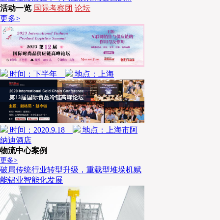
好质量又能稳定供货的海产供应商，海鲜的质量好坏及供应价格是要
活动一览
国际考察团
论坛
外，选择适合国人口味习惯的海产是主流做法，引进小宗海产考验的
更多>
养，若没勇气只能随波逐流。排队等待用餐，则是塑造“好奇”，当顾
好奇，“这么好吃吗？我也来吃吃看。”立吞（站着吃）是属于日料的
收拾餐具与清洁，不增加工作人员，最少的人力做最大的事，客单价平均
极高。
时间：下半年
地点：上海
时间：2020.9.18
地点：上海市阿
纳迪酒店
物流中心案例
更多>
破局传统行业转型升级，重载型堆垛机赋
能铝业智能化发展