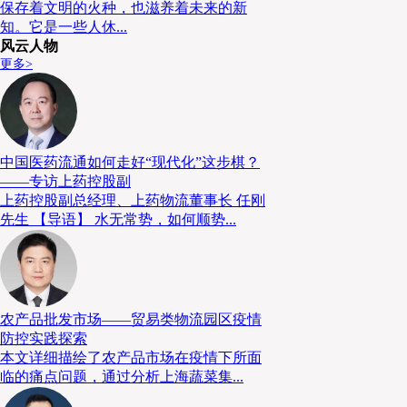
保存着文明的火种，也滋养着未来的新
知。它是一些人休...
上引水产——海鲜餐饮新零售
风云人物
更多>
上引水产隶属三井餐饮集团，创立于1992年，董事长黄奕瑞，日本
在2012年入驻台北市滨江果菜批发市场后方的滨江鱼市，成立了上引
养殖区之外，还有生鲜超市、立吞美食、乐烹锅物、海鲜烧烤、鲜味吧
吧与海餐厅等，时尚的布置，高CP值（性价比）商品、加上超新鲜的
中国医药流通如何走好“现代化”这步棋？
客满，上引水产一家店据估计每年约有人民币1亿元以上的营收。以虾
——专访上药控股副
上药控股副总经理、上药物流董事长 任刚
店的第一印象，就已震撼！“活体”＋“大数量”就是新鲜与便宜的冲击
先生 【导语】 水无常势，如何顺势...
寿司或海鲜套餐，站立着享用美食，就代表用餐时间短(约30～40分钟
食客。烧烤区、火锅区与海鲜餐厅的用餐时间较长，但客单价更高。此
冷藏熟食，可在店外的桌边站立食用。营业时间从早晨6点开始，作为
一般顾客才开始进店消费。
农产品批发市场——贸易类物流园区疫情
防控实践探索
本文详细描绘了农产品市场在疫情下所面
临的痛点问题，通过分析上海蔬菜集...