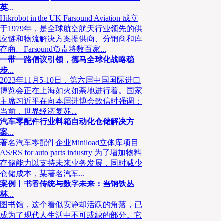
英
...
全程冷链是农渔牧产品的损耗关键，因此在批发零售的过程中全
Hikrobot in the UK Farsound Aviation 成立
90%以上，全程冷链使用率包括产地预冷→产地冷藏保管→冷链运输
于1979年，是全球航空航天行业领先的供
应链和物流解决方案提供商、分销商和库
→冷链配送→冷链方式零售(冰块冰温或冷冻冷藏柜)→冷链宅配。这
存商。Farsound负责将数百家...
熟悉不过了，在认知上，这是当然！
一带一路倡议引领，德马全球化战略稳
步
...
以上传统的商业模式，已随着科技的进步，变革正在进行中，您感
2023年11月5-10日，第六届中国国际进口
目前市场上的新商业模式。只有创新的商业模式，才能改变既有的传统
博览会正在上海如火如荼地进行着。国家
主席习近平在向本届进博会致信时强调：
未来。
当前，世界经济复苏...
汽车零配件行业料箱自动化仓储解决方
案
...
著名汽车零配件企业Miniload立体库项目
AS/RS for auto parts industry 为了增加物料
存储能力以支持未来业务发展，同时减少
仓储成本，某著名汽车...
案例丨书香传统与数字未来：当钢铁丛
林
...
图书馆，这个看似安静却活跃的角落，已
成为了现代人生活中不可或缺的部分。它