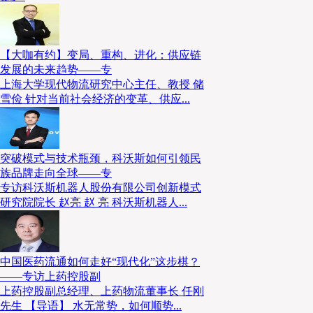
岗前培训
：
新员工和转岗人员必须通过“三级安全教育”。
持续培训
：
季度复训、新设备操作规程、事故案例学习。
【大咖有约】变局、重构、进化：供应链
发展的未来趋势——专
3. 安全检查与隐患排查
上海大学现代物流研究中心主任、教授 储
雪俭 针对当前社会经济的变革、供应...
日常点检
：
操作工开机前检查设备与防护装置。
分级巡查
：
班组长每日、车间主任每周、工厂管理层每月。
突破模式与技术瓶颈，科沃斯如何引领民
族品牌走向全球——专
专项排查
：
电气、气动、机械防护专项检查，隐患整改闭环管
专访科沃斯机器人股份有限公司创新模式
研究院院长 赵亮 赵 亮 科沃斯机器人...
4. 应急预案与演练
配备设备
：
急停开关、灭火器、急救箱。
中国医药流通如何走好“现代化”这步棋？
——专访上药控股副
掌握技能
：
员工必须熟悉急停操作、事故初步处置、疏散路线
上药控股副总经理、上药物流董事长 任刚
先生 【导语】 水无常势，如何顺势...
定期演练
：
机械伤害、触电、火灾等场景应急演练常态化。