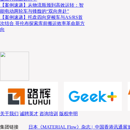
【案例速递】从物流瓶颈到高效运转：智
能电动两轮车与锋馥的“双向奔赴”
·安全停靠速度，避免碰撞伤害。
【案例速递】托盘四向穿梭车与AS/RS首
次结合 哥伦布探索库前搬运效率革命新方
2. 系统安全控制
向
依据
ISO 13849-1
标准设计安全控制系统，确保达到所需性能等级（
·配置安全PLC、安全光栅、急停按钮、防撞触边；
·设立警告标识，提醒人员注意安全。
3. 验证与认证
·经过EVT、SVT等研发验证环节，模拟和现场测试确保安全功
·与
TÜV莱茵、ETL
等国际认证机构合作，取得ISO 3691-4、EN 6
关于我们
诚聘英才
咨询培训
版权申明
等国际认证证书，确保符合全球法规标准。
集团链接
日本《MATERIAL Flow》杂志 |
中国香港讯通展览