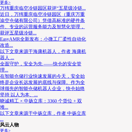
更多>
万纬重庆临空冷链园区获评“五星级冷链...
生产安全管理
近日，万纬重庆临空冷链园区（重庆万重
责任到人，闭环管控
渝空仓储有限公司）凭借高标准的硬件条
件、专业的运营服务能力及智慧化管理，
获评五星级冷链...
在生产制造环节，快仓通过
责任明确、培训持续、检查严格、
EasyAMR全新发布：小微工厂柔性自动化
产过程安全可控。
改造...
以下文章来源于海康机器人，作者 海康机
1. 安全责任制
器人 ...
全面守护，安全为先 ——快仓的安全管
理...
班组长
：
生产线安全第一责任人，负责班前提醒、班中巡查和
在智能仓储行业快速发展的今天，安全始
终是企业长远发展的底线与保障。作为全
操作工
：
遵守“四不伤害”原则（不伤害自己、不伤害他人、不
球领先的智能仓储机器人企业，快仓始终
伤害）。
坚持 以人为本、...
晓诚精工 × 中扬立库：3360 个货位 + 双
堆...
安全员/工程师
：制定规程、培训监督、持续改进。
以下文章来源于中扬立库，作者 中扬立库
...
2. 安全培训与教育
风云人物
更多>