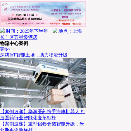
Quicktron
时间：2025年下半年
地点：上海
产品安全管理
长宁区五星级酒店
设计即安全
物流中心案例
更多>
深耕IoT智能土壤，助力物流升级
快仓的产品安全管理遵循国际标准，秉持“风险预防优先”的
用，建立完整的安全闭环。
1. 风险评估与设计原则
基于
EN ISO 12100
的风险评估方法，快仓在产品设计初期便识别
安全设计 → 安全防护 → 补充防护措施 → 信息告知” 的层级
【案例速递】华润医药携手海康机器人 打
·低电压电路设计，降低触电风险；
造医药行业智能化变革标杆
【案例速递】重型铝卷仓储智能升级，米
·平滑化外观，减少磕碰；
亚斯再添新标杆！