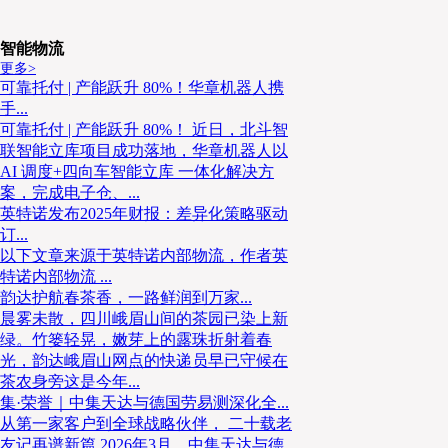
智能物流
更多>
可靠托付 | 产能跃升 80%！华章机器人携
手...
可靠托付 | 产能跃升 80%！ 近日，北斗智
联智能立库项目成功落地，华章机器人以
AI 调度+四向车智能立库 一体化解决方
案，完成电子仓、...
英特诺发布2025年财报：差异化策略驱动
订...
以下文章来源于英特诺内部物流，作者英
特诺内部物流 ...
韵达护航春茶香，一路鲜润到万家​...
晨雾未散，四川峨眉山间的茶园已染上新
绿。竹篓轻晃，嫩芽上的露珠折射着春
光，韵达峨眉山网点的快递员早已守候在
茶农身旁这是今年...
集·荣誉｜中集天达与德国劳易测深化全...
从第一家客户到全球战略伙伴， 二十载老
友记再谱新篇 2026年3月，中集天达与德