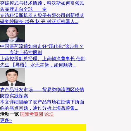
突破模式与技术瓶颈，科沃斯如何引领民
族品牌走向全球——专
专访科沃斯机器人股份有限公司创新模式
研究院院长 赵亮 赵 亮 科沃斯机器人...
中国医药流通如何走好“现代化”这步棋？
——专访上药控股副
上药控股副总经理、上药物流董事长 任刚
先生 【导语】 水无常势，如何顺势...
农产品批发市场——贸易类物流园区疫情
防控实践探索
本文详细描绘了农产品市场在疫情下所面
临的痛点问题，通过分析上海蔬菜集...
活动一览
国际考察团
论坛
更多>