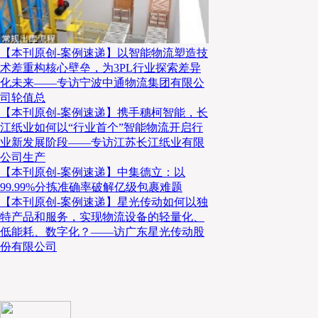
【本刊原创-案例速递】以智能物流塑造技
术差重构核心壁垒，为3PL行业探索差异
化未来——专访宁波中通物流集团有限公
司轮值总
【本刊原创-案例速递】携手穗柯智能，长
江纸业如何以“行业首个”智能物流开启行
业新发展阶段——专访江苏长江纸业有限
公司生产
【本刊原创-案例速递】中集德立：以
99.99%分拣准确率破解亿级包裹难题
【本刊原创-案例速递】星光传动如何以独
特产品和服务，实现物流设备的轻量化、
低能耗、数字化？——访广东星光传动股
份有限公司