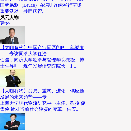
国劳易测（Leuze）在深圳连续举行两场
重要活动，共同庆祝...
风云人物
更多>
【大咖有约】中国产业园区的四十年蜕变
——专访同济大学任浩
任浩，同济大学经济与管理学院教授、博
士生导师，现任发展研究院院长。1...
【大咖有约】变局、重构、进化：供应链
发展的未来趋势——专
上海大学现代物流研究中心主任、教授 储
雪俭 针对当前社会经济的变革、供应...