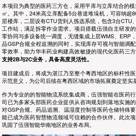
本项目为典型的医药三方仓，采用平库与立库结合的模式
㎡。其中，24米高立库配备5台巷道堆垛机，可容纳超8
层楼库，二层设有CTU货到人拣选系统，包含3台CTU、
工作站，满足拆零作业需求。项目搭载伍强自主研发的
零协同与多设备统一调度，无缝集成上层WMS、ERP
品GSP合规全程追溯的同时，实现库存可视与智能调
零效率，助力华丰药业构建高效敏捷的现代化医药三方
支持2B与2C业务，具备高度灵活性。
项目建成后，将成为湛江乃至整个粤西地区的标杆性医
示范意义，为公司后续在粤西区域的市场拓展奠定坚实
作为专业的的智能物流系统集成商，伍强智能在医药行
司已为多家头部医药企业提供从咨询规划到落地实施的
对GSP合规、药品追溯、温湿度控制等医药仓储特殊
能已成为医药智慧物流领域可信赖的合作伙伴。此次项
巩固了伍强智能华南地区的业务布局。