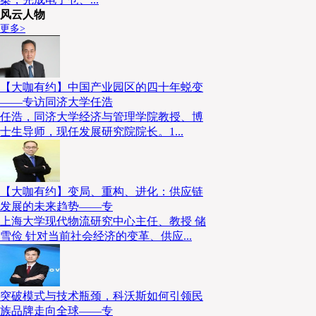
风云人物
更多>
【大咖有约】中国产业园区的四十年蜕变
——专访同济大学任浩
任浩，同济大学经济与管理学院教授、博
士生导师，现任发展研究院院长。1...
【大咖有约】变局、重构、进化：供应链
发展的未来趋势——专
上海大学现代物流研究中心主任、教授 储
雪俭 针对当前社会经济的变革、供应...
突破模式与技术瓶颈，科沃斯如何引领民
族品牌走向全球——专