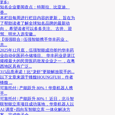
更多>
知名企业要闻盘点：特斯拉、比亚迪、
香...
本栏目每周进行栏目内容的更新， 旨在为
了帮助读者了解全球知名品牌的最新动
向， 希望读者可以多多关注。 古井、迎
驾、明光入选安徽...
【强强联合 | 伍强智能携手华丰药业，
共...
2025年12月底，伍强智能成功签约华丰药
业自动化医药仓储项目。 华丰药业是湛江
规模最大的民营医药批发企业之一 ，在粤
西地区具有广泛...
315品质承诺！比“龙虾”更能解放双手的...
以下文章来源于锋馥HOUNGFUH，作者
锋馥 ...
可靠托付 | 产能跃升 80%！华章机器人携
手...
可靠托付 | 产能跃升 80%！ 近日，北斗智
联智能立库项目成功落地，华章机器人以
AI 调度+四向车智能立库 一体化解决方
案，完成电子仓、...