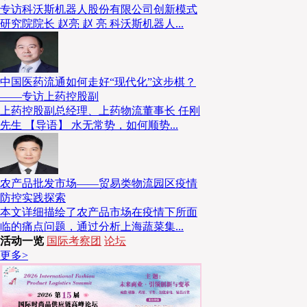
专访科沃斯机器人股份有限公司创新模式
研究院院长 赵亮 赵 亮 科沃斯机器人...
中国医药流通如何走好“现代化”这步棋？
——专访上药控股副
上药控股副总经理、上药物流董事长 任刚
先生 【导语】 水无常势，如何顺势...
农产品批发市场——贸易类物流园区疫情
防控实践探索
本文详细描绘了农产品市场在疫情下所面
临的痛点问题，通过分析上海蔬菜集...
活动一览
国际考察团
论坛
更多>