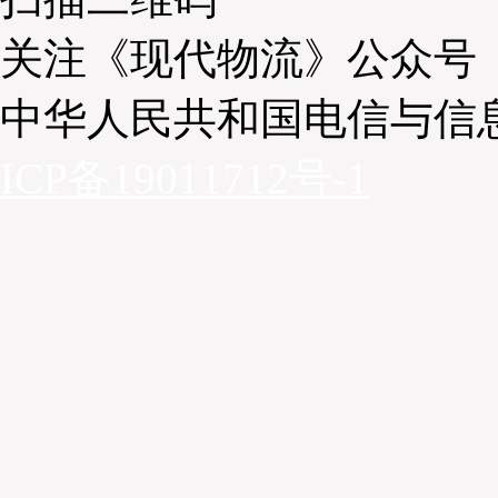
关注《现代物流》公众号
中华人民共和国电信与信
ICP备19011712号-1
YAMATO利润下滑甚至单季度出现亏损的原因来
YAMATO在日本市占率高居第一，但日本国内市场竞
于低迷状态；其次，YAMATO与日本邮政的合作后随着
司的包裹必须按照日本邮政的规格进行调整，无法接受
客户转而使用日本邮政，转移时邮件投递量急剧下降（2
投递数量与去年同期相比下降了84%），而且两家公
物流行业近年来也陷入了低价竞争的泥潭，如何“反内卷”
日本物流企业需要面对的巨大挑战。
佐川急便持续探索多元化业务，提升未