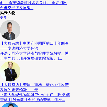
向， 希望读者可以多多关注。 香港拟出
响，但公司国际快递及跨境电商物流收入快速增长。
台低空经济发展纲...
风云人物
更多>
供应链服务成“护城河”
论及供应链服务，自然无法忽视京东物流的业绩。据京东
绩报告，第三季度京东物流总收入达551亿元，同比增长
【大咖有约】中国产业园区的四十年蜕变
供应链收入达301亿元，同比增长45.8%，增速持续
——专访同济大学任浩
任浩，同济大学经济与管理学院教授、博
核心支撑。
士生导师，现任发展研究院院长。1...
资本市场运作不断
【大咖有约】变局、重构、进化：供应链
此外，资本市场的变局也在持续。至2026年初，德邦
发展的未来趋势——专
市交易，京东物流以每股19元、溢价超35%的价格接
上海大学现代物流研究中心主任、教授 储
约38亿元。有评论指出，这次德邦若完成退市，意味着
雪俭 针对当前社会经济的变革、供应...
告一段落。作为中国快运行业的龙头企业，德邦快递