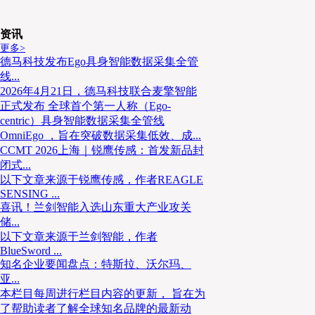
资讯
更多>
同时，电商业务“退货订单”带来了业绩增长驱动力。中
德马科技发布Ego具身智能数据采集全管
线...
生的直客业务收入增长141.2%，这主要得益于电子
2026年4月21日，德马科技联合麦擎智能
2026年初，顺丰突然宣布退出抖音电商退货市场的消
正式发布 全球首个第一人称（Ego-
神经，但随着顺丰与抖音继续合作的归于沉寂。值得注
centric）具身智能数据采集全管线
伴随着涨价，也为2026年中国快递行业继续反内卷开了
OmniEgo ，旨在突破数据采集低效、成...
CCMT 2026上海｜锐鹰传感：首发新品封
闭式...
以行业解决方案推动差异化发展
以下文章来源于锐鹰传感，作者REAGLE
SENSING ...
喜讯！兰剑智能入选山东重大产业攻关
储...
据顺丰控股2025年3季度财报，在行业化战略方面，
以下文章来源于兰剑智能，作者
决方案服务能力，在工业设备、通信高科技、汽车、消
BlueSword ...
均实现同比超过25%的高增长。此外，顺丰国际快递
知名企业要闻盘点：特斯拉、沃尔玛、
同比增长达到27%，较上半年增长提速。从营收来看，2
亚...
营业收入达成784.0亿元，同比增长8.2%，其中供
本栏目每周进行栏目内容的更新， 旨在为
了帮助读者了解全球知名品牌的最新动
降5.3%，主要因国际货运代理业务收入受海运价格较