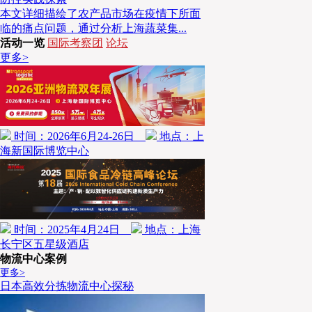
本文详细描绘了农产品市场在疫情下所面
持续推进智能物流建设
临的痛点问题，通过分析上海蔬菜集...
活动一览
国际考察团
论坛
更多>
这也凸显了智能物流建设在中国快递行业乃至整个物流
速递的公告中显示，截至2025年底，极兔速递在所有
达到413个，同比增加134个。电商业务对于快递行业
是有目共睹，据极兔速递财报，极兔速递整体实现稳健
亚和新市场强劲的业务表现，以及中国市场的稳定贡献。又
时间：2026年6月24-26日
地点：上
初，申通快递位于湖南常德高新区的申通常德转运中
海新国际博览中心
顶，该项目总投资1.8亿元，占地面积50亩，将建成约
中转中心及配套设施，打造一个技术驱动、效率领先的
测算，该智能化系统预计可使整体运营效率提升50%
30%以上。
时间：2025年4月24日
地点：上海
长宁区五星级酒店
物流中心案例
可以说，在电商市场持续上涨的基本盘下，中国快递行
更多>
展动力，而且在探索差异化和多元化的道路上取得了一
日本高效分拣物流中心探秘