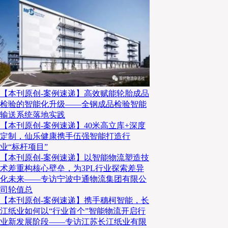
优化营收结构
日本快递企业持续推进多元化业
在日本市场亦是如此。2025年，日本电商市场规模预计
民币1.09万亿元）。而且，日本消费者也对交付时效
显示，90%的日本消费者希望下单后24小时内送达，
【本刊原创-案例速递】高效赋能轮胎成品
检验的智能化升级——全钢成品检验智能
了更高的要求。以亚马逊日本为例，为了提升配送时效
输送系统落地实践
量投资智能化物流设施如增设6个配送站，新建16个物
【本刊原创-案例速递】40米高立库+深度
提升自营配送的比例，早在2021年11月亚马逊宅配的
定制，仙乐健康携手伍强智能打造行
上。
业“标杆项目”
【本刊原创-案例速递】以智能物流塑造技
术差重构核心壁垒，为3PL行业探索差异
YAMATO积极改革，希望脱离亏存
化未来——专访宁波中通物流集团有限公
司轮值总
【本刊原创-案例速递】携手穗柯智能，长
除此之外，亚马逊还有相当一部分比例的宅配业务由YA
江纸业如何以“行业首个”智能物流开启行
业新发展阶段——专访江苏长江纸业有限
本邮政、佐川急便等日本本土宅配企业负责，其中YA