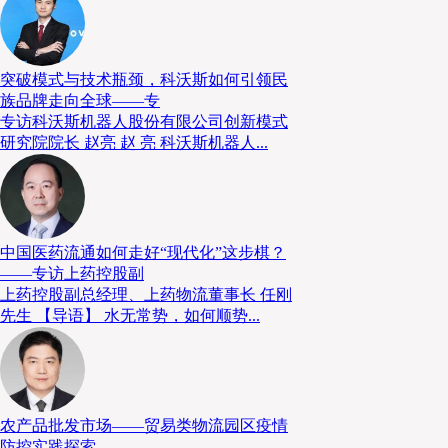
化，除了持续推进大件快递等既有业务，德邦快递也正
服务，强势进军“轿运”市场。
突破模式与技术瓶颈，科沃斯如何引领民
即时城配或成新战场
族品牌走向全球——专
专访科沃斯机器人股份有限公司创新模式
研究院院长 赵亮 赵 亮 科沃斯机器人...
除此之外，2025年美团、淘宝、京东在即时零售领域
务”的格局，京东外卖打破了“美团、淘宝”两大巨头的平衡
物流宣布以2.7亿美元收购京东集团旗下全资子公司达
时配送业务的核心主体）。“达达回家”意味着快递行
中国医药流通如何走好“现代化”这步棋？
域。
——专访上药控股副
上药控股副总经理、上药物流董事长 任刚
先生 【导语】 水无常势，如何顺势...
除了上述上市的中国企业，菜鸟集团也是行业内影响力
电商业务，近年来菜鸟集团对于国际物流业务的拓展与
共睹，依托于全球战略位置的关键物流设施，菜鸟集团服
家和地区，甚至实现了“全球10日达”“全球5日达”等服务
农产品批发市场——贸易类物流园区疫情
防控实践探索