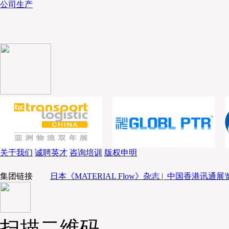
公司生产
高。作为日本最大的宅配企业，YAMATO的业务板块
包括了家庭服务、汽修、物流金融等上下游配套业务。
2025财年（报告期为2024年4月1日—2025年3月31
774.7亿元，毛利润约为30.77亿元，净利润约为6.24
自2021年以来新低。而在2025年7月，YAMATO发布
中显示，营业收入同比增长7.8%，达到了192.27
2.86亿元，其中快递业务方面通过定价合理化、提升
到约159.70亿元，营业亏损为约5.91亿元，大幅改善了约
关于我们
诚聘英才
咨询培训
版权申明
集团链接
日本《MATERIAL Flow》杂志 |
中国香港讯通展览
扫描二维码