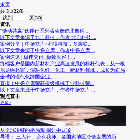
末页
共
3
页
22
条
跳到
页
资讯
“链动共赢”伙伴行系列活动走进北自科...
以下文章来源于北自科技，作者 北自科技 ...
案例分享｜中扬立库×和得科技，多层联...
以下文章来源于中扬立库，作者中扬立库 ...
案例速递 | 极速交付+极致库容！...
终端客户是国内新材料产业高速发展的标杆代表，从一根
尼龙绳起家，深耕化纤、化工、新材料领域，成长为布局
全球的现代化跨国企业。...
喜报！中扬立库荣获省级机械工业科技荣...
以下文章来源于中扬立库，作者中扬立库 ...
观点直击
更多>
从全球冷链的格局观 探讨中式冷
导语： 三人行，必有我师。各国家地区冷链发展的历