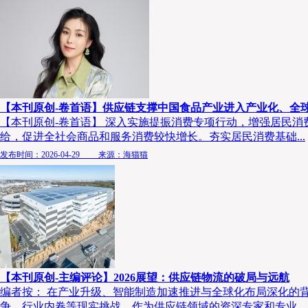
【本刊原创-卷首语】供应链支撑中国食品产业进入产业化、全
【本刊原创-卷首语】 深入实施提振消费专项行动，增强居民
给，促进全社会商品和服务消费较快增长。夯实居民消费基础...
发布时间：2026-04-29 来源：海猫猫
【本刊原创-主编评论】2026展望：供应链物流的破局与远航
编者按： 在产业升级、智能制造加速推进与全球化布局深化的
争、行业内卷等现实挑战。作为供应链领域的资深专家和专业...