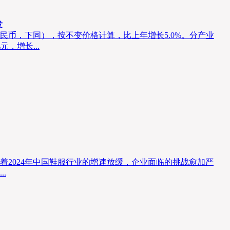
发
位：人民币，下同），按不变价格计算，比上年增长5.0%。分产业
元，增长...
2024年中国鞋服行业的增速放缓，企业面临的挑战愈加严
.