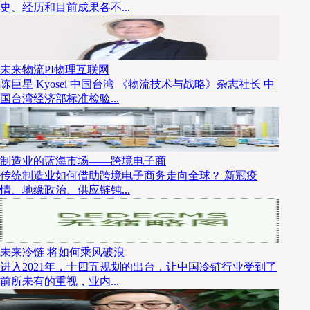
史、经历和目前成果各不...
未来物流PI物理互联网
陈巨星 Kyosei 中国台湾 《物流技术与战略》杂志社长 中
国台湾经济部标准检验...
制造业的蓝海市场——跨境电子商
传统制造业如何借助跨境电子商务走向全球？ 新冠疫
情、地缘政治、供应链钝...
未来冷链 将如何乘风破浪
进入2021年，十四五规划的出台，让中国冷链行业受到了
前所未有的重视，业内...