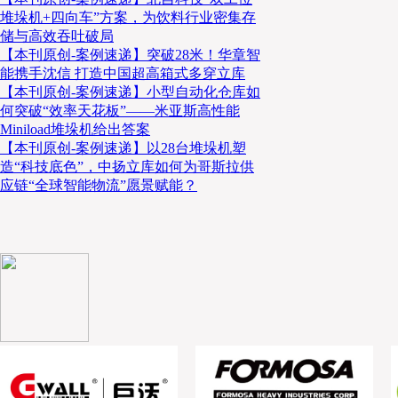
堆垛机+四向车”方案，为饮料行业密集存
储与高效吞吐破局
【本刊原创-案例速递】突破28米！华章智
能携手沈信 打造中国超高箱式多穿立库
【本刊原创-案例速递】小型自动化仓库如
何突破“效率天花板”——米亚斯高性能
Miniload堆垛机给出答案
【本刊原创-案例速递】以28台堆垛机塑
造“科技底色”，中扬立库如何为哥斯拉供
应链“全球智能物流”愿景赋能？