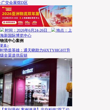
·广交会展馆D区
时间：2026年6月24-26日
地点：上
海新国际博览中心
物流中心案例
更多>
时势造英雄：通天晓助力6IXTY8IGHT升
级全渠道供应链
【本刊原创-案例速递】北自科技“双工位