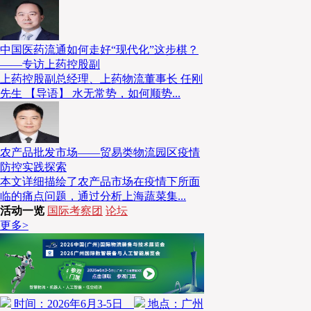
中国医药流通如何走好“现代化”这步棋？
——专访上药控股副
上药控股副总经理、上药物流董事长 任刚
先生 【导语】 水无常势，如何顺势...
农产品批发市场——贸易类物流园区疫情
防控实践探索
本文详细描绘了农产品市场在疫情下所面
临的痛点问题，通过分析上海蔬菜集...
活动一览
国际考察团
论坛
更多>
时间：2026年6月3-5日
地点：广州