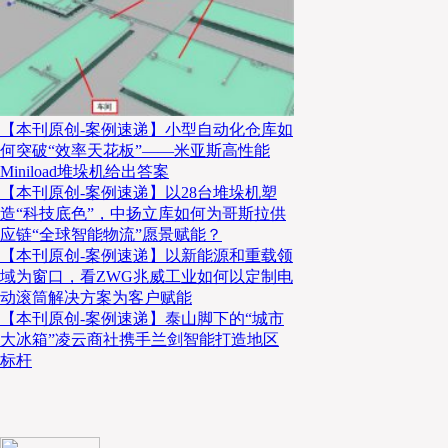
【本刊原创-案例速递】小型自动化仓库如
何突破“效率天花板”——米亚斯高性能
据中扬立库销售总监、高级仓储规划工程师梁昌民介绍
Miniload堆垛机给出答案
利用类项目，核心是将原有-18℃冷库改建为常温自动
【本刊原创-案例速递】以28台堆垛机塑
造“科技底色”，中扬立库如何为哥斯拉供
独立库区的现状，中扬立库通过直线堆垛机和环形输送
应链“全球智能物流”愿景赋能？
时借助WMS、WCS等系统打通数据流，实现三个库
【本刊原创-案例速递】以新能源和重载领
享与灵活调度。
域为窗口，看ZWG兆威工业如何以定制电
动滚筒解决方案为客户赋能
【本刊原创-案例速递】泰山脚下的“城市
核心方案的决策依据
大冰箱”凌云商社携手兰剑智能打造地区
标杆
双方最终确定以堆垛机为核心的解决方案，主要基于三
的高度与空间条件适配堆垛机作业；二是可充分利用原