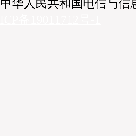
中华人民共和国电信与信
04
ICP备19011712号-1
中扬立库全产业链优势
实现改造过程中的挑战与突破
作为改造升级项目，中扬立库在实施过程中克服诸多困
有设施，有效降低改造费用、缩短交付周期，主要实现
一是打通原有三个独立库区，重构消防系统，将原有气
确保新布局符合消防法规；同时整改磨损地面，满足智
原有货架进行全面评估与改造，针对自动化立体库对
降、防变形的高要求，对每一根立柱、横梁进行精度调
垛机作业。三是修复利用原有3台转弯堆垛机，这3台
操作系统及部分元器件缺失已无法正常使用，中扬立库
自身软件控制系统，使其重新投入使用，大幅摊薄投资