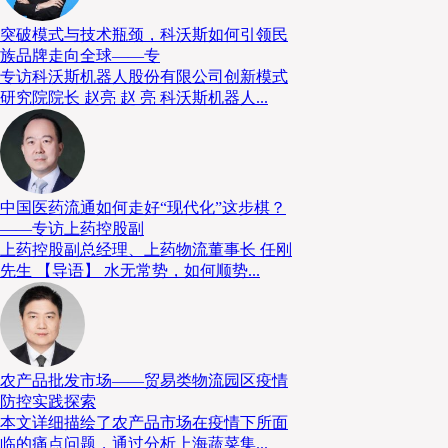
物安全，进一步增强客户信任；同时，上海等地劳动力
足的现状，也倒逼企业加快智能物流建设步伐。
突破模式与技术瓶颈，科沃斯如何引领民
族品牌走向全球——专
专访科沃斯机器人股份有限公司创新模式
智能物流项目定位与投入
研究院院长 赵亮 赵 亮 科沃斯机器人...
为此，哥斯拉供应链投入约5,000万元人民币，启动智
位为“服务国际高端客户的进出口货物智能仓储枢纽”，
升级，实现中高端产品的高效、合规流转，同步响应国
中国医药流通如何走好“现代化”这步棋？
——专访上药控股副
供应链高质量发展。
上药控股副总经理、上药物流董事长 任刚
先生 【导语】 水无常势，如何顺势...
03
携手同行：与中扬立库的深度合作
农产品批发市场——贸易类物流园区疫情
防控实践探索
合作伙伴的选择逻辑
本文详细描绘了农产品市场在疫情下所面
临的痛点问题，通过分析上海蔬菜集...