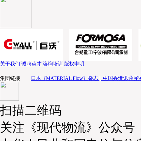
降低改造投入；三是哥斯拉供应链以整托进出为核心业
更好地满足高流量、高密度的作业需求，且技术成熟
性。
全流程智能化作业方案
梁昌民进一步从入库、存储、出库三个核心环节，介绍
关于我们
诚聘英才
咨询培训
版权申明
案。入库环节，针对客户产品规格不一的问题，中扬立
容各类包装，引入3D视觉系统与条码系统，既高效检
集团链接
日本《MATERIAL Flow》杂志 |
中国香港讯通展览
信息，又实现数据可视化与可追溯，以标准化流程实现
在库环节，将WMS、WCS及数字孪生系统与哥斯拉供
扫描二维码
定，实现精准库存管理，系统可根据货物状态、流量自
升仓储效率。出库环节，围绕哥斯拉供应链集中出库的
关注《现代物流》公众号
的环形输送系统，通过系统优化出库波次，大幅提升出