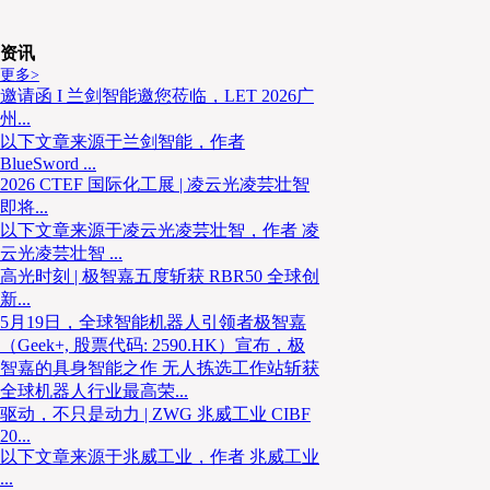
本，也让订单执行情况直观可查，杜绝了人工作业的失
灵活分配，能根据行业淡旺季平衡调度，旺季保障订单
出，有效提升了客户黏性。
资讯
更多>
邀请函 I 兰剑智能邀您莅临，LET 2026广
州...
02
以下文章来源于兰剑智能，作者
BlueSword ...
数智升级：布局智能仓储的必然选择
2026 CTEF 国际化工展 | 凌云光凌芸壮智
即将...
以下文章来源于凌云光凌芸壮智，作者 凌
升级背景与核心动因
云光凌芸壮智 ...
高光时刻 | 极智嘉五度斩获 RBR50 全球创
新...
王增密对智能仓储的探索由来已久，且坚定看好中国
5月19日，全球智能机器人引领者极智嘉
前，中国智能物流已进入“3.0时代”，成熟的技术储备
（Geek+, 股票代码: 2590.HK）宣布，极
智嘉的具身智能之作 无人拣选工作站斩获
级提供了坚实支撑。同时，客户对合作伙伴的智能化要
全球机器人行业最高荣...
沃尔玛等核心客户自身便是智能物流领域的标杆，对合
驱动，不只是动力 | ZWG 兆威工业 CIBF
水平有着严格要求，以适配其高效透明的供应链运营体
20...
以下文章来源于兆威工业，作者 兆威工业
...