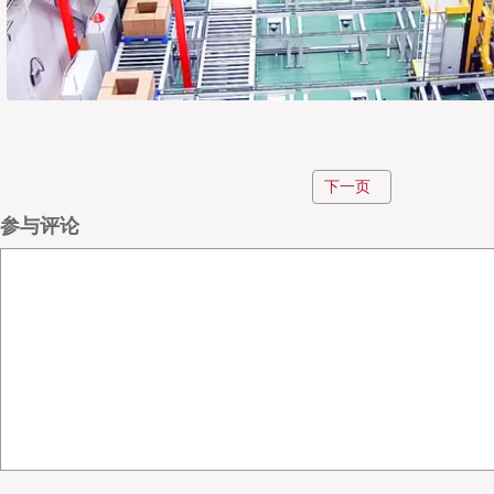
全链路服务与重资产运营逻辑
下一页
参与评论
哥斯拉供应链已构建起涵盖运输、仓储、提箱、进港
系，可为客户提供从工厂提货到装船的端到端全流程服
外仓布局，全力打造出口“到门”一站式供应链服务。
外，运输车队、仓库、货代、报关等所有环节资源均为自
采用“重资产”运营模式，核心是为破解行业核心痛点——
息衔接不畅、货物流通不透明、运营效率低下。目前，
流程无纸化作业，客户订单全部由系统自动导入对接，