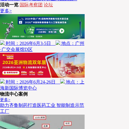
活动一览
国际考察团
论坛
在项目合作伙伴的选择上，哥斯拉供应链经过深入考察
更多>
为双方长达10年的友谊开启了全新篇章。王增密表示
因在于其全产业链优势——可提供项目所需的各类技术
可提供数字孪生等智能解决方案，并能根据项目需求进
扬立库近年来在AI等智能化技术的融合应用上成果显
时间：2026年6月3-5日
地点：广州
与客户信赖。
·广交会展馆D区
智能仓储项目核心规划
中扬立库在经过深度调研需求后，为哥斯拉供应链规划
时间：2026年6月24-26日
地点：上
海新国际博览中心
成的智能化立体仓库，具体参数如表1所示。
物流中心案例
更多>
助力齐鲁制药打造医药工业 智能制造示范
工厂