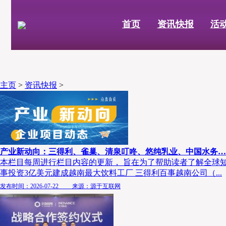
首页
资讯快报
活
主页
>
资讯快报
>
产业新动向：三得利、雀巢、清泉叮咚、悠纯乳业、中国水务…
本栏目每周进行栏目内容的更新， 旨在为了帮助读者了解全球知名
事投资3亿美元建成越南最大饮料工厂 三得利百事越南公司（...
发布时间：2026-07-22 来源：源于互联网