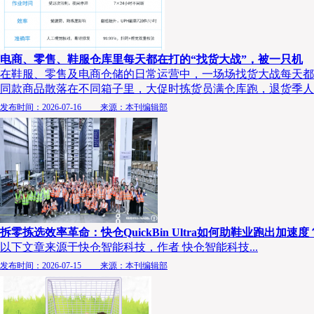
电商、零售、鞋服仓库里每天都在打的“找货大战”，被一只机
在鞋服、零售及电商仓储的日常运营中，一场场找货大战每天都在
同款商品散落在不同箱子里，大促时拣货员满仓库跑，退货季人..
发布时间：2026-07-16 来源：本刊编辑部
拆零拣选效率革命：快仓QuickBin Ultra如何助鞋业跑出加速度
以下文章来源于快仓智能科技，作者 快仓智能科技...
发布时间：2026-07-15 来源：本刊编辑部