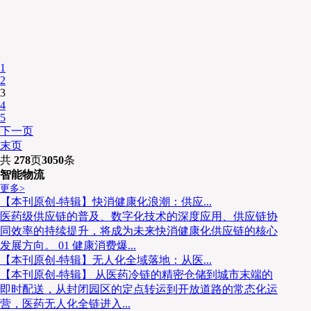
1
2
3
4
5
下一页
末页
共
278
页
3050
条
智能物流
更多>
【本刊原创-特辑】快消健康化浪潮：供应...
医药级供应链的普及、数字化技术的深度应用、供应链协
同效率的持续提升，将成为未来快消健康化供应链的核心
发展方向。 01 健康消费爆...
【本刊原创-特辑】无人化全域落地：从医...
【本刊原创-特辑】 从医药冷链的精密仓储到城市末端的
即时配送，从封闭园区的定点转运到开放道路的常态化运
营，医药无人化全链进入...