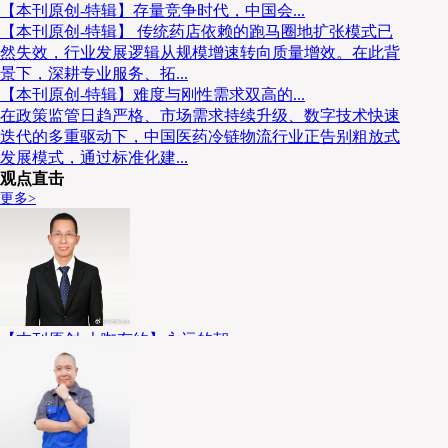
【本刊原创-特辑】存量竞争时代，中国会...
【本刊原创-特辑】 传统药店依赖的跑马圈地扩张模式已
然失效，行业发展逻辑从规模增速转向质量增效。在此背
景下，深耕专业服务、拓...
【本刊原创-特辑】难度与刚性需求双高的...
在政策监管日趋严格、市场需求持续升级、数字技术快速
迭代的多重驱动下，中国医药冷链物流行业正告别粗放式
发展模式，通过标准化建...
观点直击
更多>
【本刊原创-大咖有约】永远的朝
个人介绍： 王银学，国药控股股份有限公司物流管理中
心副总经理、国药集团医药物流有限公司副总经理。曾在
国家机械科学研究总院、联想、神州数码...