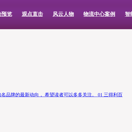
动预览
观点直击
风云人物
物流中心案例
智
品牌的最新动向， 希望读者可以多多关注。 01 三得利百