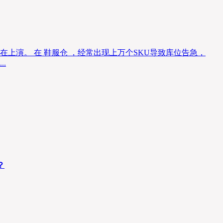
上演。 在 鞋服仓 ，经常出现上万个SKU导致库位告急，
.
？