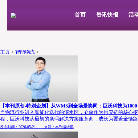
首页
资讯快报
活
主页
>
智能物流
>
【本刊原创-特别企划】从WMS到全场景协同：巨沃科技为1000
当物流行业进入智能化迭代的深水区，仓储作为供应链的核心枢
程，巨沃科技从最初的条码解决方案服务商，成长为覆盖全链路..
发布时间：2026-05-21 来源：本刊编辑部