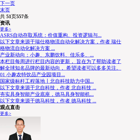
下一页
末页
共
51
页
557
条
资讯
更多>
ASRS自动存取系统：价值重构、投资逻辑与...
以下文章来源于瑞仕格物流自动化解决方案，作者 瑞仕
格物流自动化解决方案 ...
产业新动向：小趣、东鹏饮料、佳乐多、...
本栏目每周进行栏目内容的更新， 旨在为了帮助读者了
解全球知名品牌的最新动向， 希望读者可以多多关注。
01 小趣农特饮品产业园项目...
国家级标杆工程落地丨北自科技助力中国...
以下文章来源于北自科技，作者 北自科技 ...
夯实具身智能产业底座，德马具身智能机...
以下文章来源于德马科技，作者 德马科技 ...
观点直击
更多>