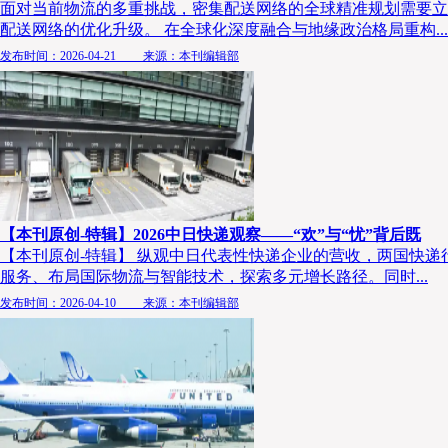
面对当前物流的多重挑战，密集配送网络的全球精准规划需要立
配送网络的优化升级。 在全球化深度融合与地缘政治格局重构...
发布时间：2026-04-21 来源：本刊编辑部
【本刊原创-特辑】2026中日快递观察——“欢”与“忧”背后既
【本刊原创-特辑】 纵观中日代表性快递企业的营收，两国快
服务、布局国际物流与智能技术，探索多元增长路径。同时...
发布时间：2026-04-10 来源：本刊编辑部