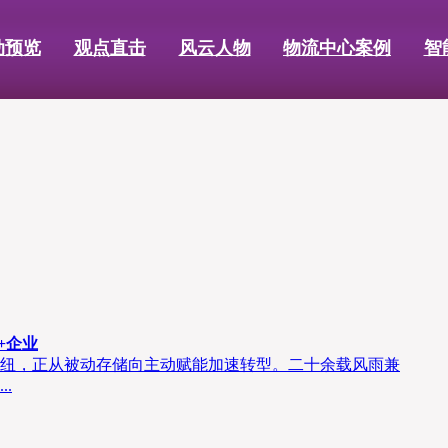
动预览
观点直击
风云人物
物流中心案例
智
+企业
纽，正从被动存储向主动赋能加速转型。二十余载风雨兼
.