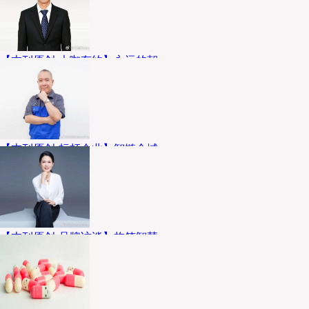
【本刊原创-大咖有约】永远的朝
个人介绍： 王银学，国药控股股份有限公
司物流管理中心副总经理、国药集团医药
物流有限公司副总经理。曾在国家机械科
学研究总院、联想、神州数码...
【本刊原创-标杆企业】智链全域
企业介绍 广州医药物流有限公司（全文简
称：广药物流）成立于2023年,是广州医药
股份有限公司的全资子公司。主要经营：
运输货物打包服务；低温仓储；...
【本刊原创-品牌访谈】构筑智慧
老百姓大药房副总裁 林欢 企业介绍 老百
姓大药房（以下简称老百姓）成立于2001
年，以首创开架自选的平价药房模式开设
了长沙湘雅店，引领了中国新一...