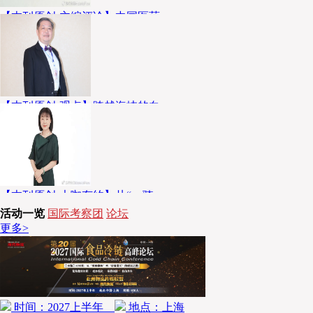
【本刊原创-主编评论】中国医药
【本刊原创-主编评论】 编者按： 医药已
然成为紧随传统民生刚需之后的第八项生
活必备，渗透大众日常健康保障与民生消
费全过程。作为供应链领域的资...
【本刊原创-观点】跨越海峡的白
个人介绍 陈巨星 Kyosei 中国《现代物
流》杂志 董事长 中国台湾《物流技术与
战略》杂志 社长 中国台湾经济标准检验
局 物流及包装标准技术委员 毕业于日...
【本刊原创-大咖有约】从“一骑
宫秀玉女士，拥有近30年雀巢端到端供应
活动一览
国际考察团
论坛
链成功管理经验，现任中物联物流科技智
更多>
库50人特聘专家、高校数字经济特聘教
授、《现代物流》编辑委员会成员...
时间：2027上半年
地点：上海