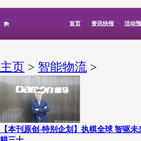
首页
资讯快报
活动
主页
>
智能物流
>
【本刊原创-特别企划】执棋全球 智驱
耕三十